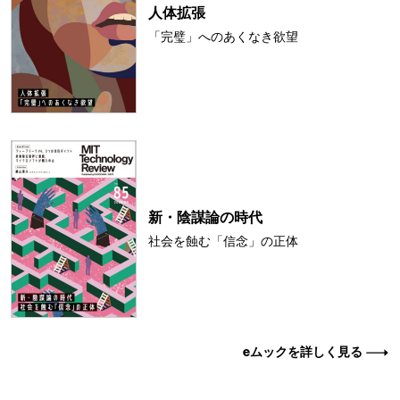
人体拡張
「完璧」へのあくなき欲望
新・陰謀論の時代
社会を蝕む「信念」の正体
eムックを詳しく見る