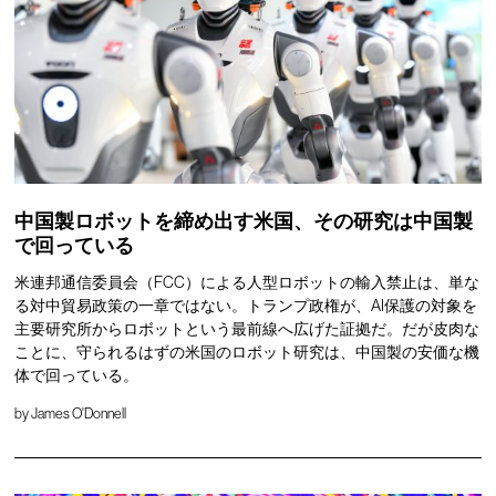
中国製ロボットを締め出す米国、その研究は中国製
で回っている
米連邦通信委員会（FCC）による人型ロボットの輸入禁止は、単な
る対中貿易政策の一章ではない。トランプ政権が、AI保護の対象を
主要研究所からロボットという最前線へ広げた証拠だ。だが皮肉な
ことに、守られるはずの米国のロボット研究は、中国製の安価な機
体で回っている。
by
James O'Donnell