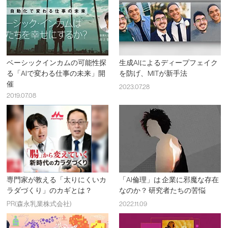
ベーシックインカムの可能性探
生成AIによるディープフェイク
る「AIで変わる仕事の未来」開
を防げ、MITが新手法
催
2023.07.28
2019.07.08
専門家が教える「太りにくいカ
「AI倫理」は 企業に邪魔な存在
ラダづくり」のカギとは？
なのか？ 研究者たちの苦悩
PR(森永乳業株式会社)
2022.11.09