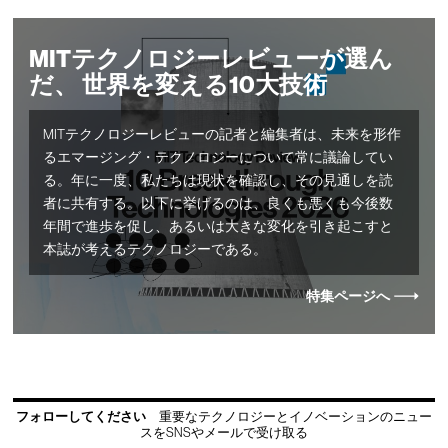
MITテクノロジーレビューが選ん
だ、 世界を変える10大技術
MITテクノロジーレビューの記者と編集者は、未来を形作
るエマージング・テクノロジーについて常に議論してい
る。年に一度、私たちは現状を確認し、その見通しを読
者に共有する。以下に挙げるのは、良くも悪くも今後数
年間で進歩を促し、あるいは大きな変化を引き起こすと
本誌が考えるテクノロジーである。
特集ページへ
フォローしてください
重要なテクノロジーとイノベーションのニュー
スをSNSやメールで受け取る