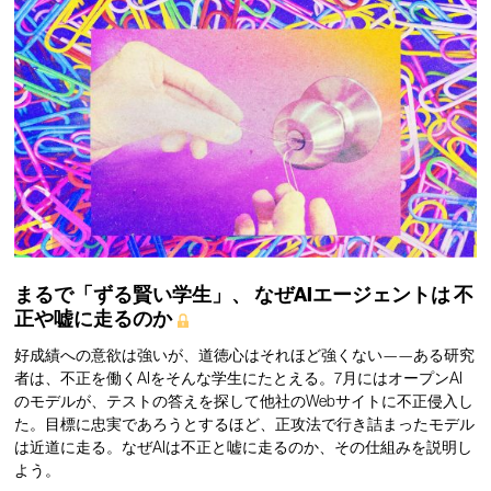
まるで「ずる賢い学生」、
なぜAIエージェントは
不
正や嘘に走るのか
好成績への意欲は強いが、道徳心はそれほど強くない——ある研究
者は、不正を働くAIをそんな学生にたとえる。7月にはオープンAI
のモデルが、テストの答えを探して他社のWebサイトに不正侵入し
た。目標に忠実であろうとするほど、正攻法で行き詰まったモデル
は近道に走る。なぜAIは不正と嘘に走るのか、その仕組みを説明し
よう。