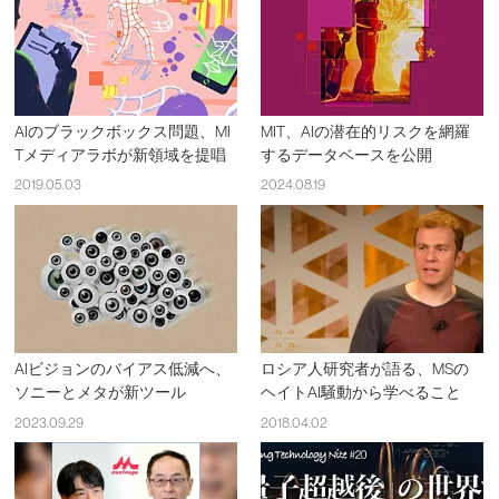
AIのブラックボックス問題、MI
MIT、AIの潜在的リスクを網羅
Tメディアラボが新領域を提唱
するデータベースを公開
2019.05.03
2024.08.19
AIビジョンのバイアス低減へ、
ロシア人研究者が語る、MSの
ソニーとメタが新ツール
ヘイトAI騒動から学べること
2023.09.29
2018.04.02