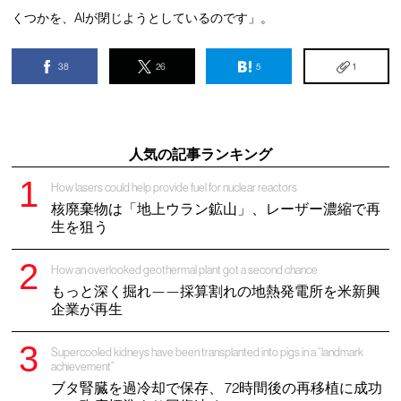
くつかを、AIが閉じようとしているのです」。
38
26
5
1
人気の記事ランキング
How lasers could help provide fuel for nuclear reactors
核廃棄物は「地上ウラン鉱山」、レーザー濃縮で再
生を狙う
How an overlooked geothermal plant got a second chance
もっと深く掘れ——採算割れの地熱発電所を米新興
企業が再生
Supercooled kidneys have been transplanted into pigs in a “landmark
achievement”
ブタ腎臓を過冷却で保存、 72時間後の再移植に成功