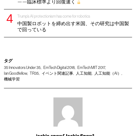
——臨床標準より回復速く
Trump’s AI protectionism has come for robotics
中国製ロボットを締め出す米国、その研究は中国製
で回っている
タグ
35 Innovators Under 35
EmTech Digital 2018
EmTech MIT 2017
Ian Goodfellow
TR35
イベント関連記事
人工知能
人工知能（AI）
機械学習