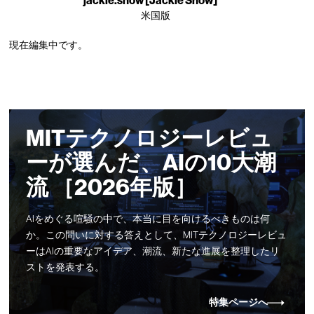
jackie.snow [Jackie Snow]
米国版
現在編集中です。
MITテクノロジーレビュ
ーが選んだ、AIの10大潮
流 ［2026年版］
AIをめぐる喧騒の中で、本当に目を向けるべきものは何
か。この問いに対する答えとして、MITテクノロジーレビュ
ーはAIの重要なアイデア、潮流、新たな進展を整理したリ
ストを発表する。
特集ページへ