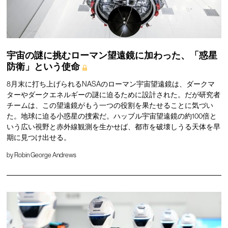
宇宙の謎に挑むローマン望遠鏡に加わった、「惑星
防衛」という使命
8月末に打ち上げられるNASAのローマン宇宙望遠鏡は、ダークマ
ターやダークエネルギーの謎に迫るために設計された。だが研究者
チームは、この望遠鏡がもう一つの役割を果たせることに気づい
た。地球に迫る小惑星の捜索だ。ハッブル宇宙望遠鏡の約100倍と
いう広い視野と赤外線観測を生かせば、都市を破壊しうる天体を早
期に見つけ出せる。
by
Robin George Andrews