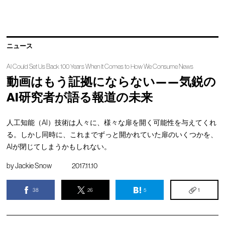
ニュース
AI Could Set Us Back 100 Years When It Comes to How We Consume News
動画はもう証拠にならない——気鋭の
AI研究者が語る報道の未来
人工知能（AI）技術は人々に、様々な扉を開く可能性を与えてくれ
る。しかし同時に、これまでずっと開かれていた扉のいくつかを、
AIが閉じてしまうかもしれない。
by
Jackie Snow
2017.11.10
38
26
5
1