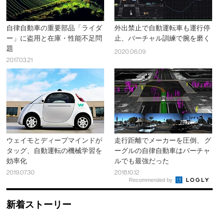
自律自動車の重要部品「ライダ
外出禁止で自動運転車も運行停
ー」に盗用と在庫・性能不足問
止、バーチャル訓練で腕を磨く
題
2020.06.09
2017.03.21
ウェイモとディープマインドが
走行距離でメーカーを圧倒、 グ
タッグ、自動運転の機械学習を
ーグルの自律自動車はバーチャ
効率化
ルでも最強だった
2019.07.30
2018.10.12
Recommended by
新着ストーリー