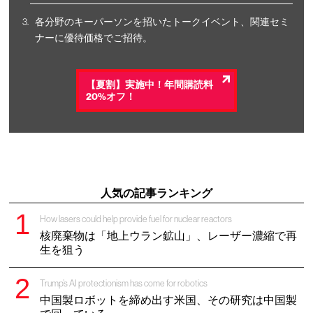
各分野のキーパーソンを招いたトークイベント、関連セミ
ナーに優待価格でご招待。
【夏割】実施中！年間購読料
20%オフ！
人気の記事ランキング
How lasers could help provide fuel for nuclear reactors
核廃棄物は「地上ウラン鉱山」、レーザー濃縮で再
生を狙う
Trump’s AI protectionism has come for robotics
中国製ロボットを締め出す米国、その研究は中国製