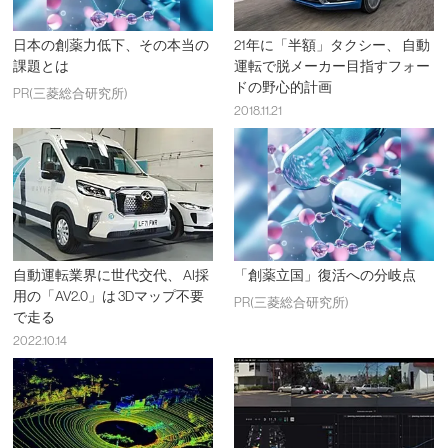
日本の創薬力低下、その本当の
21年に「半額」タクシー、 自動
課題とは
運転で脱メーカー目指すフォー
ドの野心的計画
PR(三菱総合研究所)
2018.11.21
自動運転業界に世代交代、 AI採
「創薬立国」復活への分岐点
用の「AV2.0」は 3Dマップ不要
PR(三菱総合研究所)
で走る
2022.10.14