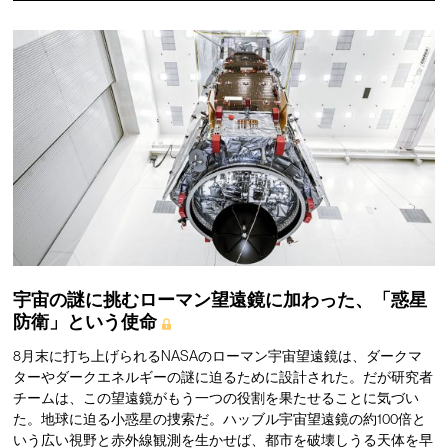
宇宙の謎に挑むローマン望遠鏡に加わった、「惑星
防衛」という使命
8月末に打ち上げられるNASAのローマン宇宙望遠鏡は、ダークマ
ターやダークエネルギーの謎に迫るために設計された。だが研究者
チームは、この望遠鏡がもう一つの役割を果たせることに気づい
た。地球に迫る小惑星の捜索だ。ハッブル宇宙望遠鏡の約100倍と
いう広い視野と赤外線観測を生かせば、都市を破壊しうる天体を早