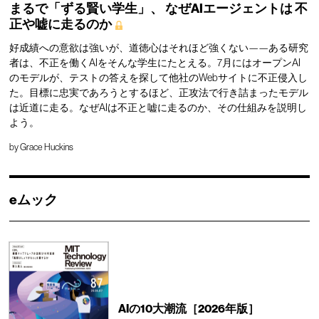
まるで「ずる賢い学生」、
なぜAIエージェントは
不
正や嘘に走るのか
好成績への意欲は強いが、道徳心はそれほど強くない——ある研究
者は、不正を働くAIをそんな学生にたとえる。7月にはオープンAI
のモデルが、テストの答えを探して他社のWebサイトに不正侵入し
た。目標に忠実であろうとするほど、正攻法で行き詰まったモデル
は近道に走る。なぜAIは不正と嘘に走るのか、その仕組みを説明し
よう。
by
Grace Huckins
eムック
AIの10大潮流［2026年版］