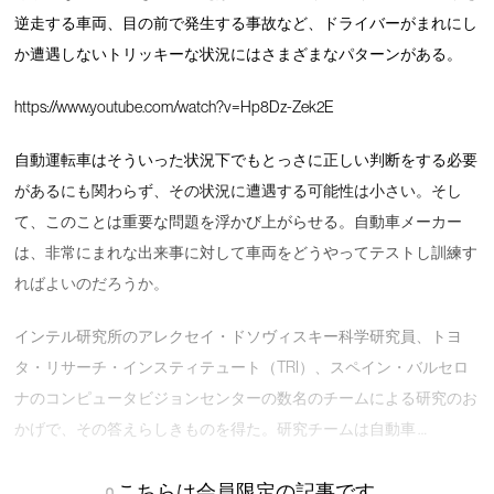
逆走する車両、目の前で発生する事故など、ドライバーがまれにし
か遭遇しないトリッキーな状況にはさまざまなパターンがある。
https://www.youtube.com/watch?v=Hp8Dz-Zek2E
自動運転車はそういった状況下でもとっさに正しい判断をする必要
があるにも関わらず、その状況に遭遇する可能性は小さい。そし
て、このことは重要な問題を浮かび上がらせる。自動車メーカー
は、非常にまれな出来事に対して車両をどうやってテストし訓練す
ればよいのだろうか。
インテル研究所のアレクセイ・ドソヴィスキー科学研究員、トヨ
タ・リサーチ・インスティテュート（TRI）、スペイン・バルセロ
ナのコンピュータビジョンセンターの数名のチームによる研究のお
かげで、その答えらしきものを得た。研究チームは自動車 …
こちらは会員限定の記事です。