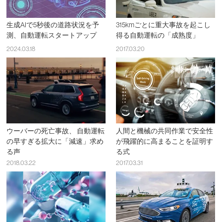
生成AIで5秒後の道路状況を予
315kmごとに重大事故を起こし
測、自動運転スタートアップ
得る自動運転の「成熟度」
2024.03.18
2017.03.20
ウーバーの死亡事故、 自動運転
人間と機械の共同作業で安全性
の早すぎる拡大に「減速」求め
が飛躍的に高まることを証明す
る声
る式
2018.03.22
2017.03.31