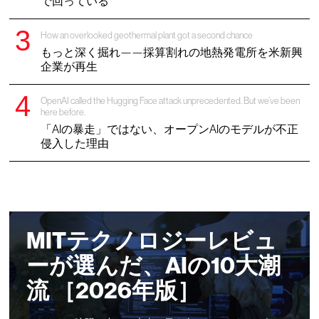
で回っている
How an overlooked geothermal plant got a second chance
もっと深く掘れ——採算割れの地熱発電所を米新興
企業が再生
OpenAI called the Hugging Face attack unprecedented. But we’ve been
here before.
「AIの暴走」ではない、オープンAIのモデルが不正
侵入した理由
MITテクノロジーレビュ
ーが選んだ、AIの10大潮
流 ［2026年版］