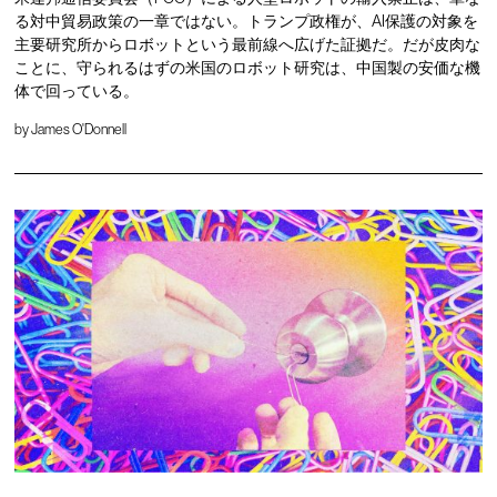
る対中貿易政策の一章ではない。トランプ政権が、AI保護の対象を
主要研究所からロボットという最前線へ広げた証拠だ。だが皮肉な
ことに、守られるはずの米国のロボット研究は、中国製の安価な機
体で回っている。
by
James O'Donnell