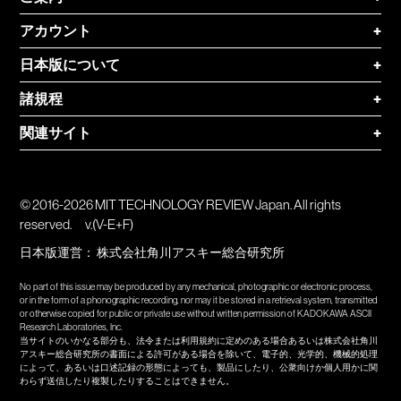
アカウント
+
日本版について
+
諸規程
+
関連サイト
+
© 2016-2026 MIT TECHNOLOGY REVIEW Japan. All rights
reserved.
v.(V-E+F)
日本版運営：
株式会社角川アスキー総合研究所
No part of this issue may be produced by any mechanical, photographic or electronic process,
or in the form of a phonographic recording, nor may it be stored in a retrieval system, transmitted
or otherwise copied for public or private use without written permission of KADOKAWA ASCII
Research Laboratories, Inc.
当サイトのいかなる部分も、法令または利用規約に定めのある場合あるいは株式会社角川
アスキー総合研究所の書面による許可がある場合を除いて、電子的、光学的、機械的処理
によって、あるいは口述記録の形態によっても、製品にしたり、公衆向けか個人用かに関
わらず送信したり複製したりすることはできません。