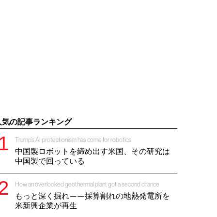
人気の記事ランキング
Trump’s AI protectionism has come for robotics
中国製ロボットを締め出す米国、その研究は
中国製で回っている
How an overlooked geothermal plant got a second chance
もっと深く掘れ——採算割れの地熱発電所を
米新興企業が再生