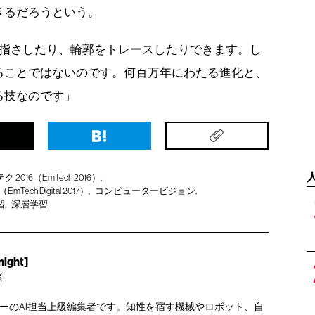
きるだろうという。
を指さしたり、輪郭をトレースしたりできます。し
ることではないのです。何百万年にわたる進化と、
る技なのです」
 2016（EmTech 2016）
ech Digital 2017）
コンピュータービジョン
習
深層学習
ight]
者
ューのAI担当上級編集者です。知性を宿す機械やロボット、自