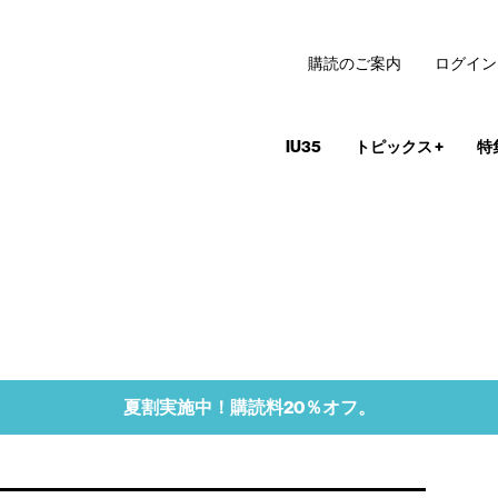
購読のご案内
ログイン
IU35
トピックス
+
特
夏割実施中！購読料20％オフ。