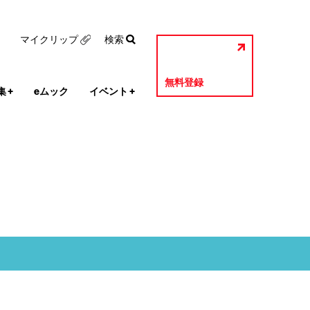
マイクリップ
検索
無料登録
集
+
eムック
イベント
+