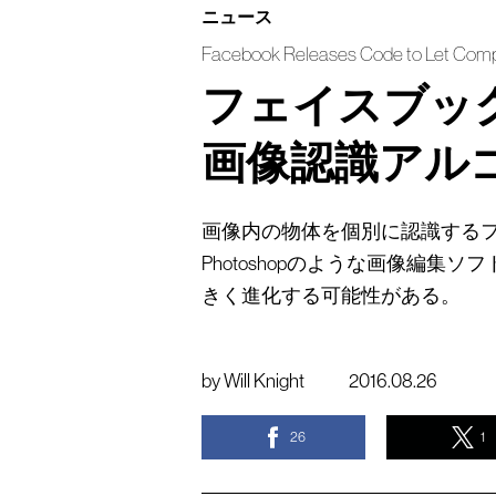
ニュース
Facebook Releases Code to Let Comp
フェイスブッ
画像認識アル
画像内の物体を個別に認識する
Photoshopのような画像編
きく進化する可能性がある。
by
Will Knight
2016.08.26
26
1