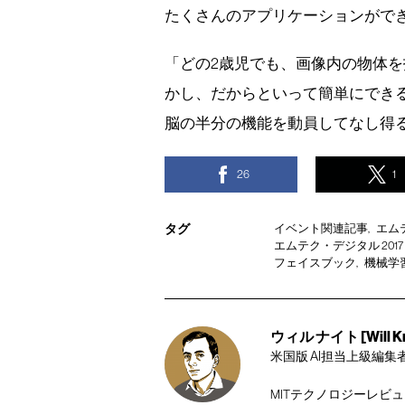
たくさんのアプリケーションがで
「どの2歳児でも、画像内の物体
かし、だからといって簡単にでき
脳の半分の機能を動員してなし得
26
1
タグ
イベント関連記事
エムテク
エムテク・デジタル 2017（EmT
フェイスブック
機械学
ウィル ナイト [Will Kn
米国版 AI担当上級編集
MITテクノロジーレビ