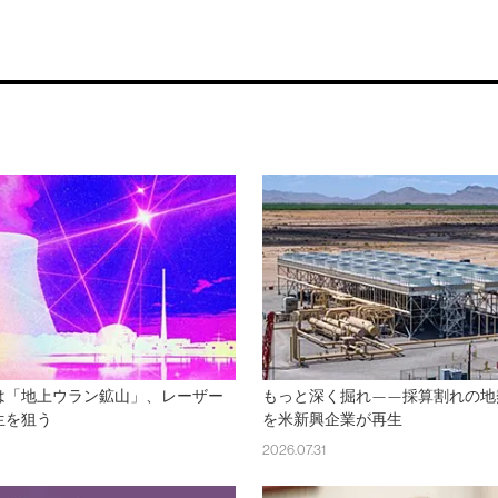
は「地上ウラン鉱山」、レーザー
もっと深く掘れ——採算割れの地
生を狙う
を米新興企業が再生
2026.07.31