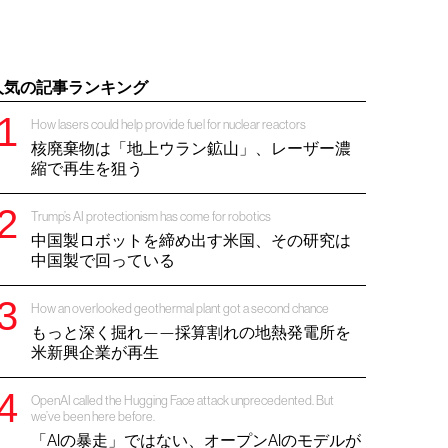
人気の記事ランキング
How lasers could help provide fuel for nuclear reactors
核廃棄物は「地上ウラン鉱山」、レーザー濃
縮で再生を狙う
Trump’s AI protectionism has come for robotics
中国製ロボットを締め出す米国、その研究は
中国製で回っている
How an overlooked geothermal plant got a second chance
もっと深く掘れ——採算割れの地熱発電所を
米新興企業が再生
OpenAI called the Hugging Face attack unprecedented. But
we’ve been here before.
「AIの暴走」ではない、オープンAIのモデルが