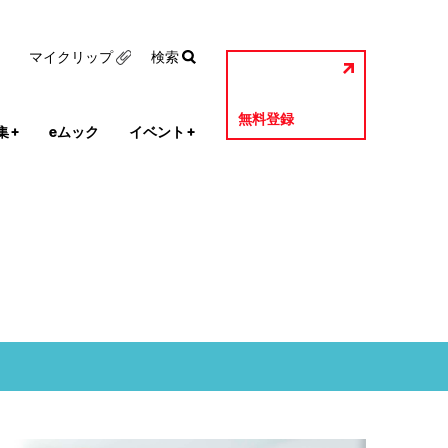
マイクリップ
検索
無料登録
集
+
eムック
イベント
+