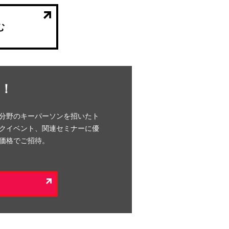
む
！
分野のキーパーソンを招いたト
クイベント、関連セミナーに優
価格でご招待。