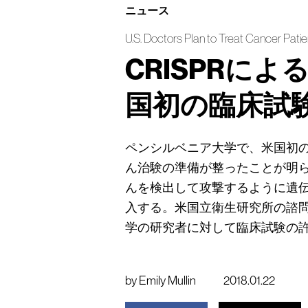
ニュース
U.S. Doctors Plan to Treat Cancer Pat
CRISPRに
国初の臨床試
ペンシルベニア大学で、米国初のク
ん治験の準備が整ったことが明
んを検出して攻撃するように遺
入する。米国立衛生研究所の諮問グ
学の研究者に対して臨床試験の
by
Emily Mullin
2018.01.22