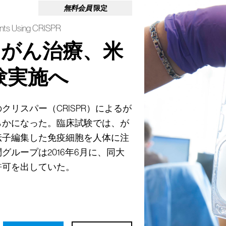
無料会員
限定
ients Using CRISPR
よるがん治療、米
験実施へ
リスパー（CRISPR）によるが
らかになった。臨床試験では、が
伝子編集した免疫細胞を人体に注
ループは2016年6月に、同大
許可を出していた。