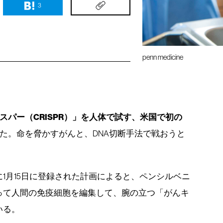
3
penn medicine
スパー（CRISPR）」を人体で試す、米国で初の
た。命を脅かすがんと、DNA切断手法で戦おうと
1月15日に登録された計画によると、ペンシルベニ
って人間の免疫細胞を編集して、腕の立つ「がんキ
いる。