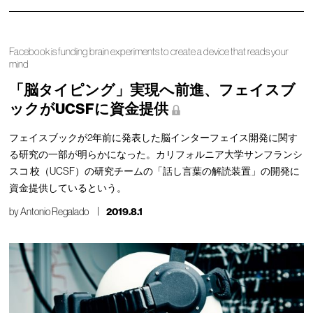
Facebook is funding brain experiments to create a device that reads your
mind
「脳タイピング」実現へ前進、フェイスブ
ックがUCSFに資金提供
フェイスブックが2年前に発表した脳インターフェイス開発に関す
る研究の一部が明らかになった。カリフォルニア大学サンフランシ
スコ 校（UCSF）の研究チームの「話し言葉の解読装置」の開発に
資金提供しているという。
by
Antonio Regalado
2019.8.1