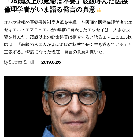
「75歳以上の延命は不要」波紋呼んだ医療
倫理学者がいま語る発言の真意
オバマ政権の医療保険制度改革を主導した医師で医療倫理学者のエ
ゼキエル・エマニュエルが5年前に発表したエッセイは、大きな反
響を呼んだ。75歳以上の延命処置は拒否すると語るエマニュエル医
師は、「高齢の米国人がよぼよぼの状態で長く生き過ぎている」と
主張する。62歳になった現在、発言の真意を聞いた。
by
Stephen S. Hall
2019.8.26