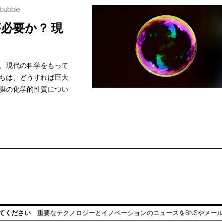
 bubble
必要か？ 現
、現代の科学をもって
ちは、どうすれば巨大
膜の化学的性質につい
てください
重要なテクノロジーとイノベーションのニュースをSNSやメー