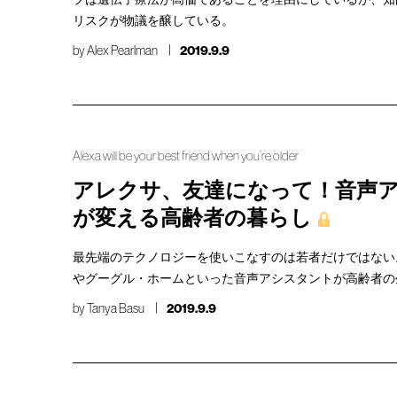
リスクが物議を醸している。
by
Alex Pearlman
2019.9.9
Alexa will be your best friend when you’re older
アレクサ、友達になって！音声
が変える高齢者の暮らし
最先端のテクノロジーを使いこなすのは若者だけではない
やグーグル・ホームといった音声アシスタントが高齢者の
by
Tanya Basu
2019.9.9