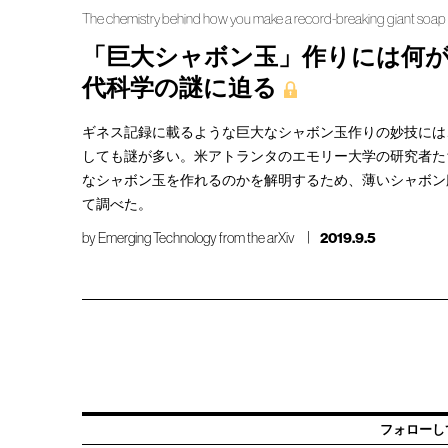
The chemistry behind how you make a record-breaking giant soap
「巨大シャボン玉」作りには何が
代科学の謎に迫る
ギネス記録に載るような巨大なシャボン玉作りの妙技には
しても謎が多い。米アトランタのエモリー大学の研究者た
なシャボン玉を作れるのかを解明するため、薄いシャボン
て調べた。
by
Emerging Technology from the arXiv
2019.9.5
フォローし