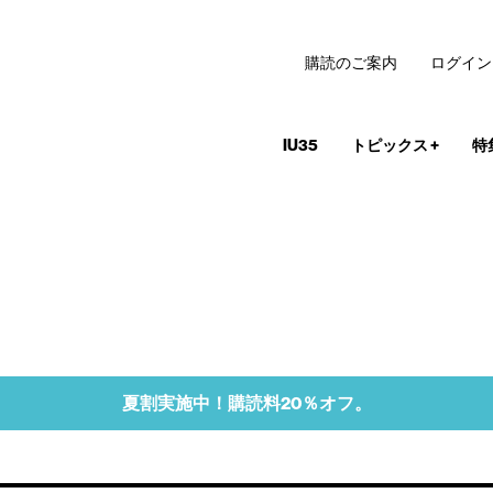
購読のご案内
ログイン
IU35
トピックス
+
特
夏割実施中！購読料20％オフ。