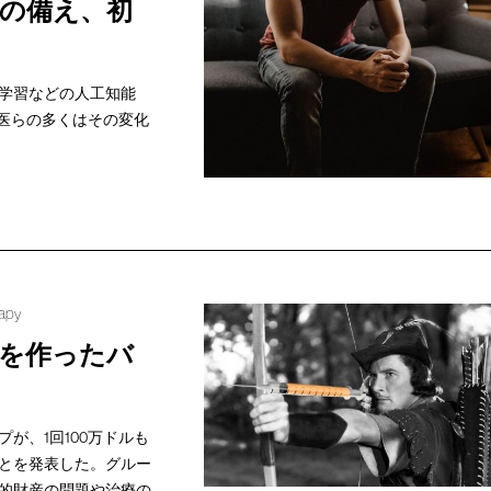
への備え、初
学習などの人工知能
門医らの多くはその変化
rapy
を作ったバ
が、1回100万ドルも
とを発表した。グルー
的財産の問題や治療の