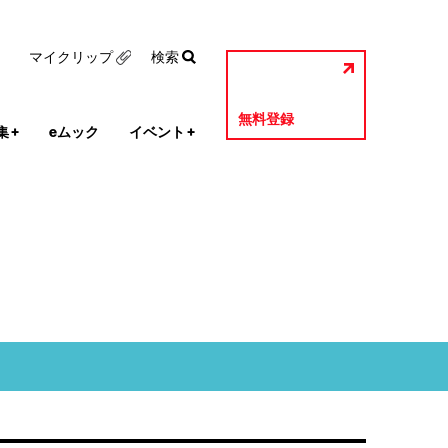
マイクリップ
検索
無料登録
集
+
eムック
イベント
+