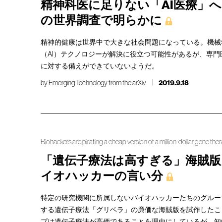
精神科医に足りない「AI医療」
の世界調査で明らかに
精神的健康は世界中で大きな社会問題になっている。機械
（AI）テクノロジーが解決に役立つ可能性があるが、専
に対する備えができていないようだ。
by
Emerging Technology from the arXiv
2019.9.18
Biohackers are pirating a cheap version of a million-dollar gene the
「遺伝子療法は高すぎる」海賊版
イオハッカーの言い分
特定の研究機関に所属しないバイオハッカーたちのグループ
する遺伝子療法「グリベラ」の廉価な海賊版を試作したこ
プは遺伝子療法が高価であることを理由にしているが、知