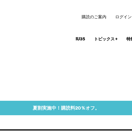
購読のご案内
ログイン
IU35
トピックス
+
特
夏割実施中！購読料20％オフ。