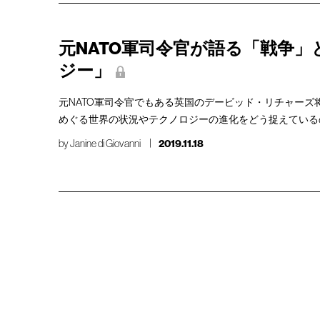
元NATO軍司令官が語る「戦争」
ジー」
元NATO軍司令官でもある英国のデービッド・リチャーズ
めぐる世界の状況やテクノロジーの進化をどう捉えている
by
Janine di Giovanni
2019.11.18