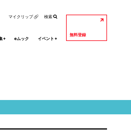
マイクリップ
検索
無料登録
集
+
eムック
イベント
+