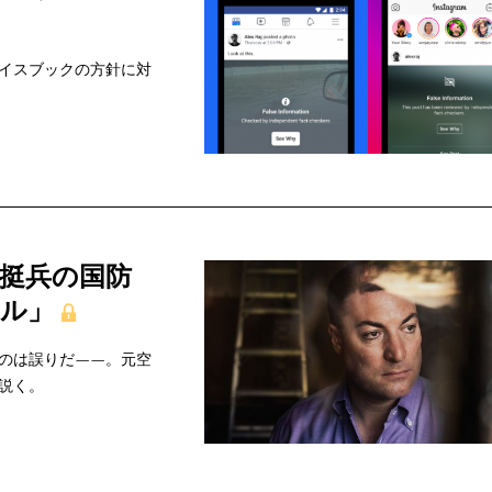
イスブックの方針に対
挺兵の国防
ール」
のは誤りだ——。元空
説く。