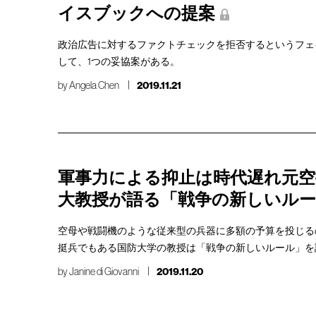
イスブックへの提案
政治広告に対するファクトチェックを拒否するというフェ
して、1つの妥協案がある。
by
Angela Chen
2019.11.21
軍事力による抑止は時代遅れ元空
大教授が語る「戦争の新しいル
空母や戦闘機のような従来型の兵器に多額の予算を投じる
挺兵でもある国防大学の教授は「戦争の新しいルール」を
by
Janine di Giovanni
2019.11.20