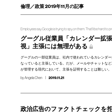
倫理／政策 2019年11月の記事
Employees say Google is trying to spy on them. That’ll be hard to p
グーグル従業員「カレンダー拡
視」主張には無理がある
グーグルの一部従業員は、社内で使われているカレンダー
なっていると主張している。だが、メールやチャットなど
が管理する現代において、主張を証明することは難しい。
by
Angela Chen
2019.11.21
政治広告のファクトチェックを