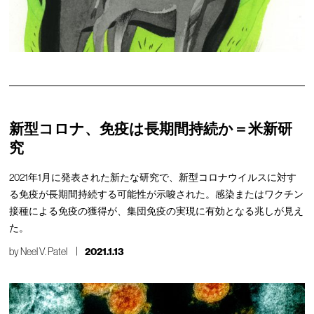
新型コロナ、免疫は長期間持続か＝米新研
究
2021年1月に発表された新たな研究で、新型コロナウイルスに対す
る免疫が長期間持続する可能性が示唆された。感染またはワクチン
接種による免疫の獲得が、集団免疫の実現に有効となる兆しが見え
た。
by
Neel V. Patel
2021.1.13