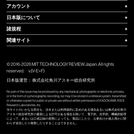
アカウント
+
日本版について
+
諸規程
+
関連サイト
+
© 2016-2026 MIT TECHNOLOGY REVIEW Japan. All rights
reserved.
v.(V-E+F)
日本版運営：
株式会社角川アスキー総合研究所
No part of this issue may be produced by any mechanical, photographic or electronic process,
or in the form of a phonographic recording, nor may it be stored in a retrieval system, transmitted
or otherwise copied for public or private use without written permission of KADOKAWA ASCII
Research Laboratories, Inc.
当サイトのいかなる部分も、法令または利用規約に定めのある場合あるいは株式会社角川
アスキー総合研究所の書面による許可がある場合を除いて、電子的、光学的、機械的処理
によって、あるいは口述記録の形態によっても、製品にしたり、公衆向けか個人用かに関
わらず送信したり複製したりすることはできません。