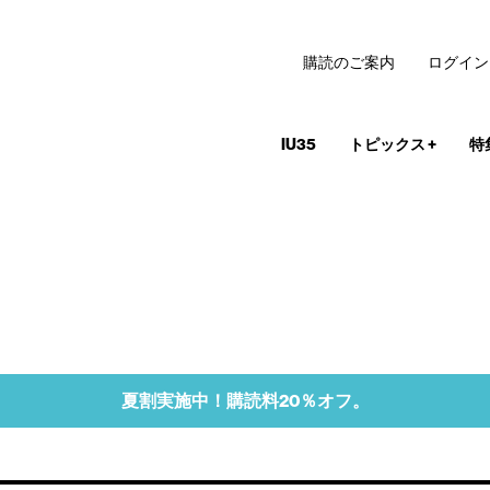
購読のご案内
ログイン
IU35
トピックス
+
特
夏割実施中！購読料20％オフ。