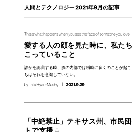
人間とテクノロジー 2021年9月の記事
This is what happens when you see the face of someone you love
愛する人の顔を見た時に、私た
こっていること
誰かを認識する時、脳の内部では瞬時に多くのことが起こ
ちはそれを意識していない。
by
Tate Ryan-Mosley
2021.9.29
「中絶禁止」テキサス州、市民団
トで支援