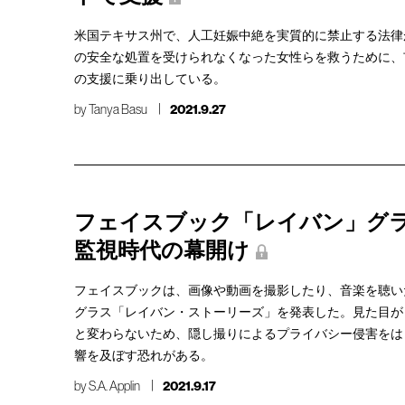
米国テキサス州で、人工妊娠中絶を実質的に禁止する法律
の安全な処置を受けられなくなった女性らを救うために、
の支援に乗り出している。
by
Tanya Basu
2021.9.27
フェイスブック「レイバン」グ
監視時代の幕開け
フェイスブックは、画像や動画を撮影したり、音楽を聴い
グラス「レイバン・ストーリーズ」を発表した。見た目が
と変わらないため、隠し撮りによるプライバシー侵害をは
響を及ぼす恐れがある。
by
S.A. Applin
2021.9.17