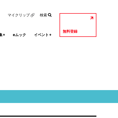
マイクリップ
検索
無料登録
集
+
eムック
イベント
+