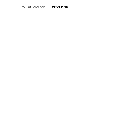
by
Cat Ferguson
2021.11.16