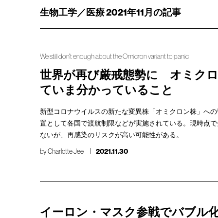
生物工学／医療 2021年11月の記事
We still don't enough about the Omicron variant to panic
世界が再び厳戒態勢に オミク
ていま分かっていること
新型コロナウイルスの新たな変異株「オミクロン株」への
置として各国で渡航制限などが実施されている。現時点で
ないが、再感染のリスクが高い可能性がある。
by
Charlotte Jee
2021.11.30
イーロン・マスク参戦でバブル化