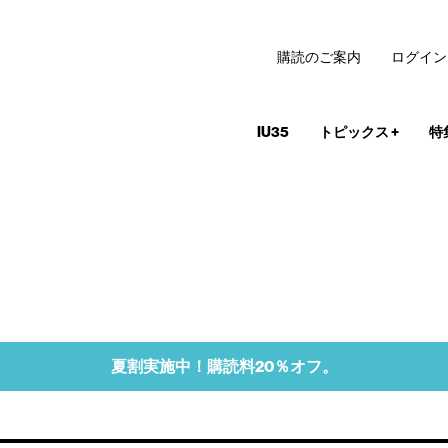
購読のご案内
ログイン
IU35
トピックス
+
特
夏割実施中！購読料20％オフ。