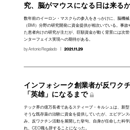
究、脳がマウスになる日は来る
数年前のイーロン・マスクらの参入をきっかけに、脳機械
（BMI）分野の研究開発に資金提供が相次いでいる。事故
た患者向けの研究が主だが、巨額資金が動く背景には次世
ンターフェイス実現への期待がある。
by
Antonio Regalado
2021.11.29
インフォシーク創業者が反ワク
「英雄」になるまで
テック界の億万長者であるスティーブ・キルシュは、新型
そうな既存薬の治験に資金を提供していたが、エビデンス
み、反ワクチン活動を展開した挙句、自身が任命した科学
れ、CEO職も辞することになった。