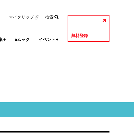
マイクリップ
検索
無料登録
集
+
eムック
イベント
+