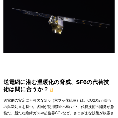
送電網に潜む温暖化の脅威、SF6の代替技
術は間に合うか？
送電網の安定に不可欠なSF6（六フッ化硫黄）は、CO2の2万倍も
の温室効果を持つ。各国が使用禁止へ動く中、代替技術の開発が急
務だ。新たな絶縁ガスや超臨界CO2など、さまざまな技術が模索さ