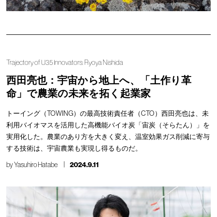
Trajectory of U35 Innovators: Ryoya Nishida
西田亮也：宇宙から地上へ、「土作り革
命」で農業の未来を拓く起業家
トーイング（TOWING）の最高技術責任者（CTO）西田亮也は、未
利用バイオマスを活用した高機能バイオ炭「宙炭（そらたん）」を
実用化した。農業のあり方を大きく変え、温室効果ガス削減に寄与
する技術は、宇宙農業も実現し得るものだ。
by
Yasuhiro Hatabe
2024.9.11