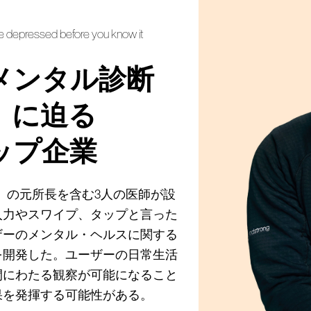
e depressed before you know it
メンタル診断
」に迫る
ップ企業
H）の元所長を含む3人の医師が設
入力やスワイプ、タップと言った
ザーのメンタル・ヘルスに関する
を開発した。ユーザーの日常生活
間にわたる観察が可能になること
果を発揮する可能性がある。