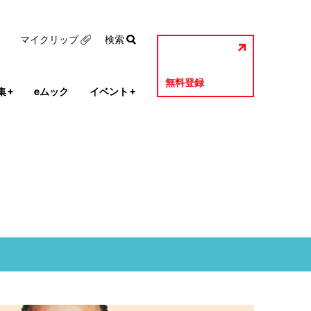
マイクリップ
検索
無料登録
集
+
eムック
イベント
+