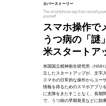
カバーストーリー
The smartphone app that can tell you’r
yourself
スマホ操作で
うつ病の「謎
米スタートア
米国国立精神衛生研究所（NIM
立したスタートアップが、文字
スマホの日常的な操作からユー
情報を得るためのスマホアプリ
に支障をきたすことなく、長期
で、うつ病の早期発見などに効