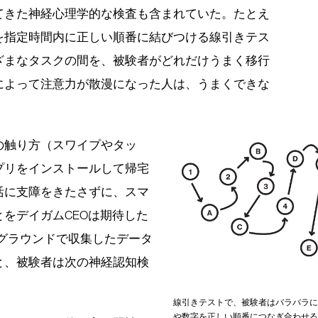
てきた神経心理学的な検査も含まれていた。たとえ
を指定時間内に正しい順番に結びつける線引きテス
ざまなタスクの間を、被験者がどれだけうまく移行
によって注意力が散漫になった人は、うまくできな
の触り方（スワイプやタッ
プリをインストールして帰宅
活に支障をきたさずに、スマ
をデイガムCEOは期待した
グラウンドで収集したデータ
と、被験者は次の神経認知検
線引きテストで、被験者はバラバラに
や数字を正しい順番につなぎ合わせる