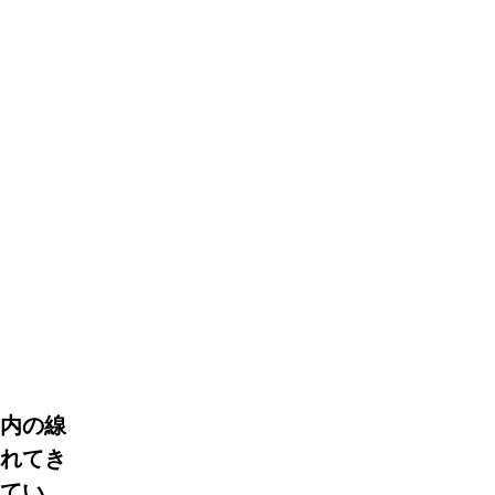
間内の線
われてき
れてい