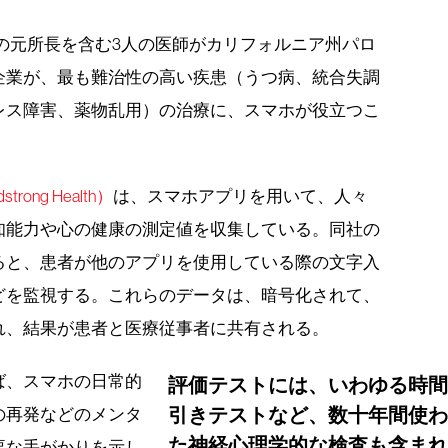
）の元所長を含む3人の医師がカリフォルニア州パロ
企業が、最も難治性の高い疾患（うつ病、統合失調
レス障害、薬物乱用）の治療に、スマホが役立つこ
ng Health）
は、スマホアプリを用いて、人々
知能力や心の健康の測定値を収集している。同社の
ると、患者が他のアプリを使用している際の文字入
どを監視する。これらのデータは、暗号化されて、
れ、結果が患者と医療従事者に共有される。
ば、スマホの日常的
評価テストには、いわゆる時
引きテストなど、数十年間使
の再発などのメンタ
た神経心理学的な検査も含ま
要な手がかりを示し