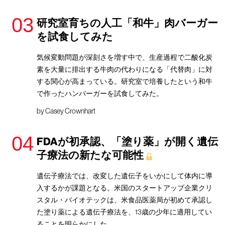
研究室育ちの人工「和牛」肉バーガー
を試食してみた
気候変動問題が深刻さを増す中で、生産過程で二酸化炭
素を大量に排出する牛肉の代わりになる「代替肉」に対
する関心が高まっている。研究室で培養したという和牛
で作ったハンバーガーを試食してみた。
by
Casey Crownhart
FDAが初承認、「塗り薬」が開く遺伝
子療法の新たな可能性
遺伝子療法では、改変した遺伝子をいかにして体内に導
入するかが課題となる。米国のスタートアップ企業クリ
スタル・バイオテックは、米食品医薬局が初めて承認し
た塗り薬による遺伝子療法を、13歳の少年に適用してい
ることを明らかにした。