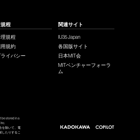
諸規程
関連サイト
倫理規程
IU35 Japan
利用規約
各国版サイト
プライバシー
日本MIT会
MITベンチャーフォーラ
ム
 be stored in a
Inc.
合を除いて、電
製したりするこ