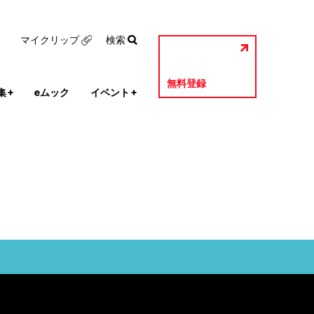
マイクリップ
検索
無料登録
集
+
eムック
イベント
+