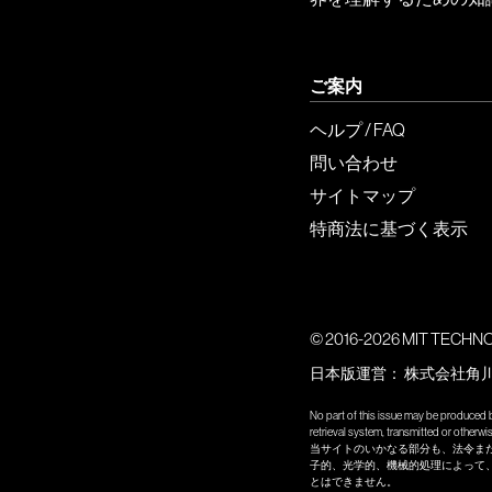
ご案内
ヘルプ / FAQ
問い合わせ
サイトマップ
特商法に基づく表示
© 2016-2026 MIT TECHNOLO
日本版運営：
株式会社角
No part of this issue may be produced b
retrieval system, transmitted or other
当サイトのいかなる部分も、法令ま
子的、光学的、機械的処理によって
とはできません。