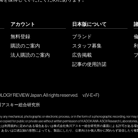
アカウント
日本版について
無料登録
ブランド
購読のご案内
スタッフ募集
法人購読のご案内
広告掲載
記事の使用許諾
GY REVIEW Japan. All rights reserved.
v.(V-E+F)
川アスキー総合研究所
y any mechanical, photographic or electronic process, or in the form of a phonographic recording, nor may it
wise copied for public or private use without written permission of KADOKAWA ASCII Research Laboratories, 
たは利用規約に定めのある場合あるいは株式会社角川アスキー総合研究所の書面による許可がある場
、あるいは口述記録の形態によっても、製品にしたり、公衆向けか個人用かに関わらず送信したり複