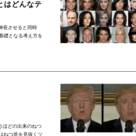
」とはどんなテ
を伸長させると同時
基礎となる考え方を
うほどの出来のねつ
はねつ造を見抜くツ