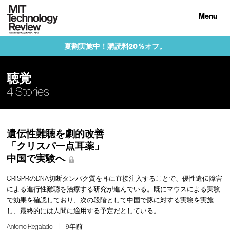
Menu
夏割実施中！購読料20％オフ。
聴覚
4 Stories
遺伝性難聴を劇的改善
「クリスパー点耳薬」
中国で実験へ
CRISPRのDNA切断タンパク質を耳に直接注入することで、優性遺伝障害
による進行性難聴を治療する研究が進んでいる。既にマウスによる実験
で効果を確認しており、次の段階として中国で豚に対する実験を実施
し、最終的には人間に適用する予定だとしている。
Antonio Regalado
9年前