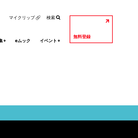
マイクリップ
検索
無料登録
集
+
eムック
イベント
+