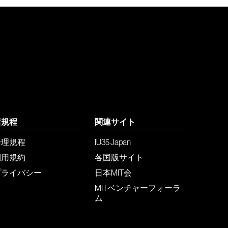
諸規程
関連サイト
倫理規程
IU35 Japan
利用規約
各国版サイト
プライバシー
日本MIT会
MITベンチャーフォーラ
ム