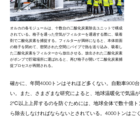
オルカの各モジュールは、十数台の二酸化炭素除去ユニットで構成
されている。格子を通った空気がフィルターを通過する際に、吸着
剤で二酸化炭素を捕捉する。フィルターが満杯になると、本体前面
の格子を閉めて、密閉された空間にパイプで熱を送り込み、吸着し
た二酸化炭素をフィルターから放出させる。放出された二酸化炭素
がポンプで貯蔵場所に運ばれると、再び格子が開いて二酸化炭素捕
捉プロセスが再開される。
確かに、年間4000トンはそれほど多くない。自動車900
い。また、さまざまな研究によると、地球温暖化で気温が
2℃以上上昇するのを防ぐためには、地球全体で数十億ト
ら除去しなければならないとされている。4000トンはご