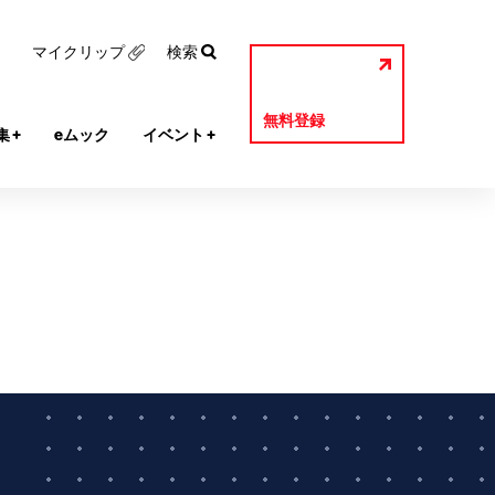
マイクリップ
検索
無料登録
集
+
eムック
イベント
+