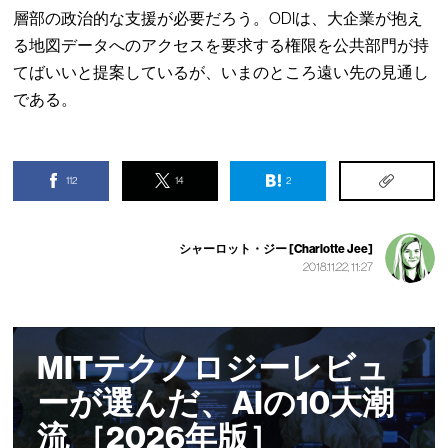
層部の政治的な支援が必要だろう。ODIは、大企業が抱え
る地図データへのアクセスを要求する権限を公共部門が持
てばいいと提案しているが、いまのところ遠い先の見通し
である。
112
14
2
シャーロット・ジー [Charlotte Jee]
2018.11.22, 11:27
MITテクノロジーレビュ
ーが選んだ、AIの10大潮
流 ［2026年版］