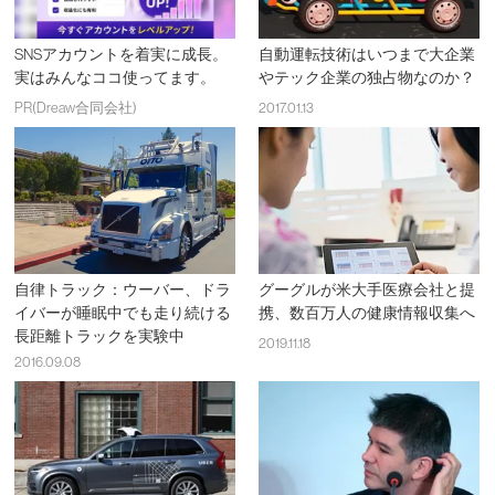
SNSアカウントを着実に成長。
自動運転技術はいつまで大企業
実はみんなココ使ってます。
やテック企業の独占物なのか？
PR(Dreaw合同会社)
2017.01.13
自律トラック：ウーバー、ドラ
グーグルが米大手医療会社と提
イバーが睡眠中でも走り続ける
携、数百万人の健康情報収集へ
長距離トラックを実験中
2019.11.18
2016.09.08