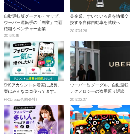
自動運転版グーグル・マップ、
英企業、すいている道を情報交
ウーバー運転手の「副業」で覇
換する自律自動車を試験へ
権狙うベンチャー企業
2017.04.26
2018.10.18
SNSアカウントを着実に成長。
ウーバー対グーグル、自動運転
実はみんなココ使ってます。
テクノロジーの盗用巡り訴訟
PR(Dreaw合同会社)
2017.02.27