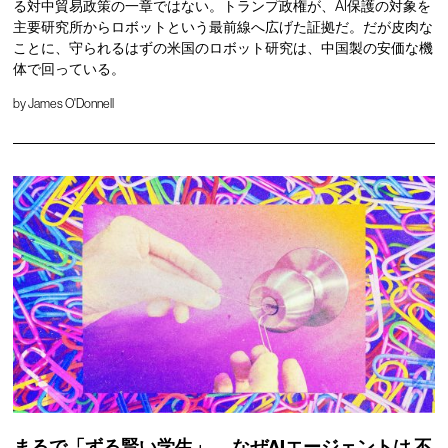
る対中貿易政策の一章ではない。トランプ政権が、AI保護の対象を
主要研究所からロボットという最前線へ広げた証拠だ。だが皮肉な
ことに、守られるはずの米国のロボット研究は、中国製の安価な機
体で回っている。
by
James O'Donnell
まるで「ずる賢い学生」、
なぜAIエージェントは
不