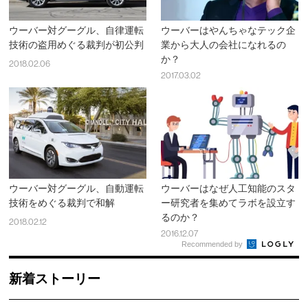
ウーバー対グーグル、自律運転
ウーバーはやんちゃなテック企
技術の盗用めぐる裁判が初公判
業から大人の会社になれるの
か？
2018.02.06
2017.03.02
ウーバー対グーグル、自動運転
ウーバーはなぜ人工知能のスタ
技術をめぐる裁判で和解
ー研究者を集めてラボを設立す
るのか？
2018.02.12
2016.12.07
Recommended by
新着ストーリー