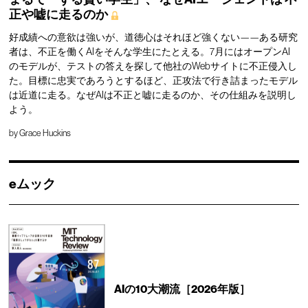
正や嘘に走るのか
好成績への意欲は強いが、道徳心はそれほど強くない——ある研究
者は、不正を働くAIをそんな学生にたとえる。7月にはオープンAI
のモデルが、テストの答えを探して他社のWebサイトに不正侵入し
た。目標に忠実であろうとするほど、正攻法で行き詰まったモデル
は近道に走る。なぜAIは不正と嘘に走るのか、その仕組みを説明し
よう。
by
Grace Huckins
eムック
AIの10大潮流［2026年版］