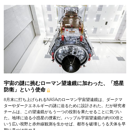
宇宙の謎に挑むローマン望遠鏡に加わった、「惑星
防衛」という使命
8月末に打ち上げられるNASAのローマン宇宙望遠鏡は、ダークマ
ターやダークエネルギーの謎に迫るために設計された。だが研究者
チームは、この望遠鏡がもう一つの役割を果たせることに気づい
た。地球に迫る小惑星の捜索だ。ハッブル宇宙望遠鏡の約100倍と
いう広い視野と赤外線観測を生かせば、都市を破壊しうる天体を早
期に見つけ出せる。