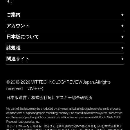
す。
ご案内
+
アカウント
+
日本版について
+
諸規程
+
関連サイト
+
© 2016-2026 MIT TECHNOLOGY REVIEW Japan. All rights
reserved.
v.(V-E+F)
日本版運営：
株式会社角川アスキー総合研究所
No part of this issue may be produced by any mechanical, photographic or electronic process,
or in the form of a phonographic recording, nor may it be stored in a retrieval system, transmitted
or otherwise copied for public or private use without written permission of KADOKAWA ASCII
Research Laboratories, Inc.
当サイトのいかなる部分も、法令または利用規約に定めのある場合あるいは株式会社角川