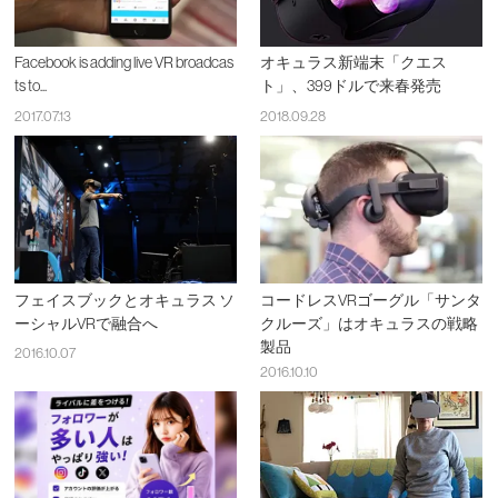
Facebook is adding live VR broadcas
オキュラス新端末「クエス
ts to...
ト」、399ドルで来春発売
2017.07.13
2018.09.28
フェイスブックとオキュラス ソ
コードレスVRゴーグル「サンタ
ーシャルVRで融合へ
クルーズ」はオキュラスの戦略
製品
2016.10.07
2016.10.10