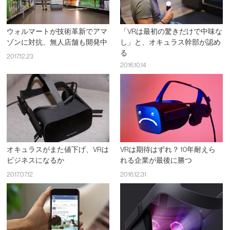
ウォルマートが技術革新でアマ
「VRは最初の驚きだけで中味な
ゾンに対抗、無人店舗も開発中
し」と、オキュラス幹部が認め
る
2017.12.23
2016.10.14
オキュラスがまた値下げ、VRは
VRは期待はずれ？ 10年耐えら
ビジネスになるか
れる企業が最後に勝つ
2017.07.12
2016.12.31