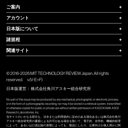
ご案内
+
アカウント
+
日本版について
+
諸規程
+
関連サイト
+
© 2016-2026 MIT TECHNOLOGY REVIEW Japan. All rights
reserved.
v.(V-E+F)
日本版運営：
株式会社角川アスキー総合研究所
No part of this issue may be produced by any mechanical, photographic or electronic process,
or in the form of a phonographic recording, nor may it be stored in a retrieval system, transmitted
or otherwise copied for public or private use without written permission of KADOKAWA ASCII
Research Laboratories, Inc.
当サイトのいかなる部分も、法令または利用規約に定めのある場合あるいは株式会社角川
アスキー総合研究所の書面による許可がある場合を除いて、電子的、光学的、機械的処理
によって、あるいは口述記録の形態によっても、製品にしたり、公衆向けか個人用かに関