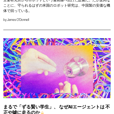
主要研究所からロボットという最前線へ広げた証拠だ。だが皮肉な
ことに、守られるはずの米国のロボット研究は、中国製の安価な機
体で回っている。
by
James O'Donnell
まるで「ずる賢い学生」、
なぜAIエージェントは
不
正や嘘に走るのか