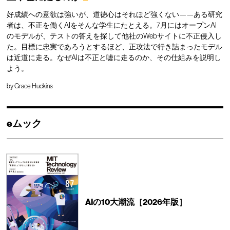
好成績への意欲は強いが、道徳心はそれほど強くない——ある研究
者は、不正を働くAIをそんな学生にたとえる。7月にはオープンAI
のモデルが、テストの答えを探して他社のWebサイトに不正侵入し
た。目標に忠実であろうとするほど、正攻法で行き詰まったモデル
は近道に走る。なぜAIは不正と嘘に走るのか、その仕組みを説明し
よう。
by
Grace Huckins
eムック
AIの10大潮流［2026年版］