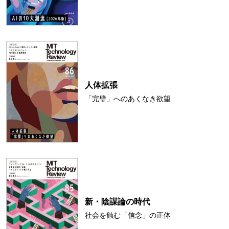
人体拡張
「完璧」へのあくなき欲望
新・陰謀論の時代
社会を蝕む「信念」の正体