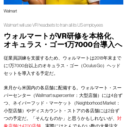
Walmart
Walmart will use VR headsets to train all its US employees
ウォルマートがVR研修を本格化、
オキュラス・ゴー1万7000台導入へ
従業員訓練を支援するため、ウォルマートは2018年末まで
に1万7000台以上のオキュラス・ゴー（Oculus Go）ヘッド
セットを導入する予定だ。
来月から米国内の各店舗に配備する。ウォルマート・スー
パーセンター（Wallmart supercenter：大型店舗）には4台ず
つ、ネイバーフッド・マーケット（Neighborhood Market：
小型店舗）やディスカウント・ストアの各店舗には2台ず
つの予定だ。「そんなものか」と思うかもしれないが、
対
象店舗は4700店舗。
実際にはとんでもない数の大量注文