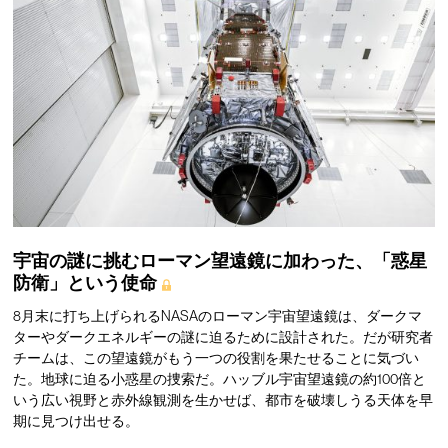
宇宙の謎に挑むローマン望遠鏡に加わった、「惑星
防衛」という使命
8月末に打ち上げられるNASAのローマン宇宙望遠鏡は、ダークマ
ターやダークエネルギーの謎に迫るために設計された。だが研究者
チームは、この望遠鏡がもう一つの役割を果たせることに気づい
た。地球に迫る小惑星の捜索だ。ハッブル宇宙望遠鏡の約100倍と
いう広い視野と赤外線観測を生かせば、都市を破壊しうる天体を早
期に見つけ出せる。