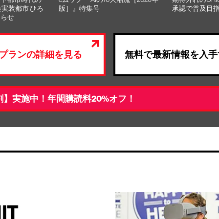
会実装都市 ひろ
版］』特集号
承認で普及目
知らせ
プランの詳細を見る
無料で最新情報を入手
割】実施中！年間購読料20%オフ！