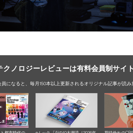
Tテクノロジーレビューは有料会員制サイ
会員になると、毎月150本以上更新されるオリジナル記事が読み
スト都市時代の
eムック 『AIの10大潮流［2026年
期待外れのCRI