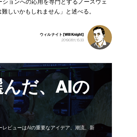
ーションへの応用を専門とするノースウェ
は難しいかもしれません」と述べる。
ウィル ナイト [Will Knight]
2019.08.11, 15:33
んだ、AIの
ーレビューはAIの重要なアイデア、潮流、新