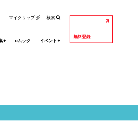
マイクリップ
検索
無料登録
集
+
eムック
イベント
+