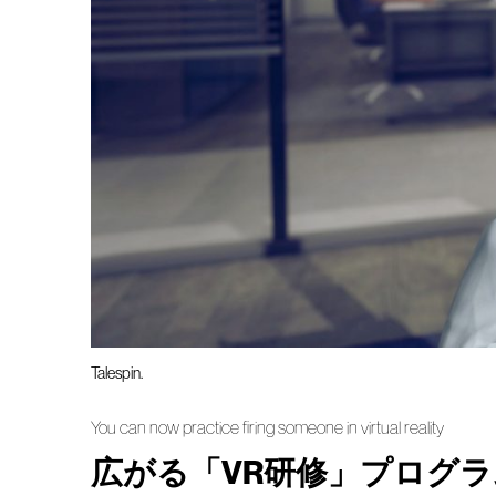
Talespin.
You can now practice firing someone in virtual reality
広がる「VR研修」プログ