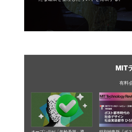
MI
有料
オープンAIが「年齢予測」導
特別編集版『ポ