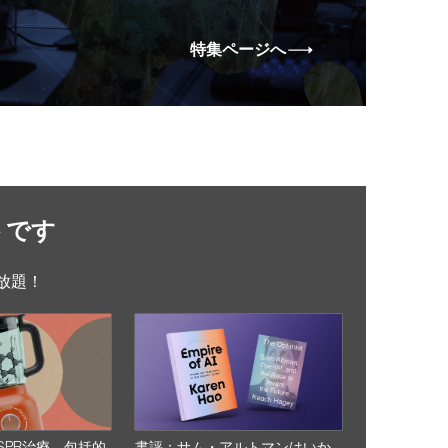
特集ページへ
トです
放題！
SPR治療、包括的
書評：サム・アルトマンはいか