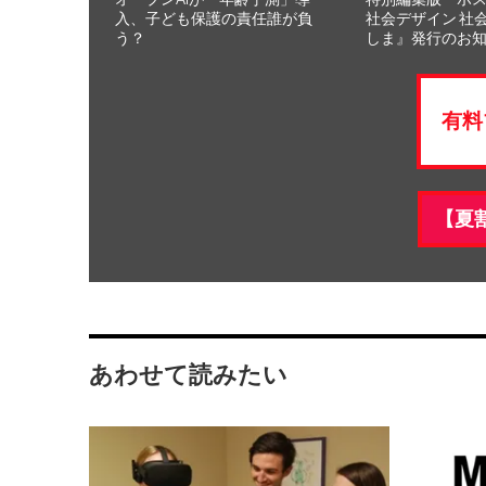
入、子ども保護の責任誰が負
社会デザイン 社
う？
しま』発行のお
有料
【夏
あわせて読みたい