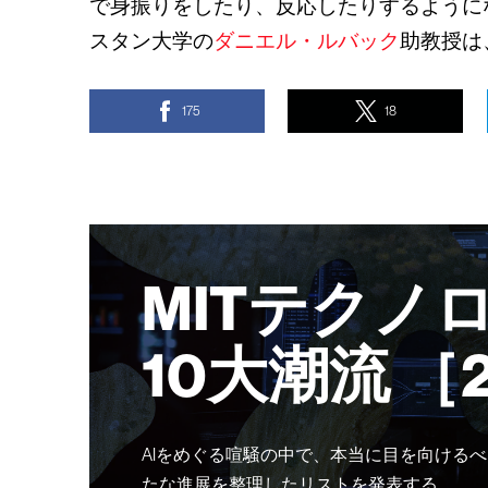
で身振りをしたり、反応したりするように
スタン大学の
ダニエル・ルバック
助教授は
175
18
MITテクノ
10大潮流 ［
AIをめぐる喧騒の中で、本当に目を向けるべ
たな進展を整理したリストを発表する。