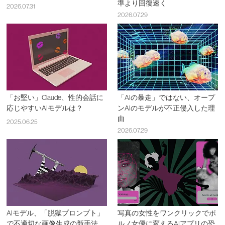
準より回復速く
2026.07.31
2026.07.29
「お堅い」Claude、性的会話に
「AIの暴走」ではない、オープ
応じやすいAIモデルは？
ンAIのモデルが不正侵入した理
由
2025.06.25
2026.07.29
AIモデル、「脱獄プロンプト」
写真の女性をワンクリックでポ
で不適切な画像生成の新手法
ルノ女優に変えるAIアプリの恐