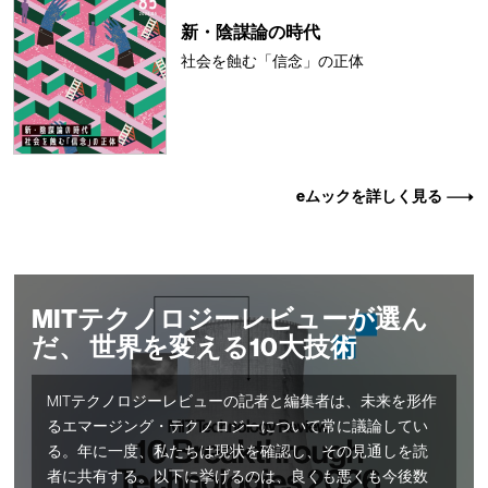
新・陰謀論の時代
社会を蝕む「信念」の正体
eムックを詳しく見る
MITテクノロジーレビューが選ん
だ、 世界を変える10大技術
MITテクノロジーレビューの記者と編集者は、未来を形作
るエマージング・テクノロジーについて常に議論してい
る。年に一度、私たちは現状を確認し、その見通しを読
者に共有する。以下に挙げるのは、良くも悪くも今後数