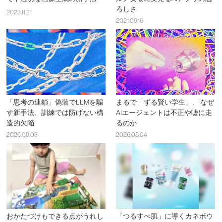
ろしさ
2023.11.21
2021.09.16
「思考の連鎖」偽装でLLMを騙
まるで「ずる賢い学生」、 なぜ
す新手法、訓練では防げない構
AIエージェントは不正や嘘に走
造的欠陥
るのか
2026.08.03
2026.08.04
おかたづけもできる点がうれし
「つるすべ肌」に導くカネボウ