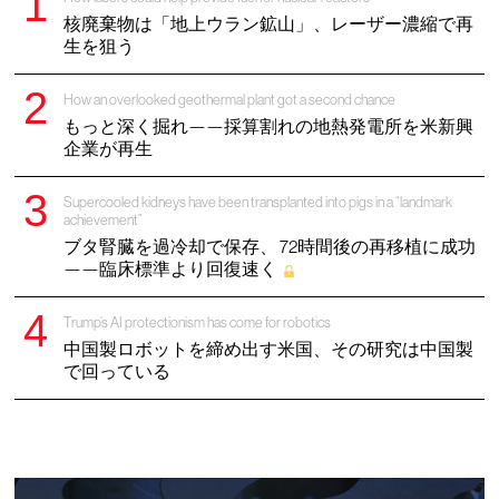
核廃棄物は「地上ウラン鉱山」、レーザー濃縮で再
生を狙う
How an overlooked geothermal plant got a second chance
もっと深く掘れ——採算割れの地熱発電所を米新興
企業が再生
Supercooled kidneys have been transplanted into pigs in a “landmark
achievement”
ブタ腎臓を過冷却で保存、 72時間後の再移植に成功
——臨床標準より回復速く
Trump’s AI protectionism has come for robotics
中国製ロボットを締め出す米国、その研究は中国製
で回っている