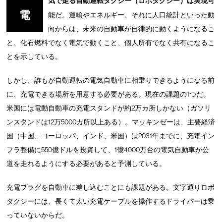
気で走る自動運転タクシー（ロボタクシー）は実現可
電
能だ。運輸やエネルギー、それに人口統計といった動
向からは、未来の自動車が自律的に動くようになるこ
と、化石燃料でなく電気で動くこと、個人所有でなく共有になるこ
とを示している。
しかし、誰もが自動運転の電気自動車に相乗りできるようになる前
に、充電できる場所を用意する必要がある。現在の課題の1つだ。
米国には電動自動車の充電スタンドが約2万カ所しかない（ガソリ
ンスタンドは12万5000カ所以上ある）。マッキンゼーは、主要経済
国（中国、ヨーロッパ、インド、米国）は2031年までに、充電イン
フラ整備に550億ドルを投資して、1億4000万台の電気自動車が公
道を走れるようにする必要があると予測している。
充電プラグを自動車に差し込むことにも課題がある。文字通りロボ
タクシーには、長くて太い充電ケーブルを操作するドライバーは乗
っていないからだ。