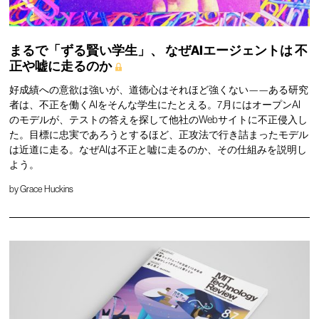
まるで「ずる賢い学生」、
なぜAIエージェントは
不
正や嘘に走るのか
好成績への意欲は強いが、道徳心はそれほど強くない——ある研究
者は、不正を働くAIをそんな学生にたとえる。7月にはオープンAI
のモデルが、テストの答えを探して他社のWebサイトに不正侵入し
た。目標に忠実であろうとするほど、正攻法で行き詰まったモデル
は近道に走る。なぜAIは不正と嘘に走るのか、その仕組みを説明し
よう。
by
Grace Huckins