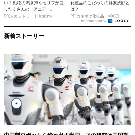
い！ 動物の鳴き声やセリフが盛
化粧品のこだわりの酵素洗顔と
りだくさんの「アニア ...
は？
PR(タカラトミー｜Hugkum)
PR(カネボウ化粧品｜VOCE)
Recommended by
新着ストーリー