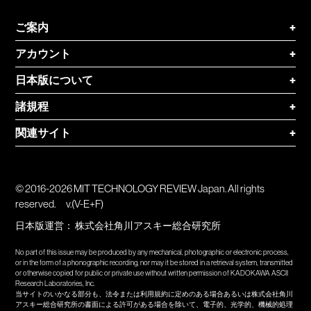
ご案内
+
アカウント
+
日本版について
+
諸規程
+
関連サイト
+
© 2016-2026 MIT TECHNOLOGY REVIEW Japan. All rights
reserved.
v.(V-E+F)
日本版運営：
株式会社角川アスキー総合研究所
No part of this issue may be produced by any mechanical, photographic or electronic process,
or in the form of a phonographic recording, nor may it be stored in a retrieval system, transmitted
or otherwise copied for public or private use without written permission of KADOKAWA ASCII
Research Laboratories, Inc.
当サイトのいかなる部分も、法令または利用規約に定めのある場合あるいは株式会社角川
アスキー総合研究所の書面による許可がある場合を除いて、電子的、光学的、機械的処理