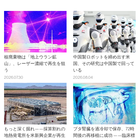
核廃棄物は「地上ウラン鉱
中国製ロボットを締め出す米
山」、レーザー濃縮で再生を狙
国、その研究は中国製で回って
う
いる
2026.07.30
2026.08.04
もっと深く掘れ——採算割れの
ブタ腎臓を過冷却で保存、72時
地熱発電所を米新興企業が再生
間後の再移植に成功 ——臨床標