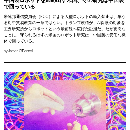
中国製ロボットを締め出す米国、その研究は中国製
で回っている
米連邦通信委員会（FCC）による人型ロボットの輸入禁止は、単な
る対中貿易政策の一章ではない。トランプ政権が、AI保護の対象を
主要研究所からロボットという最前線へ広げた証拠だ。だが皮肉な
ことに、守られるはずの米国のロボット研究は、中国製の安価な機
体で回っている。
by
James O'Donnell