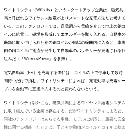
ワイトリシティ（WiTricity）というスタートアップ企業は、磁気共
鳴と呼ばれるワイヤレス給電がよりスマートな充電方法だと考えて
いる。このテクノロジーでは、送電網から電線を介して地上の銅コ
イルに給電し、磁場を形成してエネルギーを取り入れる。自動車の
底部に取り付けられた別の銅コイルが磁場の範囲内に入ると、車両
側の銅コイルに電流が発生して自動車のバッテリーが充電される仕
組みだ（「Wireless Power」を参照）。
電気自動車（EV）を充電する際には、コイルの上で停車して数時
間待つだけで済む。ワイトリシティによれば、充電効率は充電ケー
ブルを自動車に直接挿入するのと変わらないという。
ワイトリシティ以外にも、磁気共鳴によるワイヤレス給電システム
に取り組んでいる企業は存在する。だがワイトリシティによると、
同社のテクノロジーはあらゆる車種、モデルに対応し、重要な安全
性に関する機能（たとえば、子どもや動物がコイルとコイルに挟ま