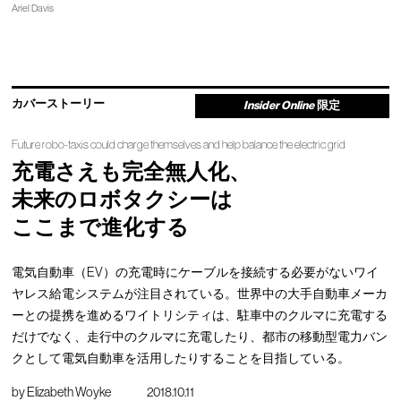
Ariel Davis
カバーストーリー
Insider Online
限定
Future robo-taxis could charge themselves and help balance the electric grid
充電さえも完全無人化、
未来のロボタクシーは
ここまで進化する
電気自動車（EV）の充電時にケーブルを接続する必要がないワイ
ヤレス給電システムが注目されている。世界中の大手自動車メーカ
ーとの提携を進めるワイトリシティは、駐車中のクルマに充電する
だけでなく、走行中のクルマに充電したり、都市の移動型電力バン
クとして電気自動車を活用したりすることを目指している。
by
Elizabeth Woyke
2018.10.11