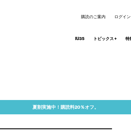
購読のご案内
ログイン
IU35
トピックス
+
特
夏割実施中！購読料20％オフ。