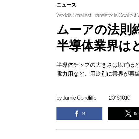
ニュース
World’s Smallest Transistor Is Cool bu
ムーアの法則
半導体業界は
半導体チップの大きさは以前ほど
電力用など、用途別に業界が再
by
Jamie Condliffe
2016.10.10
14
15