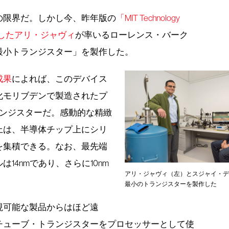
の限界だ。しかし今、昨年版の
「MIT Technology
選出したアリ・ジャヴィ
が率いるローレンス・バーク
最小トランジスター」を製作した。
成果
によれば、このデバイス
化モリブデンで製造されたプ
ランジスターだ。感動的な精緻
上は、半導体チップ上にシリ
を集積できる。なお、最先端
14nmであり、さらに10nm
アリ・ジャヴィ（左）とスジャイ・デ
最小のトランジスターを製作した
現可能な製品からはほど遠
チューブ・トランジスターをプロセッサーとして使