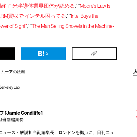
終了 米半導体業界団体が認める
,” “
Moore’s Law Is
RM買収で インテル困ってる
,” “
Intel Buys the
er of Sight”
,” “
The Man Selling Shovels in the Machine-
2
ムーアの法則
Berkeley Lab
mie Condliffe]
担当副編集長
 Reviewのニュース・解説担当副編集長。ロンドンを拠点に、日刊ニュ