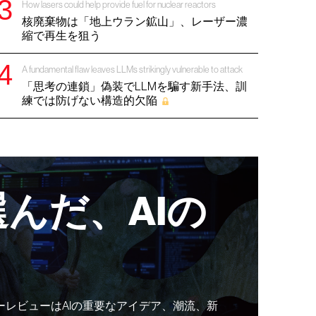
How lasers could help provide fuel for nuclear reactors
核廃棄物は「地上ウラン鉱山」、レーザー濃
縮で再生を狙う
A fundamental flaw leaves LLMs strikingly vulnerable to attack
「思考の連鎖」偽装でLLMを騙す新手法、訓
練では防げない構造的欠陥
んだ、AIの
ーレビューはAIの重要なアイデア、潮流、新