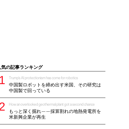
人気の記事ランキング
Trump’s AI protectionism has come for robotics
中国製ロボットを締め出す米国、その研究は
中国製で回っている
How an overlooked geothermal plant got a second chance
もっと深く掘れ——採算割れの地熱発電所を
米新興企業が再生