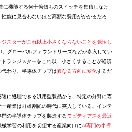
正確に機能する何十億個ものスイッチを集積しなけ
、性能に見合わないほど高額な費用がかかるだろ
ンジスターがこれ以上小さくならないことを覚悟し
MD、グローバルファウンドリーズなどが参入してい
でにトランジスターをこれ以上小さくすることが経済
の代わり、半導体チップは
異なる方向に変化
するだ
高速に処理できる汎用型製品から、特定の分野に専
サー産業は群雄割拠の時代に突入している。インテ
専門の半導体チップを製造する
モビディアスを最近
機械学習の利用を切望する産業向けに
AI専門の半導