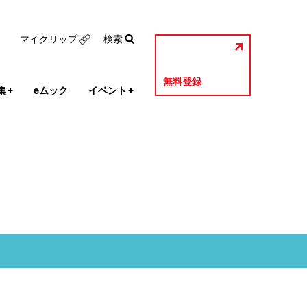
マイクリップ
検索
無料登録
集
+
eムック
イベント
+