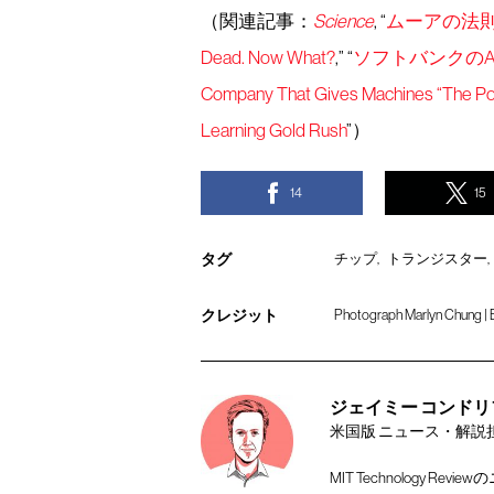
（関連記事：
Science
, “
ムーアの法則
Dead. Now What?
,” “
ソフトバンクのA
Company That Gives Machines “The Pow
Learning Gold Rush
”）
14
15
タグ
チップ
トランジスター
クレジット
Photograph Marlyn Chung | 
ジェイミー コンドリフ [Ja
米国版 ニュース・解説
MIT Technology