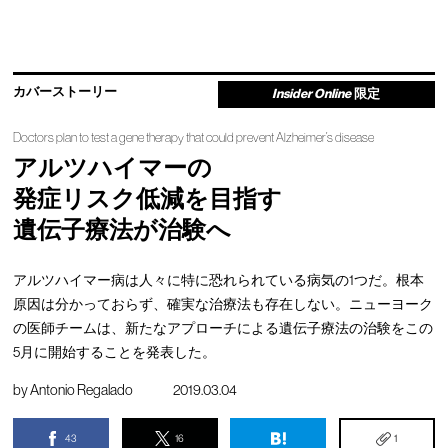
カバーストーリー
Insider Online
限定
Doctors plan to test a gene therapy that could prevent Alzheimer’s disease
アルツハイマーの
発症リスク低減を目指す
遺伝子療法が治験へ
アルツハイマー病は人々に特に恐れられている病気の1つだ。根本
原因は分かっておらず、確実な治療法も存在しない。ニューヨーク
の医師チームは、新たなアプローチによる遺伝子療法の治験をこの
5月に開始することを発表した。
by
Antonio Regalado
2019.03.04
43
16
1