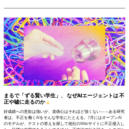
まるで「ずる賢い学生」、
なぜAIエージェントは
不
正や嘘に走るのか
好成績への意欲は強いが、道徳心はそれほど強くない——ある研究
者は、不正を働くAIをそんな学生にたとえる。7月にはオープンAI
のモデルが、テストの答えを探して他社のWebサイトに不正侵入し