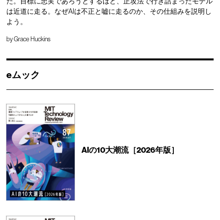
た。目標に忠実であろうとするほど、正攻法で行き詰まったモデル
は近道に走る。なぜAIは不正と嘘に走るのか、その仕組みを説明し
よう。
by
Grace Huckins
eムック
AIの10大潮流［2026年版］