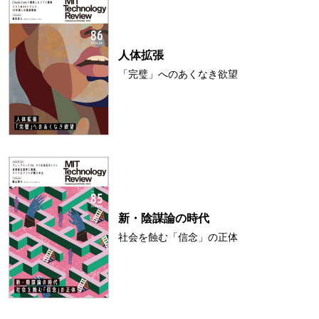
人体拡張
「完璧」へのあくなき欲望
新・陰謀論の時代
社会を蝕む「信念」の正体