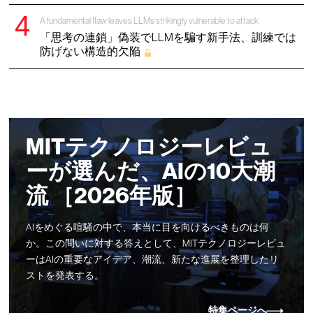
A fundamental flaw leaves LLMs strikingly vulnerable to attack
「思考の連鎖」偽装でLLMを騙す新手法、訓練では
防げない構造的欠陥
MITテクノロジーレビュ
ーが選んだ、AIの10大潮
流 ［2026年版］
AIをめぐる喧騒の中で、本当に目を向けるべきものは何
か。この問いに対する答えとして、MITテクノロジーレビュ
ーはAIの重要なアイデア、潮流、新たな進展を整理したリ
ストを発表する。
特集ページへ