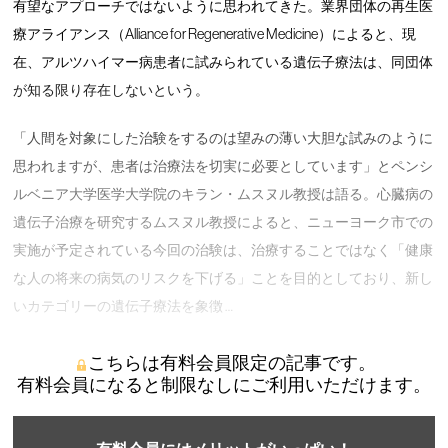
有望なアプローチではないように思われてきた。業界団体の再生医
療アライアンス（Alliance for Regenerative Medicine）によると、現
在、アルツハイマー病患者に試みられている遺伝子療法は、同団体
が知る限り存在しないという。
「人間を対象にした治験をするのは望みの薄い大胆な試みのように
思われますが、患者は治療法を切実に必要としています」とペンシ
ルベニア大学医学大学院のキラン・ムスヌル教授は語る。心臓病の
遺伝子治療を研究するムスヌル教授によると、ニューヨーク市での
実施が予定されている今回の治験は、治療することではなく「健康
な人の将来の病気のリスクを下げる」ことを目的としており、新し
いカテゴリーの遺伝子療法を象徴 …
こちらは有料会員限定の記事です。
有料会員になると制限なしにご利用いただけます。