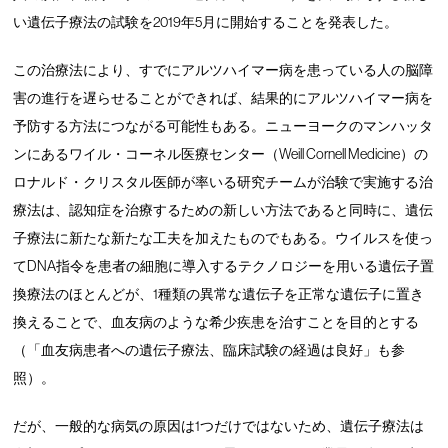
い遺伝子療法の試験を2019年5月に開始することを発表した。
この治療法により、すでにアルツハイマー病を患っている人の脳障
害の進行を遅らせることができれば、結果的にアルツハイマー病を
予防する方法につながる可能性もある。ニューヨークのマンハッタ
ンにあるワイル・コーネル医療センター（Weill Cornell Medicine）の
ロナルド・クリスタル医師が率いる研究チームが治験で実施する治
療法は、認知症を治療するための新しい方法であると同時に、遺伝
子療法に新たな新たな工夫を加えたものでもある。ウイルスを使っ
てDNA指令を患者の細胞に導入するテクノロジーを用いる遺伝子置
換療法のほとんどが、1種類の異常な遺伝子を正常な遺伝子に置き
換えることで、血友病のような希少疾患を治すことを目的とする
（「血友病患者への遺伝子療法、臨床試験の経過は良好」も参
照）。
だが、一般的な病気の原因は1つだけではないため、遺伝子療法は