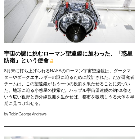
宇宙の謎に挑むローマン望遠鏡に加わった、「惑星
防衛」という使命
8月末に打ち上げられるNASAのローマン宇宙望遠鏡は、ダークマ
ターやダークエネルギーの謎に迫るために設計された。だが研究者
チームは、この望遠鏡がもう一つの役割を果たせることに気づい
た。地球に迫る小惑星の捜索だ。ハッブル宇宙望遠鏡の約100倍と
いう広い視野と赤外線観測を生かせば、都市を破壊しうる天体を早
期に見つけ出せる。
by
Robin George Andrews