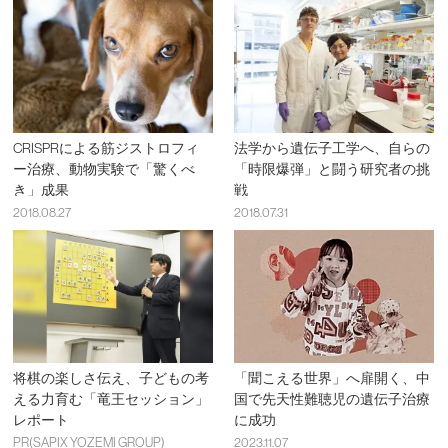
CRISPRによる筋ジストロフィ
法学から遺伝子工学へ、自らの
ー治療、動物実験で「驚くべ
「時限爆弾」と闘う研究者の挑
き」成果
戦
2018.08.27
2018.07.31
将棋の楽しさ伝え、子どもの考
「聞こえる世界」へ扉開く、中
える力育む「竜王セッション」
国で先天性難聴児の遺伝子治療
レポート
に成功
PR(SAPIX YOZEMI GROUP)
2023.11.07