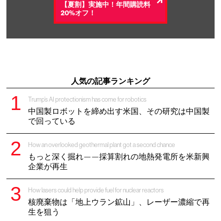
【夏割】実施中！年間購読料
20%オフ！
人気の記事ランキング
Trump’s AI protectionism has come for robotics
中国製ロボットを締め出す米国、その研究は中国製
で回っている
How an overlooked geothermal plant got a second chance
もっと深く掘れ——採算割れの地熱発電所を米新興
企業が再生
How lasers could help provide fuel for nuclear reactors
核廃棄物は「地上ウラン鉱山」、レーザー濃縮で再
生を狙う