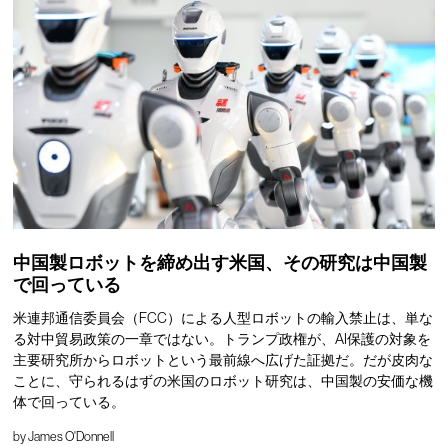
中国製ロボットを締め出す米国、その研究は中国製
で回っている
米連邦通信委員会（FCC）による人型ロボットの輸入禁止は、単な
る対中貿易政策の一章ではない。トランプ政権が、AI保護の対象を
主要研究所からロボットという最前線へ広げた証拠だ。だが皮肉な
ことに、守られるはずの米国のロボット研究は、中国製の安価な機
体で回っている。
by
James O'Donnell