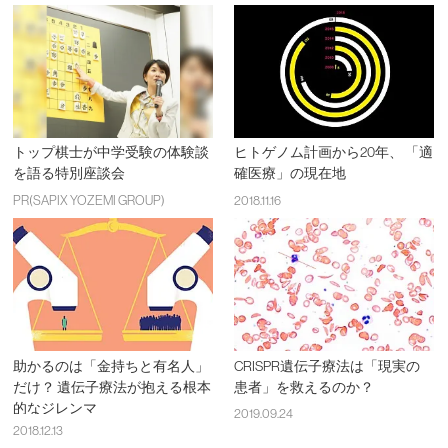
トップ棋士が中学受験の体験談
ヒトゲノム計画から20年、 「適
を語る特別座談会
確医療」の現在地
PR(SAPIX YOZEMI GROUP)
2018.11.16
助かるのは「金持ちと有名人」
CRISPR遺伝子療法は「現実の
だけ？ 遺伝子療法が抱える根本
患者」を救えるのか？
的なジレンマ
2019.09.24
2018.12.13