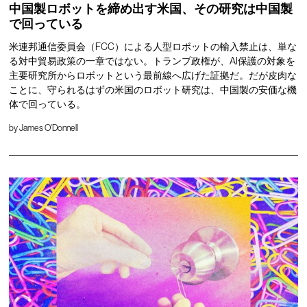
中国製ロボットを締め出す米国、その研究は中国製
で回っている
米連邦通信委員会（FCC）による人型ロボットの輸入禁止は、単な
る対中貿易政策の一章ではない。トランプ政権が、AI保護の対象を
主要研究所からロボットという最前線へ広げた証拠だ。だが皮肉な
ことに、守られるはずの米国のロボット研究は、中国製の安価な機
体で回っている。
by
James O'Donnell