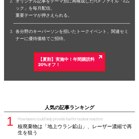
オリジナル記事をテーマ別に再構成したPDFファイル「eム
ック」を毎月配信。
重要テーマが押さえられる。
各分野のキーパーソンを招いたトークイベント、関連セミ
ナーに優待価格でご招待。
【夏割】実施中！年間購読料
20%オフ！
人気の記事ランキング
How lasers could help provide fuel for nuclear reactors
核廃棄物は「地上ウラン鉱山」、レーザー濃縮で再
生を狙う