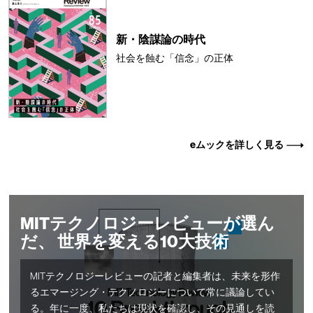
新・陰謀論の時代
社会を蝕む「信念」の正体
eムックを詳しく見る
MITテクノロジーレビューが選ん
だ、 世界を変える10大技術
MITテクノロジーレビューの記者と編集者は、未来を形作
るエマージング・テクノロジーについて常に議論してい
る。年に一度、私たちは現状を確認し、その見通しを読