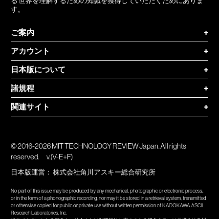
る 世界を理解するための知識を獲得していただくためにありま
す。
ご案内
+
アカウント
+
日本版について
+
諸規程
+
関連サイト
+
© 2016-2026 MIT TECHNOLOGY REVIEW Japan. All rights
reserved.
v.(V-E+F)
日本版運営：
株式会社角川アスキー総合研究所
No part of this issue may be produced by any mechanical, photographic or electronic process,
or in the form of a phonographic recording, nor may it be stored in a retrieval system, transmitted
or otherwise copied for public or private use without written permission of KADOKAWA ASCII
Research Laboratories, Inc.