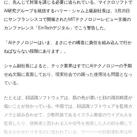
に、先んじて対策を講じる必要に迫られている。マイクロソフトで
AI研究グループを統括するハリー・シャム上級副社長は、3月25日
にサンフランシスコで開催されたMITテクノロジーレビュー主催の
カンファレンス「EmTechデジタル」でこう警告した。
「AIテクノロジーはいま、まさにその構造に責任を組み込んで行か
ねばならない段階にあります」。
シャム副社長によると、テック業界はすでにAIテクノロジーの予期
せぬ欠陥に直面しており、現実社会での困った使用法も問題となっ
ている。
たとえば、顔認識ソフトウェアは、肌の色が濃いと顔の識別精度が
低いことが分かっている。中国では、顔認識ソフトウェアを監視カ
メラと組み合わせて、少数民族であるイスラム教徒のウイグル人を
監視したり、債務者と思われる人や信号を無視した人の顔を晒して
恥をかかせたりするのに使われている。ウーバーの自動運転車は昨