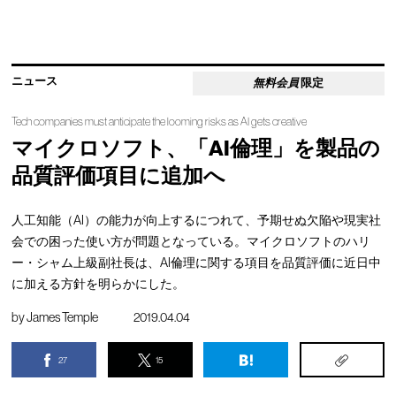
ニュース
無料会員
限定
Tech companies must anticipate the looming risks as AI gets creative
マイクロソフト、「AI倫理」を製品の
品質評価項目に追加へ
人工知能（AI）の能力が向上するにつれて、予期せぬ欠陥や現実社
会での困った使い方が問題となっている。マイクロソフトのハリ
ー・シャム上級副社長は、AI倫理に関する項目を品質評価に近日中
に加える方針を明らかにした。
by
James Temple
2019.04.04
27
15