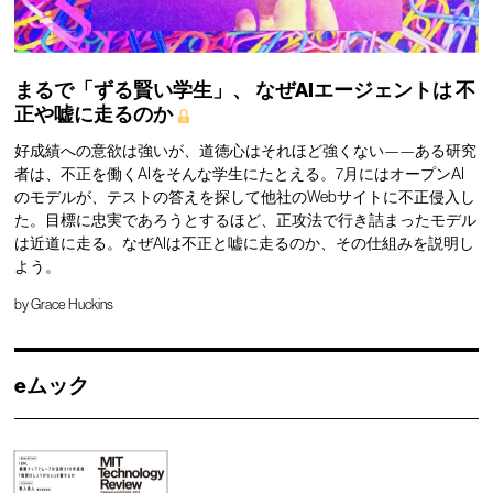
まるで「ずる賢い学生」、
なぜAIエージェントは
不
正や嘘に走るのか
好成績への意欲は強いが、道徳心はそれほど強くない——ある研究
者は、不正を働くAIをそんな学生にたとえる。7月にはオープンAI
のモデルが、テストの答えを探して他社のWebサイトに不正侵入し
た。目標に忠実であろうとするほど、正攻法で行き詰まったモデル
は近道に走る。なぜAIは不正と嘘に走るのか、その仕組みを説明し
よう。
by
Grace Huckins
eムック