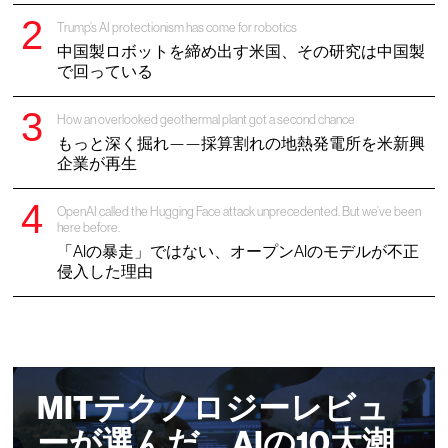
Trump’s AI protectionism has come for robotics
中国製ロボットを締め出す米国、その研究は中国製
で回っている
How an overlooked geothermal plant got a second chance
もっと深く掘れ——採算割れの地熱発電所を米新興
企業が再生
OpenAI called the Hugging Face attack unprecedented. But we’ve been
here before.
「AIの暴走」ではない、オープンAIのモデルが不正
侵入した理由
MITテクノロジーレビュ
ーが選んだ、AIの10大潮