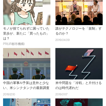
モノが捨てられずに困っていた
誰がテクノロジーを「規制」す
里歩が、新たに「買ったもの」
るのか？
は？
2019.04.09
PR(UR都市機構)
中国の軍事AI予算は意外と少な
米中問題を「冷戦」と片付ける
い、米シンクタンクの最新調査
のは時代遅れだ
2019.12.10
2019.01.17