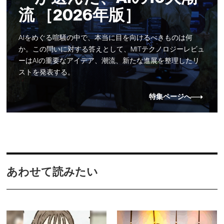
流 ［2026年版］
AIをめぐる喧騒の中で、本当に目を向けるべきものは何
か。この問いに対する答えとして、MITテクノロジーレビュ
ーはAIの重要なアイデア、潮流、新たな進展を整理したリ
ストを発表する。
特集ページへ
あわせて読みたい