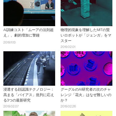
AI訓練コスト「ムーアの法則超
物理的現象を理解したMITの賢
え」、劇的増加に警鐘
いロボットが「ジェンガ」をマ
スター
2019.11.13
2019.02.01
浸透する顔認識テクノロジー：
グーグルのAI研究者の次のチャ
高まる「バイアス」批判に応え
レンジ「花火」はなぜ難しいの
る3つの最新研究
か？
2019.02.07
2019.02.26