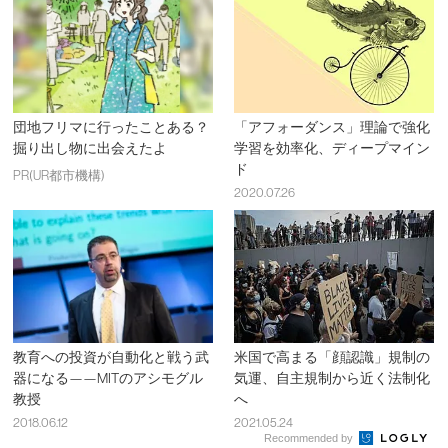
団地フリマに行ったことある？
「アフォーダンス」理論で強化
掘り出し物に出会えたよ
学習を効率化、ディープマイン
ド
PR(UR都市機構)
2020.07.26
教育への投資が自動化と戦う武
米国で高まる「顔認識」規制の
器になる——MITのアシモグル
気運、自主規制から近く法制化
教授
へ
2018.06.12
2021.05.24
Recommended by