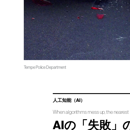
Tempe Police Department
人工知能（AI）
When algorithms mess up, the nearest
AIの「失敗」