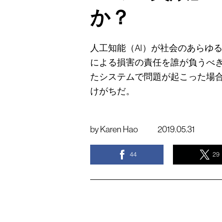
か？
人工知能（AI）が社会のあらゆ
による損害の責任を誰が負うべ
たシステムで問題が起こった場
けがちだ。
by
Karen Hao
2019.05.31
44
29