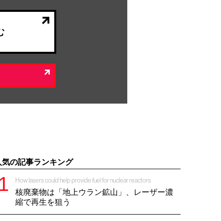
む
人気の記事ランキング
How lasers could help provide fuel for nuclear reactors
核廃棄物は「地上ウラン鉱山」、レーザー濃
縮で再生を狙う