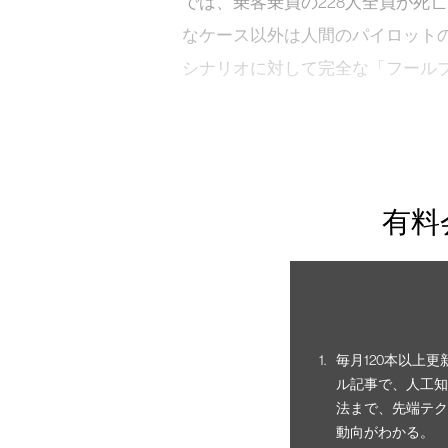
では、乗客乗員の228人全員が死
なケース以外は人間のパイロット
シナリオに対して完全な「フールプ
有料
毎月120本以上
ル記事で、人工知
法まで、先端テク
動向がわかる。