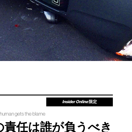
Insider Online
限定
 human gets the blame
の責任は誰が負うべき