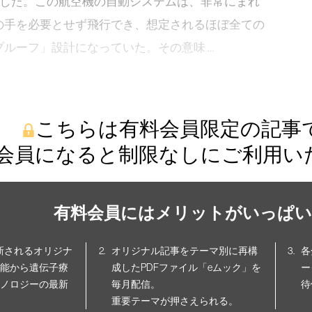
亡した。この航空機の自動システムは、非常にまれ
の手を必要とせず飛行でき、想定されるほぼ全ての
ルーフ」設計になっていた。その意味 …
こちらは有料会員限定の記事
会員になると制限なしにご利用い
有料会員にはメリットがいっぱい
更新されるオリジナ
オリジナル記事をテーマ別に再構
各
能から遺伝子療
成したPDFファイル「eムック」を
ー
ノロジーの最新
毎月配信。
待
重要テーマが押さえられる。