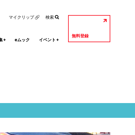
マイクリップ
検索
無料登録
集
+
eムック
イベント
+