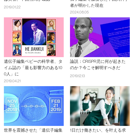
者が明かした現在
2019.01.22
2024.08.05
遺伝子編集ベビーの科学者、タ
論説：CRISPR児に何が起きた
イム誌の「最も影響力のある10
のか？今こそ解明すべきだ
0人」に
2019.12.13
2019.04.21
世界を震撼させた「遺伝子編集
1日だけ働きたい、を叶える求