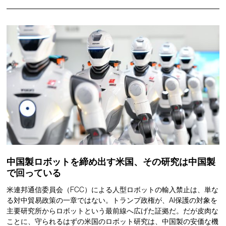
中国製ロボットを締め出す米国、その研究は中国製
で回っている
米連邦通信委員会（FCC）による人型ロボットの輸入禁止は、単な
る対中貿易政策の一章ではない。トランプ政権が、AI保護の対象を
主要研究所からロボットという最前線へ広げた証拠だ。だが皮肉な
ことに、守られるはずの米国のロボット研究は、中国製の安価な機