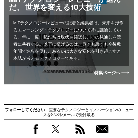
だ、 世界を変える10大技術
MITテクノロジーレビューの記者と編集者は、未来を形作
るエマージング・テクノロジーについて常に議論してい
る。年に一度、私たちは現状を確認し、その見通しを読
者に共有する。以下に挙げるのは、良くも悪くも今後数
年間で進歩を促し、あるいは大きな変化を引き起こすと
本誌が考えるテクノロジーである。
特集ページへ
フォローしてください
重要なテクノロジーとイノベーションのニュー
スをSNSやメールで受け取る
Facebook
Twitter
RSS
無料