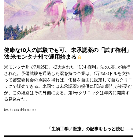
健康な10人の試験でも可、
未承認薬の「試す権利」
法
米モンタナ州で運用始まる
米モンタナ州で7月25日、拡大された「試す権利」法の規則が施行
された。予備試験を通過した薬を持つ企業は、1万2500ドルを支払
って審査委員会の承認を得れば、価格を自由に設定して自らクリニ
ックで販売できる。米国では未承認薬の提供にFDAの関与が必要だ
が、この経路はその外側にある。第1号クリニックは年内に開業す
る見込みだ。
by
Jessica Hamzelou
「生物工学／医療」の記事をもっと読む