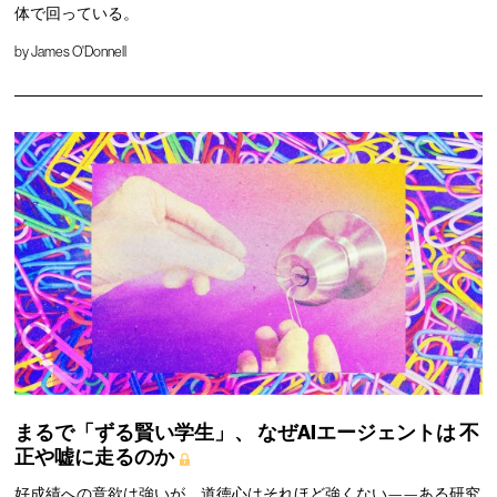
体で回っている。
by
James O'Donnell
まるで「ずる賢い学生」、
なぜAIエージェントは
不
正や嘘に走るのか
好成績への意欲は強いが、道徳心はそれほど強くない——ある研究