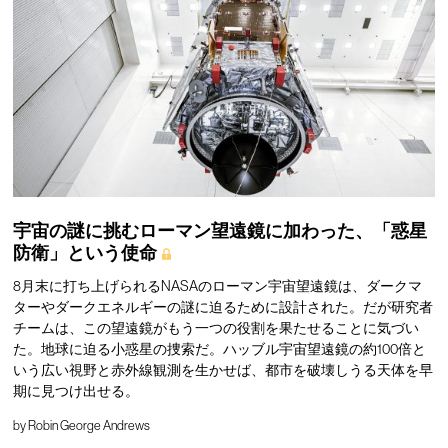
宇宙の謎に挑むローマン望遠鏡に加わった、「惑星
防衛」という使命
8月末に打ち上げられるNASAのローマン宇宙望遠鏡は、ダークマ
ターやダークエネルギーの謎に迫るために設計された。だが研究者
チームは、この望遠鏡がもう一つの役割を果たせることに気づい
た。地球に迫る小惑星の捜索だ。ハッブル宇宙望遠鏡の約100倍と
いう広い視野と赤外線観測を生かせば、都市を破壊しうる天体を早
期に見つけ出せる。
by
Robin George Andrews