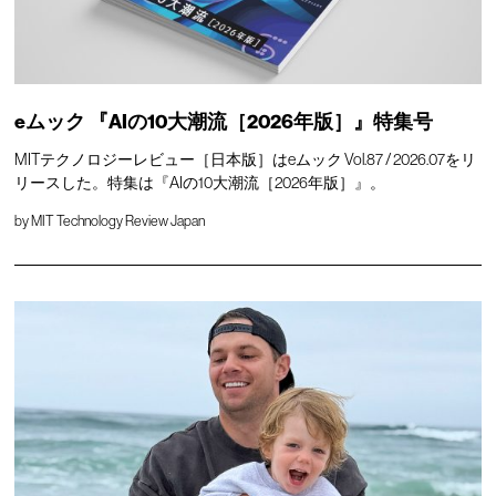
eムック 『AIの10大潮流［2026年版］』特集号
MITテクノロジーレビュー［日本版］はeムック Vol.87 / 2026.07をリ
リースした。特集は『AIの10大潮流［2026年版］』。
by
MIT Technology Review Japan