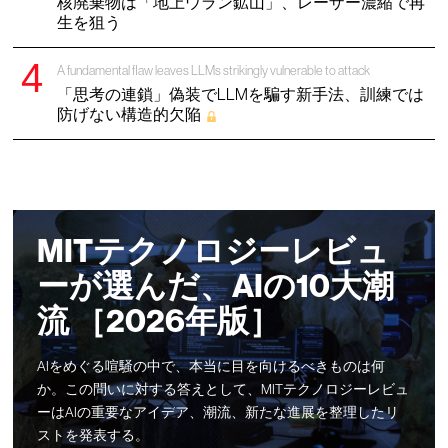
核廃棄物は「地上ウラン鉱山」、レーザー濃縮で再
生を狙う
A fundamental flaw leaves LLMs strikingly vulnerable to attack
「思考の連鎖」偽装でLLMを騙す新手法、訓練では
防げない構造的欠陥
MITテクノロジーレビュ
ーが選んだ、AIの10大潮
流 ［2026年版］
AIをめぐる喧騒の中で、本当に目を向けるべきものは何
か。この問いに対する答えとして、MITテクノロジーレビュ
ーはAIの重要なアイデア、潮流、新たな進展を整理したリ
ストを発表する。