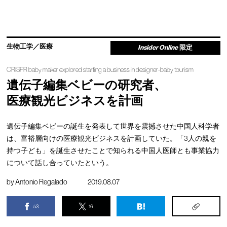
生物工学／医療
Insider Online
限定
CRISPR baby maker explored starting a business in designer-baby tourism
遺伝子編集ベビーの研究者、
医療観光ビジネスを計画
遺伝子編集ベビーの誕生を発表して世界を震撼させた中国人科学者
は、富裕層向けの医療観光ビジネスを計画していた。「3人の親を
持つ子ども」を誕生させたことで知られる中国人医師とも事業協力
について話し合っていたという。
by
Antonio Regalado
2019.08.07
53
16