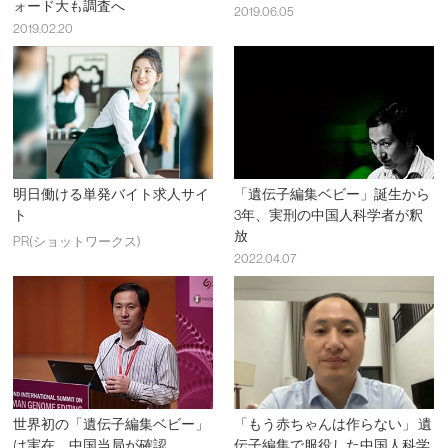
ォード大も調査へ
2019.06.05
2019.02.20
明日働ける単発バイト求人サイ
「遺伝子編集ベビー」誕生から
ト
3年、実刑の中国人科学者が釈
放
PR(ショットワークス)
2022.04.07
世界初の「遺伝子編集ベビー」
「もう赤ちゃんは作らない」 遺
は実在、中国当局が確認
伝子編集で服役した中国人科学