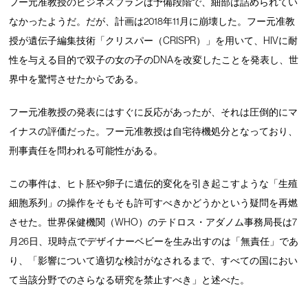
フー元准教授のビジネスプランは予備段階で、細部は詰められてい
なかったようだ。だが、計画は2018年11月に崩壊した。フー元准教
授が遺伝子編集技術「クリスパー（CRISPR）」を用いて、HIVに耐
性を与える目的で双子の女の子のDNAを改変したことを発表し、世
界中を驚愕させたからである。
フー元准教授の発表にはすぐに反応があったが、それは圧倒的にマ
イナスの評価だった。フー元准教授は自宅待機処分となっており、
刑事責任を問われる可能性がある。
この事件は、ヒト胚や卵子に遺伝的変化を引き起こすような「生殖
細胞系列」の操作をそもそも許可すべきかどうかという疑問を再燃
させた。世界保健機関（WHO）のテドロス・アダノム事務局長は7
月26日、現時点でデザイナーベビーを生み出すのは「無責任」であ
り、「影響について適切な検討がなされるまで、すべての国におい
て当該分野でのさらなる研究を禁止すべき」と述べた。