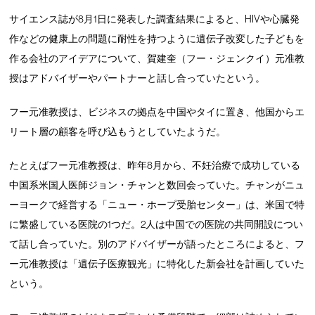
サイエンス誌が8月1日に発表した調査結果によると、HIVや心臓発
作などの健康上の問題に耐性を持つように遺伝子改変した子どもを
作る会社のアイデアについて、賀建奎（フー・ジェンクイ）元准教
授はアドバイザーやパートナーと話し合っていたという。
フー元准教授は、ビジネスの拠点を中国やタイに置き、他国からエ
リート層の顧客を呼び込もうとしていたようだ。
たとえばフー元准教授は、昨年8月から、不妊治療で成功している
中国系米国人医師ジョン・チャンと数回会っていた。チャンがニュ
ーヨークで経営する「ニュー・ホープ受胎センター」は、米国で特
に繁盛している医院の1つだ。2人は中国での医院の共同開設につい
て話し合っていた。別のアドバイザーが語ったところによると、フ
ー元准教授は「遺伝子医療観光」に特化した新会社を計画していた
という。