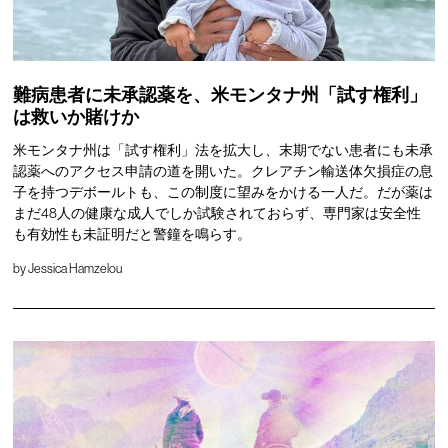
難病患者に未承認薬を、米モンタナ州「試す権利」
は救いか賭けか
米モンタナ州は「試す権利」法を拡大し、末期でない患者にも未承
認薬へのアクセス申請の道を開いた。クレアチン輸送体欠損症の息
子を持つデボールトも、この制度に望みをかける一人だ。だが薬は
まだ48人の健康な成人でしか試験されておらず、専門家は安全性
も有効性も未証明だと警鐘を鳴らす。
by
Jessica Hamzelou