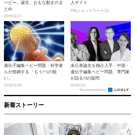
ベビー」誕生、おもな動きのま
人サイト
とめ
PR(ショットワークス)
2019.02.27
遺伝子編集ベビー問題：科学者
未公表論文を独占入手：中国・
らが指摘する 「もう1つの狙
遺伝子編集ベビー問題、専門家
い」
が語る13の疑問
2019.02.26
2019.12.13
Recommended by
新着ストーリー