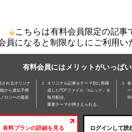
こちらは有料会員限定の記事
会員になると制限なしにご利用い
有料会員にはメリットがいっぱい
更新されるオリジナ
オリジナル記事をテーマ別に再構
各
能から遺伝子療
成したPDFファイル「eムック」を
ー
ノロジーの最新
毎月配信。
待
重要テーマが押さえられる。
有料プランの詳細を見る
ログインして読