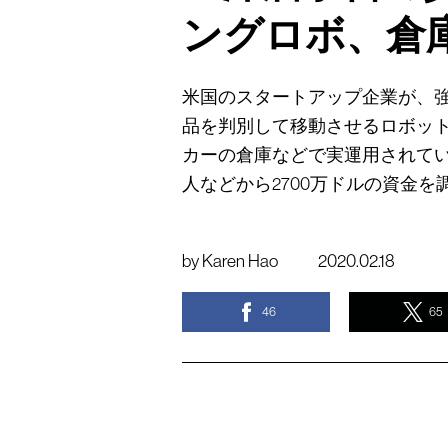
ングロボ、倉
米国のスタートアップ企業が、
品を判別して移動させるロボッ
カーの倉庫などで実運用されて
人などから2700万ドルの資金
by
Karen Hao
2020.02.18
46
65