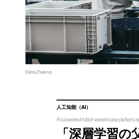
Elena Zhukova
人工知能（AI）
AI-powered robot warehouse pickers ar
「深層学習の父