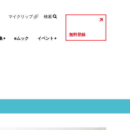
マイクリップ
検索
無料登録
集
+
eムック
イベント
+