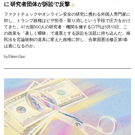
に
研究者団体が訴訟で反撃
ファクトチェックやオンライン安全の研究に携わる外国人専門家に
対し、トランプ政権はビザ拒否・取り消しという手段で圧力をかけ
てきた。47カ国500人の研究者・機関を擁するCITRは5月13日、こ
の政策を「著しく曖昧」で違憲とする訴訟を法廷に持ち込んだ。移
民法を言論統制の道具に変えた政権に対し、合衆国憲法修正第1条
は盾になるのか。
by
Eileen Guo