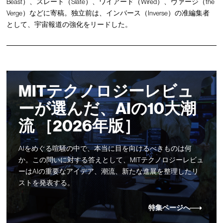
Beast）、スレート（Slate）、ワイアード（Wired）、ヴァージ（the
Verge）などに寄稿。独立前は、インバース（Inverse）の准編集者
として、宇宙報道の強化をリードした。
MITテクノロジーレビュ
ーが選んだ、AIの10大潮
流 ［2026年版］
AIをめぐる喧騒の中で、本当に目を向けるべきものは何
か。この問いに対する答えとして、MITテクノロジーレビュ
ーはAIの重要なアイデア、潮流、新たな進展を整理したリ
ストを発表する。
特集ページへ