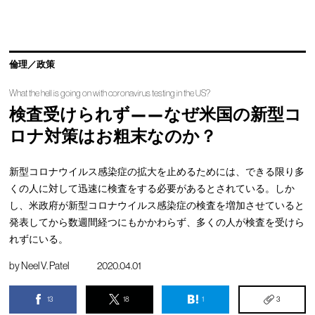
倫理／政策
What the hell is going on with coronavirus testing in the US?
検査受けられず——なぜ米国の新型コ
ロナ対策はお粗末なのか？
新型コロナウイルス感染症の拡大を止めるためには、できる限り多
くの人に対して迅速に検査をする必要があるとされている。しか
し、米政府が新型コロナウイルス感染症の検査を増加させていると
発表してから数週間経つにもかかわらず、多くの人が検査を受けら
れずにいる。
by
Neel V. Patel
2020.04.01
13
18
1
3