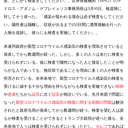
査、とにかく検査をしてください」。世界保健機関（WHO）のテ
ドロス・アダノム・ゲブレイェソス事務局長は3月16日、報道陣に
対してそう述べた。「感染が疑われる場合は必ず検査をしてくださ
い。陽性者は隔離し、症状が出るまでの2日間に濃厚接触を行った
人物を追跡し、彼らにも検査を実施してください」。
米連邦政府が新型コロナウイルス感染症の検査を増加させていると
発表してから数週間が経った。しかし、多くの人々は未だに検査を
受けられずにいる。仮に検査で陽性になった人と接近したことが明
らかな人であっても、無症状であることを理由に多くの人が検査を
拒否されている。全米各地で、新型コロナウイルス感染症の検査を
受けるに値する十分な理由を持ちながらも検査を実施できない
医師
や
患者
たちから
証言
に次ぐ
証言
が相次いでいる。先月米国で問題に
なった
新型コロナウイルス感染症の検査に関する初期の問題
は解決
されたと政府当局が発表してから数週間が経つ。検査を望む人は誰
もが検査を受けることができるとトランプ大統領が述べた後も、全
米各地で人々は検査を受けられずにいる（ただし、
セレブ
であれば