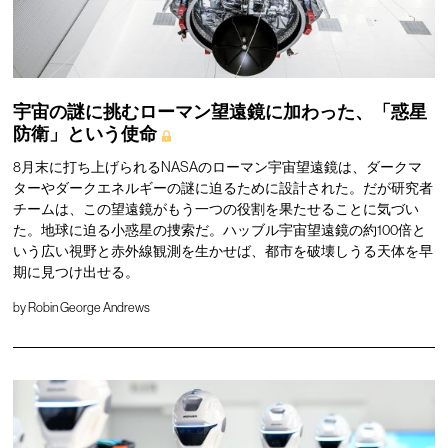
宇宙の謎に挑むローマン望遠鏡に加わった、「惑星
防衛」という使命
8月末に打ち上げられるNASAのローマン宇宙望遠鏡は、ダークマ
ターやダークエネルギーの謎に迫るために設計された。だが研究者
チームは、この望遠鏡がもう一つの役割を果たせることに気づい
た。地球に迫る小惑星の捜索だ。ハッブル宇宙望遠鏡の約100倍と
いう広い視野と赤外線観測を生かせば、都市を破壊しうる天体を早
期に見つけ出せる。
by
Robin George Andrews