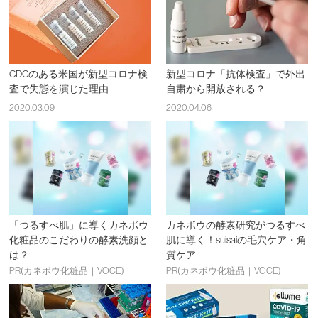
CDCのある米国が新型コロナ検
新型コロナ「抗体検査」で外出
査で失態を演じた理由
自粛から開放される？
2020.03.09
2020.04.06
「つるすべ肌」に導くカネボウ
カネボウの酵素研究がつるすべ
化粧品のこだわりの酵素洗顔と
肌に導く！suisaiの毛穴ケア・角
は？
質ケア
PR(カネボウ化粧品｜VOCE)
PR(カネボウ化粧品｜VOCE)