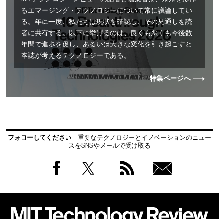
るエマージング・テクノロジーについて常に議論してい
る。年に一度、私たちは現状を確認し、その見通しを読
者に共有する。以下に挙げるのは、良くも悪くも今後数
年間で進歩を促し、あるいは大きな変化を引き起こすと
本誌が考えるテクノロジーである。
特集ページへ
フォローしてください
重要なテクノロジーとイノベーションのニュー
スをSNSやメールで受け取る
Facebook
Twitter
RSS
無料
会員
登録