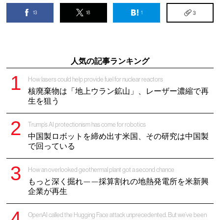
13
18
1
3
人気の記事ランキング
How lasers could help provide fuel for nuclear reactors
核廃棄物は「地上ウラン鉱山」、レーザー濃縮で再
生を狙う
Trump’s AI protectionism has come for robotics
中国製ロボットを締め出す米国、その研究は中国製
で回っている
How an overlooked geothermal plant got a second chance
もっと深く掘れ——採算割れの地熱発電所を米新興
企業が再生
OpenAI called the Hugging Face attack unprecedented. But we’ve been