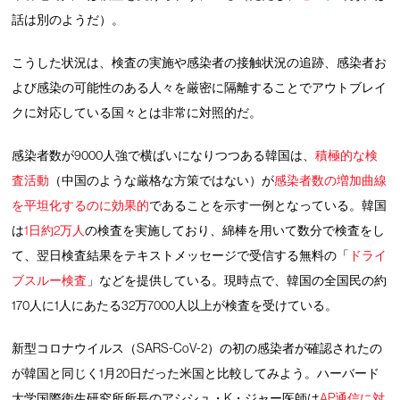
話は別のようだ）。
こうした状況は、検査の実施や感染者の接触状況の追跡、感染者お
よび感染の可能性のある人々を厳密に隔離することでアウトブレイ
クに対応している国々とは非常に対照的だ。
感染者数が9000人強で横ばいになりつつある韓国は、
積極的な検
査活動
（中国のような厳格な方策ではない）が
感染者数の増加曲線
を平坦化するのに効果的
であることを示す一例となっている。韓国
は
1日約2万人
の検査を実施しており、綿棒を用いて数分で検査をし
て、翌日検査結果をテキストメッセージで受信する無料の「
ドライ
ブスルー検査
」などを提供している。現時点で、韓国の全国民の約
170人に1人にあたる32万7000人以上が検査を受けている。
新型コロナウイルス（SARS-CoV-2）の初の感染者が確認されたの
が韓国と同じく1月20日だった米国と比較してみよう。ハーバード
大学国際衛生研究所所長のアシシュ・K・ジャー医師は
AP通信に対