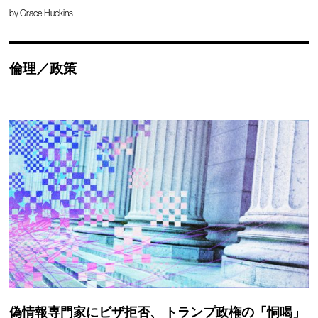
by
Grace Huckins
倫理／政策
偽情報専門家にビザ拒否、
トランプ政権の「恫喝」