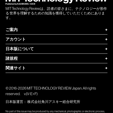
MIT Technology Reviewは、読者の皆さまに、テクノロジーが形作
る 世界を理解するための知識を獲得していただくためにありま
す。
ご案内
+
アカウント
+
日本版について
+
諸規程
+
関連サイト
+
© 2016-2026 MIT TECHNOLOGY REVIEW Japan. All rights
reserved.
v.(V-E+F)
日本版運営：
株式会社角川アスキー総合研究所
No part of this issue may be produced by any mechanical, photographic or electronic process,