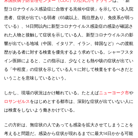
米国疾病予防管理センター（CDC）の公式ガイドライン
は、「新
型コロナウイルス感染症に合致する兆候や症状」を示している入院
患者、症状が出ている弱者（65歳以上、既往歴あり、免疫系が弱っ
ている）、14日間以内に新型コロナウイルス感染症の感染が確認さ
れた人物と接触して症状を示している人、新型コロナウイルスの影
響が出ている地域（中国、イタリア、イラン、韓国など）への渡航
歴がある者に対する検査を優先するよう求めている。シャーフスタ
イン医師によると、この指示は、少なくとも熱や咳の症状が出てい
る「中程度」の症状を示している人々に対して検査をするべきだと
いうことを意味しているという。
しかし、現場の状況はかけ離れている。たとえば
ニューヨーク市
や
ロサンゼルス
をはじめとする都市は、深刻な症状が出ていない人に
は検査をしないよう働きかけている。
この方針は、無症状の人であっても感染を拡大させてしまうことを
考えると問題だ。感染から症状が現れるまでに最大14日かかる可能