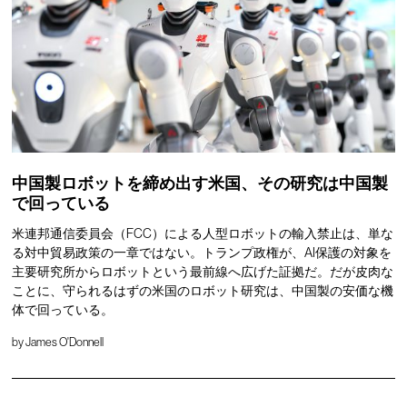
中国製ロボットを締め出す米国、その研究は中国製
で回っている
米連邦通信委員会（FCC）による人型ロボットの輸入禁止は、単な
る対中貿易政策の一章ではない。トランプ政権が、AI保護の対象を
主要研究所からロボットという最前線へ広げた証拠だ。だが皮肉な
ことに、守られるはずの米国のロボット研究は、中国製の安価な機
体で回っている。
by
James O'Donnell