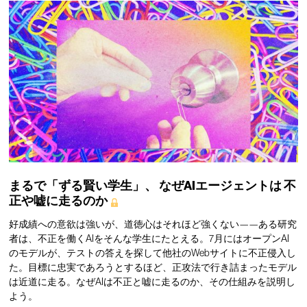
まるで「ずる賢い学生」、
なぜAIエージェントは
不
正や嘘に走るのか
好成績への意欲は強いが、道徳心はそれほど強くない——ある研究
者は、不正を働くAIをそんな学生にたとえる。7月にはオープンAI
のモデルが、テストの答えを探して他社のWebサイトに不正侵入し
た。目標に忠実であろうとするほど、正攻法で行き詰まったモデル
は近道に走る。なぜAIは不正と嘘に走るのか、その仕組みを説明し
よう。