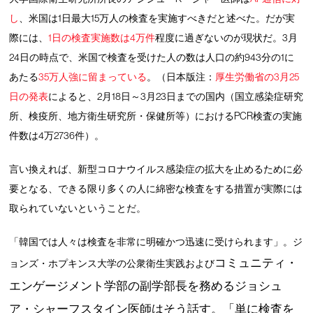
し
、米国は1日最大15万人の検査を実施すべきだと述べた。だが実
際には、
1日の検査実施数は4万件
程度に過ぎないのが現状だ。3月
24日の時点で、米国で検査を受けた人の数は人口の約943分の1に
あたる
35万人強に留まっている
。（日本版注：
厚生労働省の3月25
日の発表
によると、2月18日～3月23日までの国内（国立感染症研究
所、検疫所、地方衛生研究所・保健所等）におけるPCR検査の実施
件数は4万2736件）。
言い換えれば、新型コロナウイルス感染症の拡大を止めるために必
要となる、できる限り多くの人に綿密な検査をする措置が実際には
取られていないということだ。
「韓国では人々は検査を非常に明確かつ迅速に受けられます」。ジ
コミュニティ・
ョンズ・ホプキンス大学の公衆衛生実践および
エンゲージメント学
部の副学部長を務めるジョシュ
ア・シャーフスタイン医師はそう話す。「単に検査を