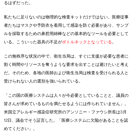
るはずだった。
私たちに足りないのは物理的な検査キットだけではない。医療従事
者たちはマスクや予防衣を着用して感染を防ぐ必要があり、サンプ
ルを採取するための鼻腔用綿棒などの基本的なツールを必要として
いる。こういった器具の不足が
ボトルネックとなっている
。
この無秩序な状況の中で、衛生当局は、すぐに支援が必要な患者に
割く時間やリソースを奪うような要求を出すことは避けたいと考え
だ。そのため、各地の医師および衛生当局は検査を受けられる人と
受けられない人の選別を強いられている。
「この国の医療システムは人々が今必要としていることと、議員の
皆さんが求めているものを満たせるようには作られていません」。
米国立アレルギー感染症研究所のアンソニー・ファウシ所長は3月
12日、議会でそう証言した。「医療システムに欠陥があることを認
めてください」。