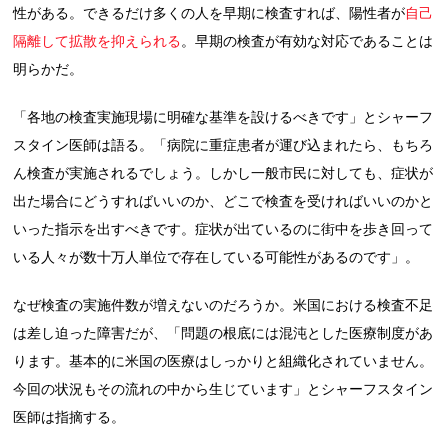
性がある。できるだけ多くの人を早期に検査すれば、陽性者が
自己
隔離して拡散を抑えられる
。早期の検査が有効な対応であることは
明らかだ。
「各地の検査実施現場に明確な基準を設けるべきです」とシャーフ
スタイン医師は語る。「病院に重症患者が運び込まれたら、もちろ
ん検査が実施されるでしょう。しかし一般市民に対しても、症状が
出た場合にどうすればいいのか、どこで検査を受ければいいのかと
いった指示を出すべきです。症状が出ているのに街中を歩き回って
いる人々が数十万人単位で存在している可能性があるのです」。
なぜ検査の実施件数が増えないのだろうか。米国における検査不足
は差し迫った障害だが、「問題の根底には混沌とした医療制度があ
ります。基本的に米国の医療はしっかりと組織化されていません。
今回の状況もその流れの中から生じています」とシャーフスタイン
医師は指摘する。