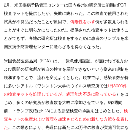
2月、米国疾病予防管理センターは国内各州の研究所に初期のPCR
検査キットを提供したが、失敗に終わった。この検査で使用された
試薬が不良品だったことが原因で、
偽陽性を示す
例が多数見られる
ことがすぐに明らかになったのだ。提供された検査キットは使うこ
とができず、各地の研究所は検査をするために患者のサンプルを米
国疾病予防管理センターに送らざるを得なくなった。
米国食品医薬品局（FDA）は、「緊急使用認証」が無ければ地方お
よび民間の研究所が独自の検査を展開できないという従来の規制を
緩和することで、流れを変えようとした。現在では、感染者数が特
に多いシアトル（ワシントン大学のウイルス研究所では
1日3000件
の検査キットを処理しているが、処理能力不足に陥っている
）をは
じめ、多くの研究所が検査数を大幅に増加させている。約2週間
前、トランプ政権はFDAによる新型検査の承認をはじめとした、
検
査キットの生産および管理を加速させるための新たな方策を発表し
た
。この動きにより、先週には新たに50万件の検査が実施可能にな