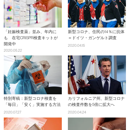
「妊娠検査薬」並み、年内に
新型コロナ、住民の14％に抗体
も 在宅CRISPR検査キットが
＝ドイツ・ガンゲルト調査
開発中
2020.04.15
2020.05.22
特別寄稿：新型コロナ検査を
カリフォルニア州、新型コロナ
「毎日」「安く」実施する方法
の検査件数を5倍に拡大へ
2020.07.27
2020.04.24