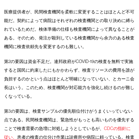
医療提供者が、民間検査機関を柔軟に変更することはほとんど不可
能だ。契約によって病院はそれぞれの検査機関との取り決めに縛ら
れているためだ。検体準備の仕様も検査機関によって異なることが
ある。そのため、発注が殺到している検査機関から余力のある検査
機関に検査依頼先を変更するのも難しい。
第2の要因は資金不足だ。連邦政府がCOVID-19の検査を無料で実施
すると国民に約束したにもかかわらず、検査リソースの費用を誰が
負担するのかという点はほとんど明確になっていない、とカーニ会
長はいう。このため、検査機関が対応能力を強化し続けるのが難し
くなっている。
第3の要因は、検査サンプルの優先順位付けがうまくいっていない
点である。民間検査機関は、緊急性がもっとも高いものを優先する
ことで検査需要の急増に対処しようとしているが、
CDCの指針に
従い、
患者の検査の仕分け作業は診療所や病院に頼っている。検査