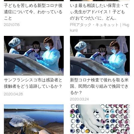
子どもを苦しめる新型コロナ後
いま最も相談したい保育士・て
遺症について今、わかっている
ぃ先生がアドバイス！ 子ども
こと
の“おてつだい”に、どん...
2021.07.15
PR(アタック・キュキュット｜Hug
kum)
サンフランシスコ市は感染者と
新型コロナ検査で後れを取る米
接触者をどう追跡しているか？
国、民間の取り組みで挽回でき
るか？
2020.04.28
2020.03.24