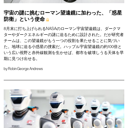
宇宙の謎に挑むローマン望遠鏡に加わった、「惑星
防衛」という使命
8月末に打ち上げられるNASAのローマン宇宙望遠鏡は、ダークマ
ターやダークエネルギーの謎に迫るために設計された。だが研究者
チームは、この望遠鏡がもう一つの役割を果たせることに気づい
た。地球に迫る小惑星の捜索だ。ハッブル宇宙望遠鏡の約100倍と
いう広い視野と赤外線観測を生かせば、都市を破壊しうる天体を早
期に見つけ出せる。
by
Robin George Andrews