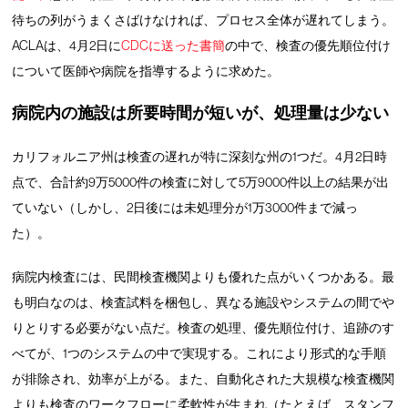
待ちの列がうまくさばけなければ、プロセス全体が遅れてしまう。
ACLAは、4月2日に
CDCに送った書簡
の中で、検査の優先順位付け
について医師や病院を指導するように求めた。
病院内の施設は所要時間が短いが、処理量は少ない
カリフォルニア州は検査の遅れが特に深刻な州の1つだ。4月2日時
点で、合計約9万5000件の検査に対して5万9000件以上の結果が出
ていない（しかし、2日後には未処理分が1万3000件まで減っ
た）。
病院内検査には、民間検査機関よりも優れた点がいくつかある。最
も明白なのは、検査試料を梱包し、異なる施設やシステムの間でや
りとりする必要がない点だ。検査の処理、優先順位付け、追跡のす
べてが、1つのシステムの中で実現する。これにより形式的な手順
が排除され、効率が上がる。また、自動化された大規模な検査機関
よりも検査のワークフローに柔軟性が生まれ（たとえば、スタンフ