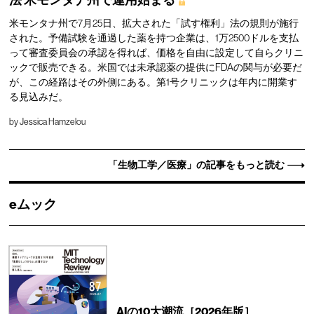
法
米モンタナ州で運用始まる
米モンタナ州で7月25日、拡大された「試す権利」法の規則が施行
された。予備試験を通過した薬を持つ企業は、1万2500ドルを支払
って審査委員会の承認を得れば、価格を自由に設定して自らクリニ
ックで販売できる。米国では未承認薬の提供にFDAの関与が必要だ
が、この経路はその外側にある。第1号クリニックは年内に開業す
る見込みだ。
by
Jessica Hamzelou
「生物工学／医療」の記事をもっと読む
eムック
AIの10大潮流［2026年版］