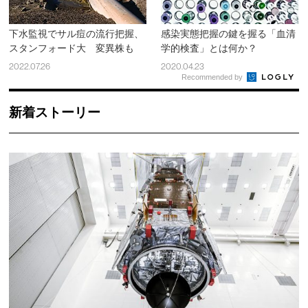
下水監視でサル痘の流行把握、
感染実態把握の鍵を握る「血清
スタンフォード大 変異株も
学的検査」とは何か？
2022.07.26
2020.04.23
Recommended by
新着ストーリー