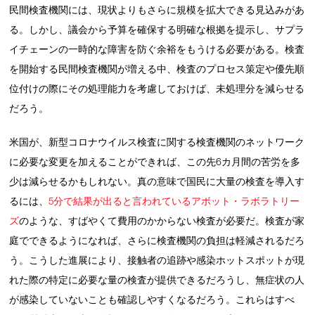
民間検査機関には、現状よりもさらに規模を拡大できる見込みがあ
る。しかし、議会から予算を確保する明確な根拠を提示し、サプラ
イチェーンの一時的な障害を防ぐ余裕をもうける必要がある。検査
を開始する民間検査機関が増える中、検査のプロセス策定や優先順
位付けの際にその処理能力を考慮しておけば、未処理分を減らせる
だろう。
米国が、新型コロナウイルス検査に関する検査機関のネットワーク
に必要な変更を加えることができれば、この先6カ月間の苦労を多
少は減らせるかもしれない。真の意味で国民に大量の検査を導入す
るには、
5分で結果が出ると言われているアボット・ラボラトリー
ズ
のような、すばやくて費用のかからない検査が必要だ。検査が家
庭でできるようになれば、さらに検査機関の負担は軽減されるだろ
う。こうした進展により、接触者の追跡や感染ホットスポットが現
れた際の特定に必要な量の検査が提供できるだろうし、無症状の人
が感染していないことも確認しやすくなるだろう。これらはすべ