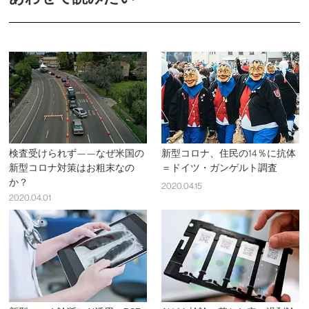
検査受けられず——なぜ米国の
新型コロナ、住民の14％に抗体
新型コロナ対策はお粗末なの
＝ドイツ・ガンゲルト調査
か？
2020.04.15
2020.04.01