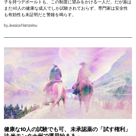
子を持つデボールトも、この制度に望みをかける一人だ。だが薬は
まだ48人の健康な成人でしか試験されておらず、専門家は安全性
も有効性も未証明だと警鐘を鳴らす。
by
Jessica Hamzelou
健康な10人の試験でも可、
未承認薬の「試す権利」