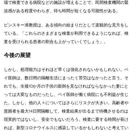
場で検査できる病院などの施設が増えることで、民間検査機関の緊
迫感がある程度やわらぎ、待ち時間が短くなる可能性がある。
ピンスキー准教授は、ある傾向の始まりだとして楽観的な見方をし
ている。「これらのさまざまな検査が利用できるようになれば、検
査を受けられる患者の割合も上がっていくでしょう」。
今後の展望
しかし、処理能力はそれほど早くは強化されないかもしれない。ベ
イ医師は、数日間の隔離生活にまったく苦労はなかったと言う。そ
れでも、生後10か月の子供の面倒を見なければならなかった妻にと
っては大変なものだったし、ベイ医師が働く病院にも不利益が生じ
た。しかし、他の人々についてはさらにリスクが大きい。高齢者や
貧困者を最大14日間隔離して、検査結果が出るまで待機させるのは
現実的ではないし、安全でもないだろう。検査に要する時間が長け
れば、新型コロナウイルスに感染しているかもしれないと考えてい