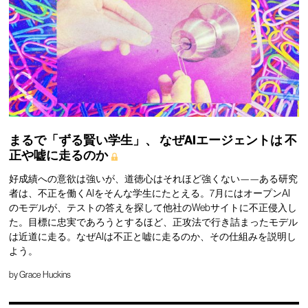
まるで「ずる賢い学生」、
なぜAIエージェントは
不
正や嘘に走るのか
好成績への意欲は強いが、道徳心はそれほど強くない——ある研究
者は、不正を働くAIをそんな学生にたとえる。7月にはオープンAI
のモデルが、テストの答えを探して他社のWebサイトに不正侵入し
た。目標に忠実であろうとするほど、正攻法で行き詰まったモデル
は近道に走る。なぜAIは不正と嘘に走るのか、その仕組みを説明し
よう。
by
Grace Huckins