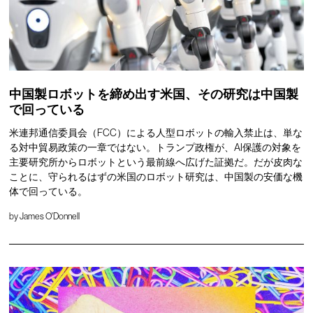
中国製ロボットを締め出す米国、その研究は中国製
で回っている
米連邦通信委員会（FCC）による人型ロボットの輸入禁止は、単な
る対中貿易政策の一章ではない。トランプ政権が、AI保護の対象を
主要研究所からロボットという最前線へ広げた証拠だ。だが皮肉な
ことに、守られるはずの米国のロボット研究は、中国製の安価な機
体で回っている。
by
James O'Donnell