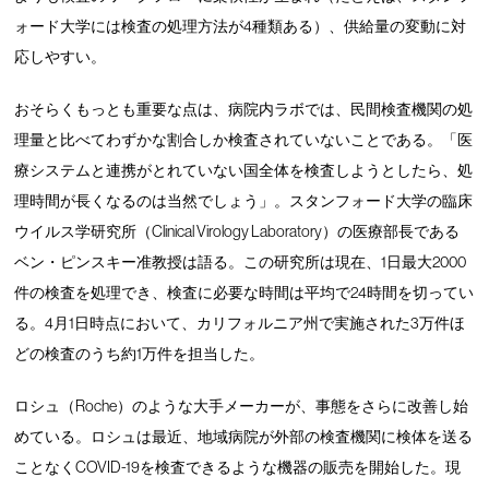
ォード大学には検査の処理方法が4種類ある）、供給量の変動に対
応しやすい。
おそらくもっとも重要な点は、病院内ラボでは、民間検査機関の処
理量と比べてわずかな割合しか検査されていないことである。「医
療システムと連携がとれていない国全体を検査しようとしたら、処
理時間が長くなるのは当然でしょう」。スタンフォード大学の臨床
ウイルス学研究所（Clinical Virology Laboratory）の医療部長である
ベン・ピンスキー准教授は語る。この研究所は現在、1日最大2000
件の検査を処理でき、検査に必要な時間は平均で24時間を切ってい
る。4月1日時点において、カリフォルニア州で実施された3万件ほ
どの検査のうち約1万件を担当した。
ロシュ（Roche）のような大手メーカーが、事態をさらに改善し始
めている。ロシュは最近、地域病院が外部の検査機関に検体を送る
ことなくCOVID-19を検査できるような機器の販売を開始した。現