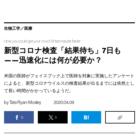
生物工学／医療
How you could get your covid-19 test results faster
新型コロナ検査「結果待ち」7日も
——迅速化には何が必要か？
米国の医師がフェイスブック上で医師を対象に実施したアンケート
によると、新型コロナウイルスの検査結果が出るまでには依然とし
て長い時間がかかっているようだ。
by
Tate Ryan-Mosley
2020.04.09
12
9