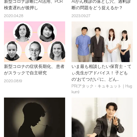
新型コロナ診断にAI活用、PCR
AIがん検診の落とし穴、過剰診
検査遅れが後押し
断の問題をどう捉えるか？
2020.04.28
2023.09.27
新型コロナの症状長期化、 患者
いま最も相談したい保育士・て
がスラックで自主研究
ぃ先生がアドバイス！ 子ども
の“おてつだい”に、どん...
2020.08.19
PR(アタック・キュキュット｜Hug
kum)