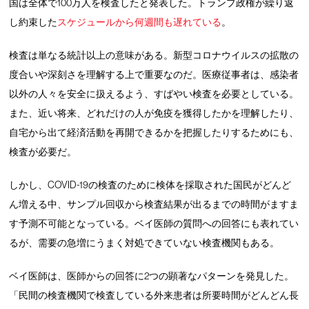
国は全体で100万人を検査したと発表した。トランプ政権が繰り返
し約束した
スケジュールから何週間も遅れている
。
検査は単なる統計以上の意味がある。新型コロナウイルスの拡散の
度合いや深刻さを理解する上で重要なのだ。医療従事者は、感染者
以外の人々を安全に扱えるよう、すばやい検査を必要としている。
また、近い将来、どれだけの人が免疫を獲得したかを理解したり、
自宅から出て経済活動を再開できるかを把握したりするためにも、
検査が必要だ。
しかし、COVID-19の検査のために検体を採取された国民がどんど
ん増える中、サンプル回収から検査結果が出るまでの時間がますま
す予測不可能となっている。ベイ医師の質問への回答にも表れてい
るが、需要の急増にうまく対処できていない検査機関もある。
ベイ医師は、医師からの回答に2つの顕著なパターンを発見した。
「民間の検査機関で検査している外来患者は所要時間がどんどん長