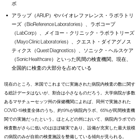
ボ
アラップ（ARUP）やバイオレファレンス・ラボラトリ
ーズ（BioReference Laboratories）、ラボコープ
（LabCorp）、メイヨー・クリニック・ラボラトリーズ
（Mayo Clinic Laboratories）、クエスト・ダイアグノス
ティクス（Quest Diagnostics）、ソニック・ヘルスケア
（Sonic Healthcare）といった民間の検査機関。現在、
全国的に検査の大部分を占めている
現在のところ、米国でこれまでに実施された病院内検査の数に関す
る総計データはないが、割合は小さなものだろう。大学病院が多数
あるマサチューセッツ州の保健機関によれば、同州で実施された
COVID-19検査全体のうち、約19%が病院内ラボ、65%が民間検査機
関での実施だったという。ほとんどの州において、病院内ラボでの
検査数がさらに低いのはほぼ確実であり、設備が充実した最大規模
の病院のみが自前の検査施設を整備している傾向が見られる。