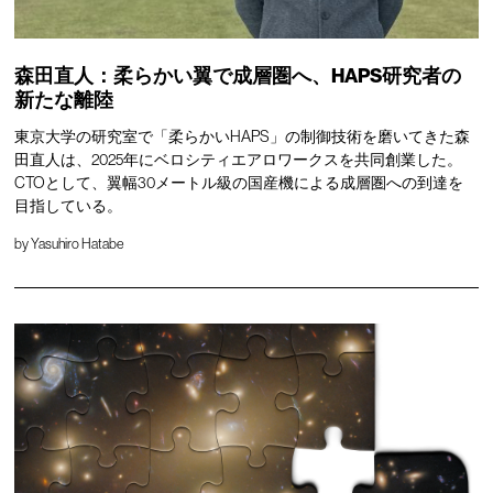
森田直人：柔らかい翼で成層圏へ、HAPS研究者の
新たな離陸
東京大学の研究室で「柔らかいHAPS」の制御技術を磨いてきた森
田直人は、2025年にベロシティエアロワークスを共同創業した。
CTOとして、翼幅30メートル級の国産機による成層圏への到達を
目指している。
by
Yasuhiro Hatabe