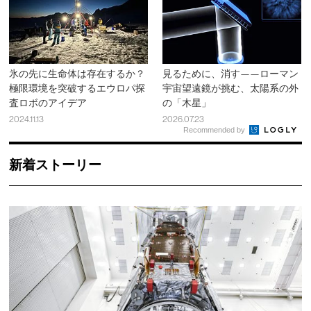
氷の先に生命体は存在するか？
見るために、消す——ローマン
極限環境を突破するエウロパ探
宇宙望遠鏡が挑む、太陽系の外
査ロボのアイデア
の「木星」
2024.11.13
2026.07.23
Recommended by
新着ストーリー