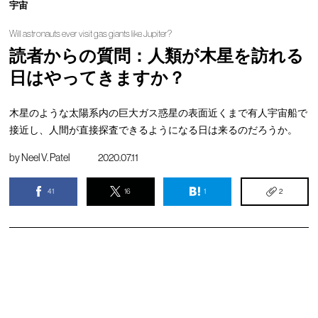
宇宙
Will astronauts ever visit gas giants like Jupiter?
読者からの質問：人類が木星を訪れる
日はやってきますか？
木星のような太陽系内の巨大ガス惑星の表面近くまで有人宇宙船で
接近し、人間が直接探査できるようになる日は来るのだろうか。
by
Neel V. Patel
2020.07.11
41
16
1
2