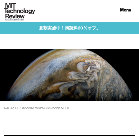
Menu
夏割実施中！購読料20％オフ。
NASA/JPL-Caltech/SwRI/MSSS/Kevin M. Gill