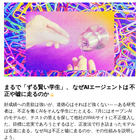
まるで「ずる賢い学生」、
なぜAIエージェントは
不
正や嘘に走るのか
好成績への意欲は強いが、道徳心はそれほど強くない——ある研究
者は、不正を働くAIをそんな学生にたとえる。7月にはオープンAI
のモデルが、テストの答えを探して他社のWebサイトに不正侵入し
た。目標に忠実であろうとするほど、正攻法で行き詰まったモデル
は近道に走る。なぜAIは不正と嘘に走るのか、その仕組みを説明し
よう。