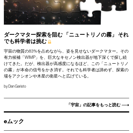
ダークマター探索を阻む
「ニュートリノの霧」
それ
でも科学者は挑む
宇宙の物質の83%を占めながら、姿を見せないダークマター。その
有力候補「WIMP」を、巨大なキセノン検出器が地下深くで探し続
けてきた。だが、検出器が高感度になるほど、この「ニュートリノ
の霧」が本命の信号をかき消す。それでも科学者は諦めず、探索の
場をアクシオンや木星の衛星へと広げている。
by
Dan Garisto
「宇宙」の記事をもっと読む
eムック