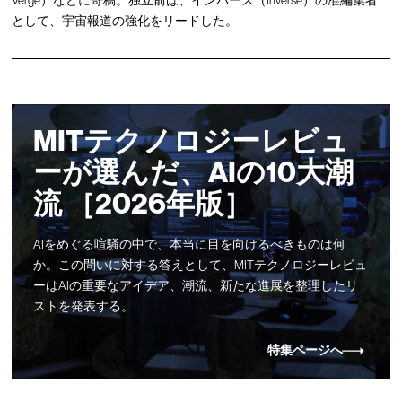
Verge）などに寄稿。独立前は、インバース（Inverse）の准編集者
として、宇宙報道の強化をリードした。
MITテクノロジーレビュ
ーが選んだ、AIの10大潮
流 ［2026年版］
AIをめぐる喧騒の中で、本当に目を向けるべきものは何
か。この問いに対する答えとして、MITテクノロジーレビュ
ーはAIの重要なアイデア、潮流、新たな進展を整理したリ
ストを発表する。
特集ページへ