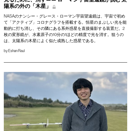
陽系の外の「木星」
NASAのナンシー・グレース・ローマン宇宙望遠鏡は、宇宙で初め
て「アクティブ」コロナグラフを搭載する。恒星のまぶしい光を能
動的に打ち消し、その隣にある系外惑星を直接撮影する装置だ。2
枚の変形鏡が、水素原子の10分の1ほどの精度で光を消す。狙うの
は、太陽系の木星によく似た成熟した惑星である。
by
Eshan Raul