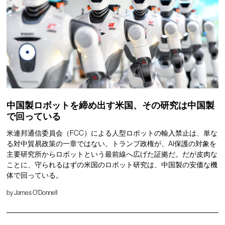
中国製ロボットを締め出す米国、その研究は中国製
で回っている
米連邦通信委員会（FCC）による人型ロボットの輸入禁止は、単な
る対中貿易政策の一章ではない。トランプ政権が、AI保護の対象を
主要研究所からロボットという最前線へ広げた証拠だ。だが皮肉な
ことに、守られるはずの米国のロボット研究は、中国製の安価な機
体で回っている。
by
James O'Donnell