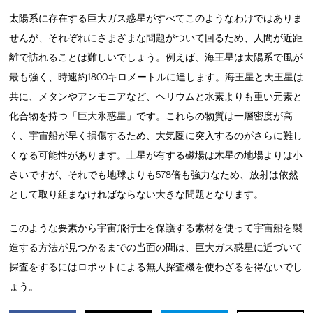
太陽系に存在する巨大ガス惑星がすべてこのようなわけではありま
せんが、それぞれにさまざまな問題がついて回るため、人間が近距
離で訪れることは難しいでしょう。例えば、海王星は太陽系で風が
最も強く、時速約1800キロメートルに達します。海王星と天王星は
共に、メタンやアンモニアなど、ヘリウムと水素よりも重い元素と
化合物を持つ「巨大氷惑星」です。これらの物質は一層密度が高
く、宇宙船が早く損傷するため、大気圏に突入するのがさらに難し
くなる可能性があります。土星が有する磁場は木星の地場よりは小
さいですが、それでも地球よりも578倍も強力なため、放射は依然
として取り組まなければならない大きな問題となります。
このような要素から宇宙飛行士を保護する素材を使って宇宙船を製
造する方法が見つかるまでの当面の間は、巨大ガス惑星に近づいて
探査をするにはロボットによる無人探査機を使わざるを得ないでし
ょう。