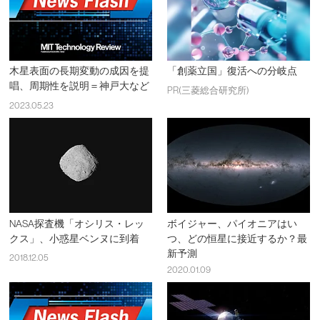
木星表面の長期変動の成因を提
「創薬立国」復活への分岐点
唱、周期性を説明＝神戸大など
PR(三菱総合研究所)
2023.05.23
NASA探査機「オシリス・レッ
ボイジャー、パイオニアはい
クス」、小惑星ベンヌに到着
つ、どの恒星に接近するか？最
新予測
2018.12.05
2020.01.09