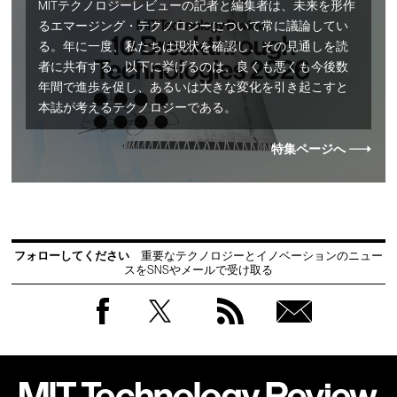
MITテクノロジーレビューの記者と編集者は、未来を形作
るエマージング・テクノロジーについて常に議論してい
る。年に一度、私たちは現状を確認し、その見通しを読
者に共有する。以下に挙げるのは、良くも悪くも今後数
年間で進歩を促し、あるいは大きな変化を引き起こすと
本誌が考えるテクノロジーである。
特集ページへ
フォローしてください
重要なテクノロジーとイノベーションのニュー
スをSNSやメールで受け取る
Facebook
Twitter
RSS
無料
会員
登録