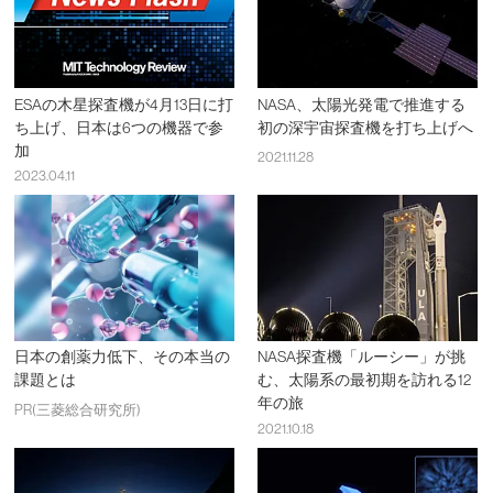
ESAの木星探査機が4月13日に打
NASA、太陽光発電で推進する
ち上げ、日本は6つの機器で参
初の深宇宙探査機を打ち上げへ
加
2021.11.28
2023.04.11
日本の創薬力低下、その本当の
NASA探査機「ルーシー」が挑
課題とは
む、太陽系の最初期を訪れる12
年の旅
PR(三菱総合研究所)
2021.10.18