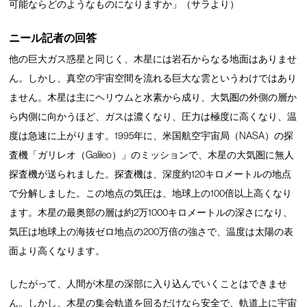
可能ならどのようなものになりますか」（サラより）
ニール記者の回答
他の巨大ガス惑星と同じく、木星には岩石からなる地面はありませ
ん。しかし、真空の宇宙空間を流れる巨大な雲というわけではあり
ません。木星は主にヘリウムと水素から成り、大気圏の外側の層か
ら内側に向かうほど、ガスは濃くなり、圧力は極度に高くなり、温
度は急速に上がります。1995年に、米国航空宇宙局（NASA）の探
査機「ガリレオ（Galileo）」のミッションで、木星の大気圏に無人
探査機が送られました。探査機は、深度約120キロメートルの地点
で分解しました。この地点の気圧は、地球上の100倍以上高くなり
ます。木星の最奥部の層は約2万1000キロメートルの深さになり、
気圧は地球上の海抜ゼロ地点の200万倍の強さで、温度は太陽の表
面より高くなります。
したがって、人間が木星の深部に入り込んでいくことはできませ
ん。しかし、木星の集会軌道を回るだけなら安全で、軌道上に宇宙