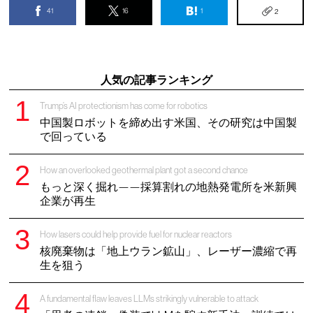
41
16
1
2
人気の記事ランキング
Trump’s AI protectionism has come for robotics
中国製ロボットを締め出す米国、その研究は中国製
で回っている
How an overlooked geothermal plant got a second chance
もっと深く掘れ——採算割れの地熱発電所を米新興
企業が再生
How lasers could help provide fuel for nuclear reactors
核廃棄物は「地上ウラン鉱山」、レーザー濃縮で再
生を狙う
A fundamental flaw leaves LLMs strikingly vulnerable to attack