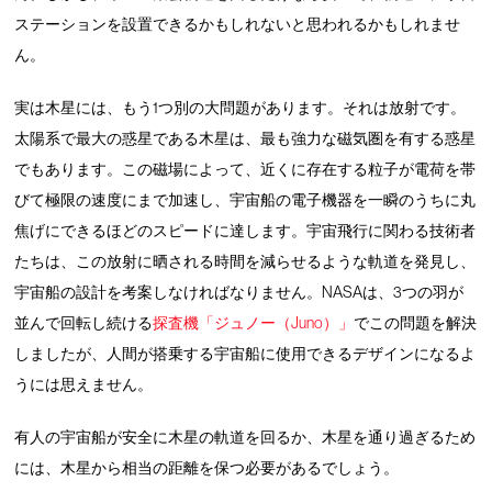
ステーションを設置できるかもしれないと思われるかもしれませ
ん。
実は木星には、もう1つ別の大問題があります。それは放射です。
太陽系で最大の惑星である木星は、最も強力な磁気圏を有する惑星
でもあります。この磁場によって、近くに存在する粒子が電荷を帯
びて極限の速度にまで加速し、宇宙船の電子機器を一瞬のうちに丸
焦げにできるほどのスピードに達します。宇宙飛行に関わる技術者
たちは、この放射に晒される時間を減らせるような軌道を発見し、
宇宙船の設計を考案しなければなりません。NASAは、3つの羽が
並んで回転し続ける
探査機「ジュノー（Juno）」
でこの問題を解決
しましたが、人間が搭乗する宇宙船に使用できるデザインになるよ
うには思えません。
有人の宇宙船が安全に木星の軌道を回るか、木星を通り過ぎるため
には、木星から相当の距離を保つ必要があるでしょう。