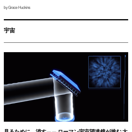
by
Grace Huckins
宇宙
見るために、消す——
ローマン宇宙望遠鏡が挑む
太