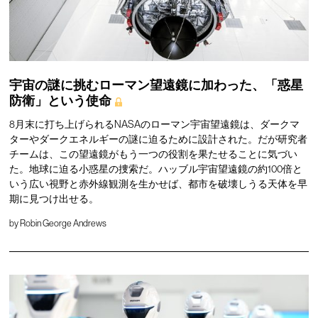
宇宙の謎に挑むローマン望遠鏡に加わった、「惑星
防衛」という使命
8月末に打ち上げられるNASAのローマン宇宙望遠鏡は、ダークマ
ターやダークエネルギーの謎に迫るために設計された。だが研究者
チームは、この望遠鏡がもう一つの役割を果たせることに気づい
た。地球に迫る小惑星の捜索だ。ハッブル宇宙望遠鏡の約100倍と
いう広い視野と赤外線観測を生かせば、都市を破壊しうる天体を早
期に見つけ出せる。
by
Robin George Andrews