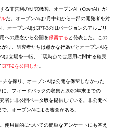
する非営利の研究機関、オープンAI（OpenAI）が
デル
だ。オープンAIは7月中旬から一部の開発者を対
月、オープンAIはGPT-3の旧バージョンのアルゴリ
悪用への懸念から公開を
保留する
と発表した。この
がり、研究者たちは愚かな行為だとオープンAIを
ンAIは立場を一転、「現時点では悪用に関する確実
て
GPT-2を公開した
。
プローチを採り、オープンAIは公開を保留しなかった
に、フィードバックの収集と2020年末までの
の研究者に非公開ベータ版を提供している。非公開ベ
で、オープンAIによる審査がある。
いた。使用目的についての簡単なアンケートにも答え