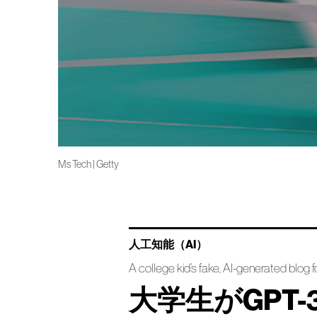
Ms Tech | Getty
人工知能（AI）
A college kid’s fake, AI-generated blog 
大学生がGPT