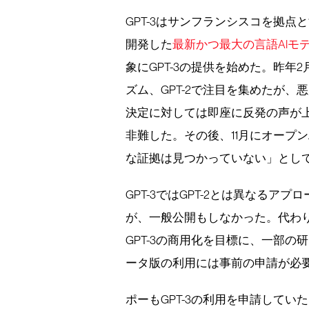
GPT-3はサンフランシスコを拠点と
開発した
最新かつ最大の言語AIモ
象にGPT-3の提供を始めた。昨年2
ズム、GPT-2で注目を集めたが、
決定に対しては即座に反発の声が上
非難した。その後、11月にオープ
な証拠は見つかっていない」とし
GPT-3ではGPT-2とは異なるア
が、一般公開もしなかった。代わり
GPT-3の商用化を目標に、一部
ータ版の利用には事前の申請が必要
ポーもGPT-3の利用を申請して