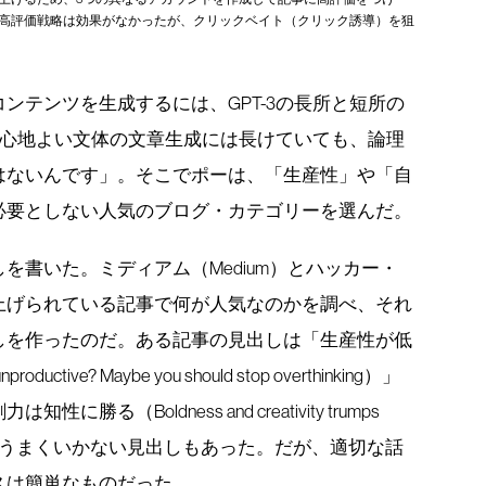
高評価戦略は効果がなかったが、クリックベイト（クリック誘導）を狙
ンテンツを生成するには、GPT-3の長所と短所の
は）心地よい文体の文章生成には長けていても、論理
はないんです」。そこでポーは、「生産性」や「自
必要としない人気のブログ・カテゴリーを選んだ。
を書いた。ミディアム（Medium）とハッカー・
上げられている記事で何が人気なのかを調べ、それ
しを作ったのだ。ある記事の見出しは「生産性が低
tive? Maybe you should stop overthinking）」
（Boldness and creativity trumps
は、あまりうまくいかない見出しもあった。だが、適切な話
スは簡単なものだった。