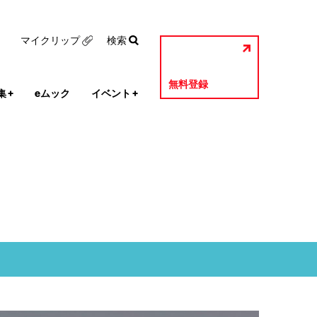
マイクリップ
検索
無料登録
集
+
eムック
イベント
+