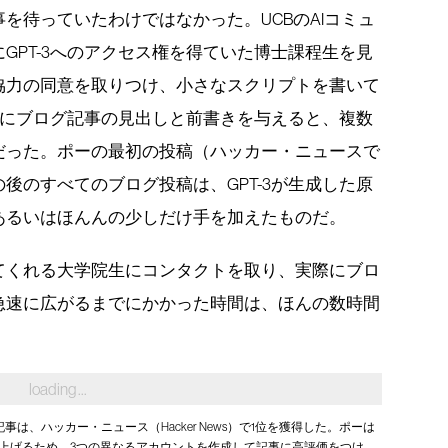
を待っていたわけではなかった。UCBのAIコミュ
GPT-3へのアクセス権を得ていた博士課程生を見
協力の同意を取りつけ、小さなスクリプトを書いて
-3にブログ記事の見出しと前書きを与えると、複数
だった。ポーの最初の投稿（ハッカー・ニュースで
後のすべてのブログ投稿は、GPT-3が生成した原
あるいはほんんの少しだけ手を加えたものだ。
てくれる大学院生にコンタクトを取り、実際にブロ
急速に広がるまでにかかった時間は、ほんの数時間
。
事は、ハッカー・ニュース（Hacker News）で1位を獲得した。ポーは
上げるため、3つの異なるアカウントを作成して記事に高評価をつけ