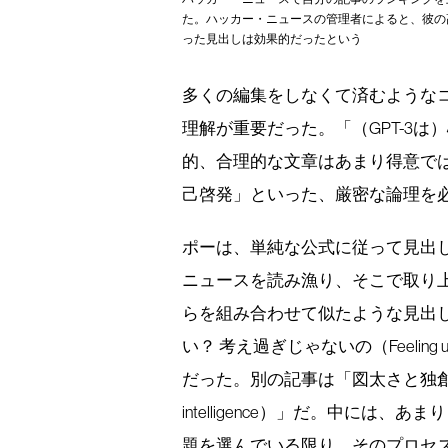
た。ハッカー・ニュースの管理者によると、彼の
った見出しは効果的だったという
多くの編集をしなくて済むようなコ
理解が重要だった。「（GPT-3
的、合理的な文章はあまり得意で
己啓発」といった、厳密な論理を
ポーは、単純な公式に従って見出し
ニュースを読み漁り、そこで取り
らを組み合わせて似たような見出
い？ 考え過ぎじゃないの（Feeling unproduc
だった。別の記事は「図太さと独創力は知性に勝る
intelligence）」だ。中に
題を選んでいる限り、そのプロセ