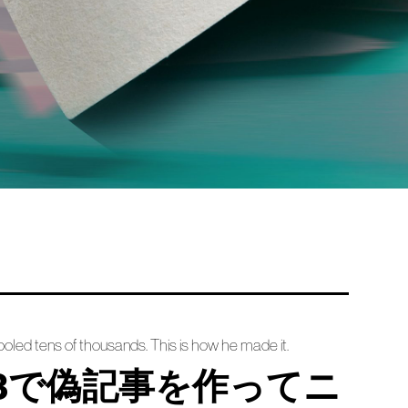
fooled tens of thousands. This is how he made it.
-3で偽記事を作ってニ