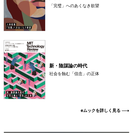
「完璧」へのあくなき欲望
新・陰謀論の時代
社会を蝕む「信念」の正体
eムックを詳しく見る