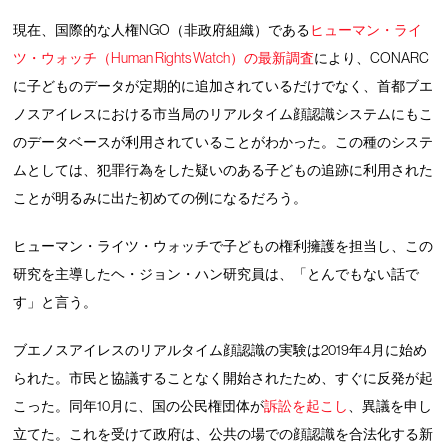
現在、国際的な人権NGO（非政府組織）である
ヒューマン・ライ
ツ・ウォッチ（Human Rights Watch）の最新調査
により、CONARC
に子どものデータが定期的に追加されているだけでなく、首都ブエ
ノスアイレスにおける市当局のリアルタイム顔認識システムにもこ
のデータベースが利用されていることがわかった。この種のシステ
ムとしては、犯罪行為をした疑いのある子どもの追跡に利用された
ことが明るみに出た初めての例になるだろう。
ヒューマン・ライツ・ウォッチで子どもの権利擁護を担当し、この
研究を主導したヘ・ジョン・ハン研究員は、「とんでもない話で
す」と言う。
ブエノスアイレスのリアルタイム顔認識の実験は2019年4月に始め
られた。市民と協議することなく開始されたため、すぐに反発が起
こった。同年10月に、国の公民権団体が
訴訟を起こし
、異議を申し
立てた。これを受けて政府は、公共の場での顔認識を合法化する新