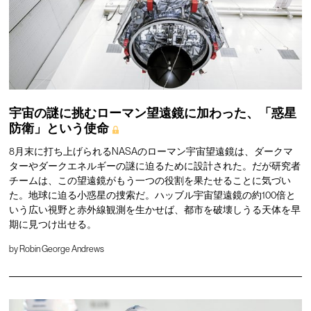
宇宙の謎に挑むローマン望遠鏡に加わった、「惑星
防衛」という使命
8月末に打ち上げられるNASAのローマン宇宙望遠鏡は、ダークマ
ターやダークエネルギーの謎に迫るために設計された。だが研究者
チームは、この望遠鏡がもう一つの役割を果たせることに気づい
た。地球に迫る小惑星の捜索だ。ハッブル宇宙望遠鏡の約100倍と
いう広い視野と赤外線観測を生かせば、都市を破壊しうる天体を早
期に見つけ出せる。
by
Robin George Andrews