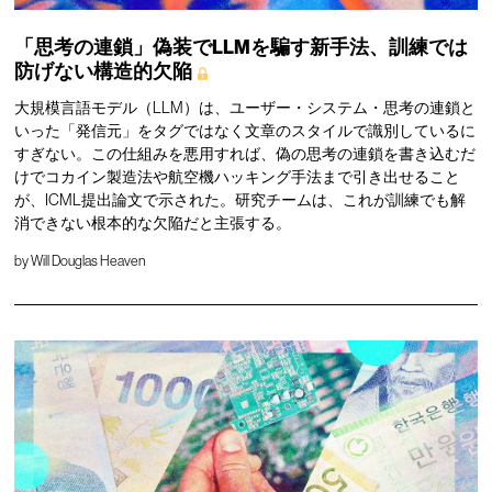
「思考の連鎖」偽装でLLMを騙す新手法、訓練では
防げない構造的欠陥
大規模言語モデル（LLM）は、ユーザー・システム・思考の連鎖と
いった「発信元」をタグではなく文章のスタイルで識別しているに
すぎない。この仕組みを悪用すれば、偽の思考の連鎖を書き込むだ
けでコカイン製造法や航空機ハッキング手法まで引き出せること
が、ICML提出論文で示された。研究チームは、これが訓練でも解
消できない根本的な欠陥だと主張する。
by
Will Douglas Heaven