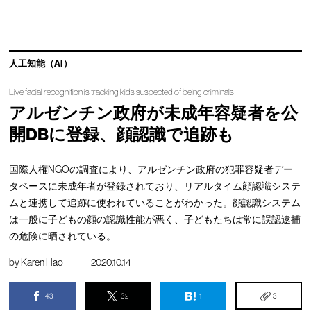
人工知能（AI）
Live facial recognition is tracking kids suspected of being criminals
アルゼンチン政府が未成年容疑者を公
開DBに登録、顔認識で追跡も
国際人権NGOの調査により、アルゼンチン政府の犯罪容疑者デー
タベースに未成年者が登録されており、リアルタイム顔認識システ
ムと連携して追跡に使われていることがわかった。顔認識システム
は一般に子どもの顔の認識性能が悪く、子どもたちは常に誤認逮捕
の危険に晒されている。
by
Karen Hao
2020.10.14
43
32
1
3