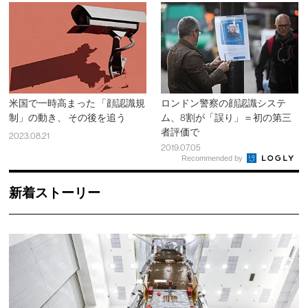
米国で一時高まった 「顔認識規
ロンドン警察の顔認識システ
制」の動き、 その後を追う
ム、8割が「誤り」＝初の第三
者評価で
2023.08.21
2019.07.05
Recommended by
新着ストーリー