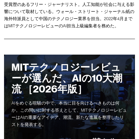
受賞歴のあるフリー・ジャーナリスト。人工知能が社会に与える影
響について取材している。ウォール・ストリート・ジャーナル紙の
海外特派員として中国のテクノロジー業界を担当。2022年4月まで
はMITテクノロジーレビューのAI担当上級編集者を務めた。
MITテクノロジーレビュ
ーが選んだ、AIの10大潮
流 ［2026年版］
AIをめぐる喧騒の中で、本当に目を向けるべきものは何
か。この問いに対する答えとして、MITテクノロジーレビュ
ーはAIの重要なアイデア、潮流、新たな進展を整理したリ
ストを発表する。