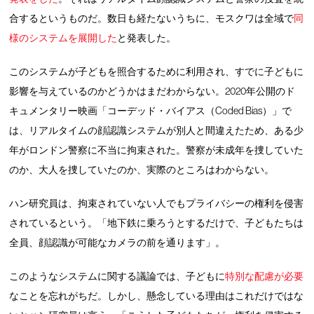
合するというものだ。数日も経たないうちに、モスクワは全域で
同
様のシステムを展開した
と発表した。
このシステムが子どもを照合するために利用され、すでに子どもに
影響を与えているのかどうかはまだわからない。2020年公開のド
キュメンタリー映画「コーデッド・バイアス（Coded Bias）」で
は、リアルタイムの顔認識システムが別人と間違えたため、ある少
年がロンドン警察に不当に拘束された。警察が未成年を捜していた
のか、大人を捜していたのか、実際のところはわからない。
ハン研究員は、拘束されていない人でもプライバシーの権利を侵害
されているという。「地下鉄に乗ろうとするだけで、子どもたちは
全員、顔認識が可能なカメラの前を通ります」。
このようなシステムに関する議論では、子どもに
特別な配慮が必要
なことを忘れがちだ。しかし、懸念している理由はこれだけではな