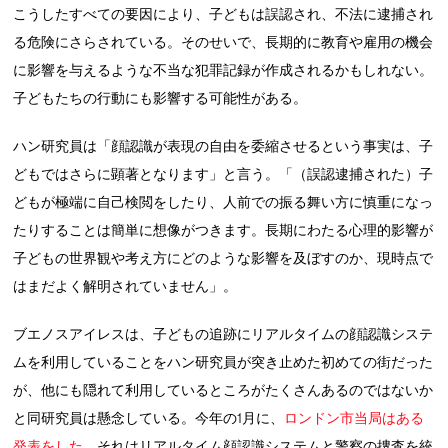
こうしたすべての要因により、子どもは誤認され、不法に逮捕され
る危険にさらされている。そのせいで、長期的に教育や雇用の機会
に影響を与えるような不当な犯罪記録が作成されるかもしれない。
子どもたちの行動にも影響する可能性がある。
ハン研究員は「顔認識が表現の自由を委縮させるという事実は、子
どもではさらに顕著となります」と言う。「（誤認逮捕された）子
どもが極端に自己検閲をしたり、人前での振る舞い方に慎重になっ
たりすることは簡単に想像がつきます。長期にわたる心理的影響が
子どもの世界観や考え方にどのような影響を及ぼすのか、現時点で
はまだよく解明されていません」。
ブエノスアイレスは、子どもの追跡にリアルタイムの顔認識システ
ムを利用していることをハン研究員が突き止めた初めての街だった
が、他にも隠れて利用しているところがたくさんあるのではないか
と同研究員は懸念している。今年の1月に、
ロンドン市当局はある
発表をした
。それはリアルタイム顔認識システムと警察の捜査を統