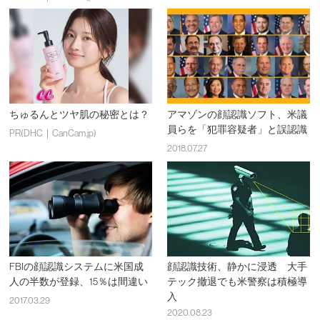
ちゅるんとツヤ肌の秘密とは？
アマゾンの顔認識ソフト、米議
員らを「犯罪容疑者」と誤認識
PR(DHC｜CanCam.jp)
2018.07.27
FBIの顔認識システムに米国成
顔認識技術、静かに浸透 大手
人の半数が登録、15％は間違い
テック撤退でも米警察は積極導
入
2017.03.29
2020.08.23