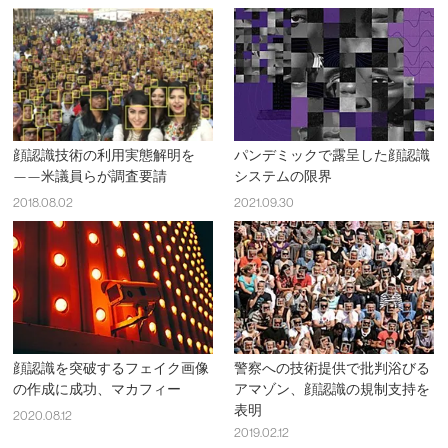
顔認識技術の利用実態解明を
パンデミックで露呈した顔認識
——米議員らが調査要請
システムの限界
2018.08.02
2021.09.30
顔認識を突破するフェイク画像
警察への技術提供で批判浴びる
の作成に成功、マカフィー
アマゾン、顔認識の規制支持を
表明
2020.08.12
2019.02.12