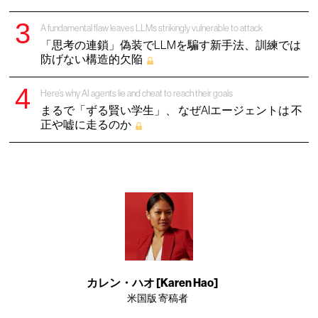
A fundamental flaw leaves LLMs strikingly vulnerable to attack
「思考の連鎖」偽装でLLMを騙す新手法、訓練では
防げない構造的欠陥
Here’s why AI agents lie and cheat to reach their goals
まるで「ずる賢い学生」、 なぜAIエージェントは 不
正や嘘に走るのか
カレン・ハオ [Karen Hao]
米国版 寄稿者