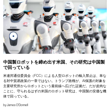
中国製ロボットを締め出す米国、その研究は中国製
で回っている
米連邦通信委員会（FCC）による人型ロボットの輸入禁止は、単な
る対中貿易政策の一章ではない。トランプ政権が、AI保護の対象を
主要研究所からロボットという最前線へ広げた証拠だ。だが皮肉な
ことに、守られるはずの米国のロボット研究は、中国製の安価な機
体で回っている。
by
James O'Donnell