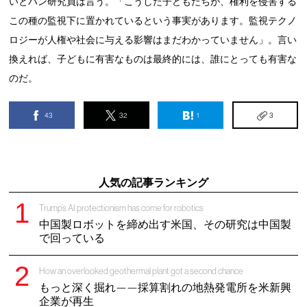
いとハン研究員は言う。「こうした子どもたちが、権利を侵害する
この種の監視下に置かれているという事実があります。監視テクノ
ロジーが人権や社会に与える影響はまだわかっていません」。言い
換えれば、子どもに有害なものは最終的には、誰にとっても有害な
のだ。
43
32
1
3
人気の記事ランキング
Trump’s AI protectionism has come for robotics
中国製ロボットを締め出す米国、その研究は中国製
で回っている
How an overlooked geothermal plant got a second chance
もっと深く掘れ——採算割れの地熱発電所を米新興
企業が再生