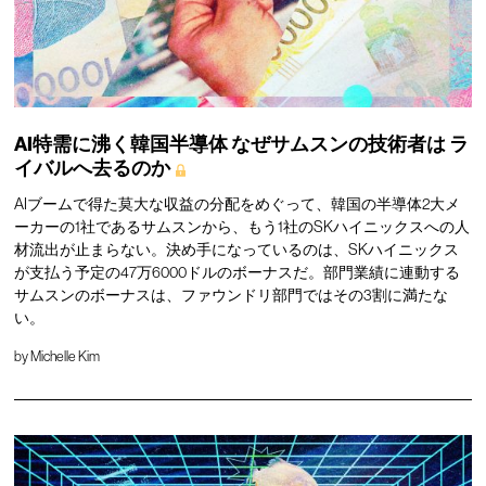
AI特需に沸く韓国半導体
なぜサムスンの技術者は
ラ
イバルへ去るのか
AIブームで得た莫大な収益の分配をめぐって、韓国の半導体2大メ
ーカーの1社であるサムスンから、もう1社のSKハイニックスへの人
材流出が止まらない。決め手になっているのは、SKハイニックス
が支払う予定の47万6000ドルのボーナスだ。部門業績に連動する
サムスンのボーナスは、ファウンドリ部門ではその3割に満たな
い。
by
Michelle Kim