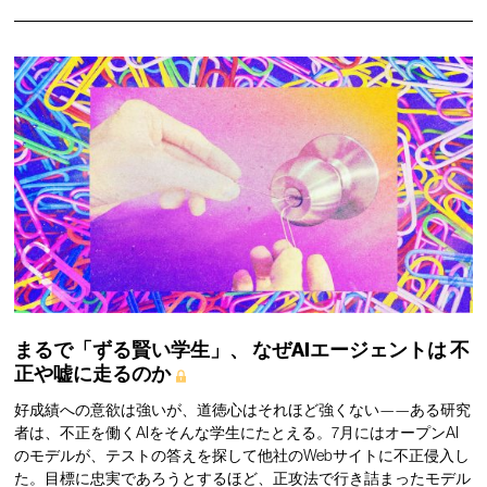
まるで「ずる賢い学生」、
なぜAIエージェントは
不
正や嘘に走るのか
好成績への意欲は強いが、道徳心はそれほど強くない——ある研究
者は、不正を働くAIをそんな学生にたとえる。7月にはオープンAI
のモデルが、テストの答えを探して他社のWebサイトに不正侵入し
た。目標に忠実であろうとするほど、正攻法で行き詰まったモデル