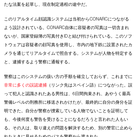
たな法案を起草し、現在制定過程の途中だ。
このリアルタイム顔認識システムは当初からCONARCにつながる
よう設計されている。CONARC自体に容疑者の写真は一切含まれ
ないが、国家登録簿の写真付きIDと結び付けられている。このソフ
トウェアは容疑者の顔写真を使用し、市内の地下鉄に設置されたカ
メラを通じてリアルタイムで照合する。システムが人物を特定する
と、逮捕するよう警察に通報する。
警察はこのシステムの扱い方の手順を確立しておらず、これまでに
非常に多くの
誤認
逮捕
（リンク先はスペイン語）につながった。誤
って犯人と認識されたある男性は、6日間拘束され、あやうく最高
警備レベルの刑務所に移送されかけたが、最終的に自分の身分を証
明できた。自分が警察が捜索している人物でないことを証明して
も、今後何度も警告を受けることになるだろうと言われた人もい
る。その人は、取り違えの問題を解決するため、別の警官に止めら
れたときに見せるためのパスを警察から渡された。