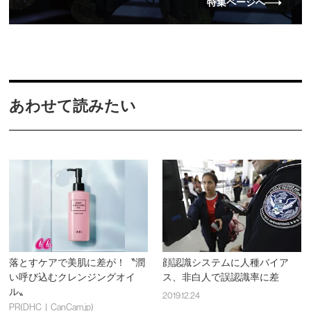
特集ページへ
あわせて読みたい
落とすケアで美肌に差が！〝潤
顔認識システムに人種バイア
い呼び込むクレンジングオイ
ス、非白人で誤認識率に差
ル〟
2019.12.24
PR(DHC｜CanCam.jp)