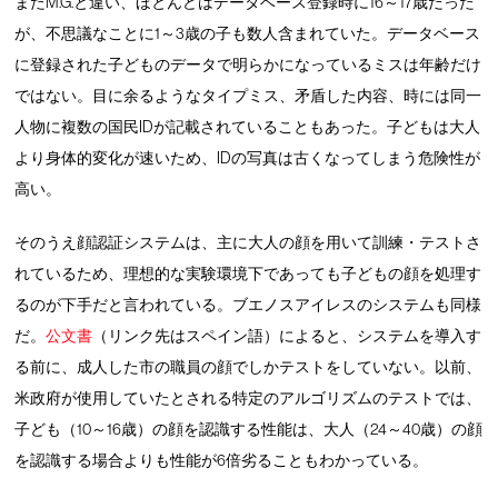
またM.G.と違い、ほとんどはデータベース登録時に16～17歳だった
が、不思議なことに1～3歳の子も数人含まれていた。データベース
に登録された子どものデータで明らかになっているミスは年齢だけ
ではない。目に余るようなタイプミス、矛盾した内容、時には同一
人物に複数の国民IDが記載されていることもあった。子どもは大人
より身体的変化が速いため、IDの写真は古くなってしまう危険性が
高い。
そのうえ顔認証システムは、主に大人の顔を用いて訓練・テストさ
れているため、理想的な実験環境下であっても子どもの顔を処理す
るのが下手だと言われている。ブエノスアイレスのシステムも同様
だ。
公文書
（リンク先はスペイン語）によると、システムを導入す
る前に、成人した市の職員の顔でしかテストをしていない。以前、
米政府が使用していたとされる特定のアルゴリズムのテストでは、
子ども（10～16歳）の顔を認識する性能は、大人（24～40歳）の顔
を認識する場合よりも性能が6倍劣ることもわかっている。