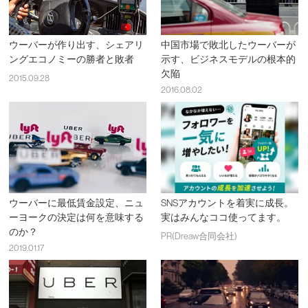
ウーバーが作り出す、シェアリ
中国市場で敗北したウーバーが
ングエコノミーの勝者と敗者
示す、ビジネスモデルの根本的
欠陥
2015.09.28
2016.08.02
ウーバーに最低賃金設定、ニュ
SNSアカウントを着実に成長。
ーヨークの決定は何を意味する
実はみんなココ使ってます。
のか？
PR(Dreaw合同会社)
2019.01.17