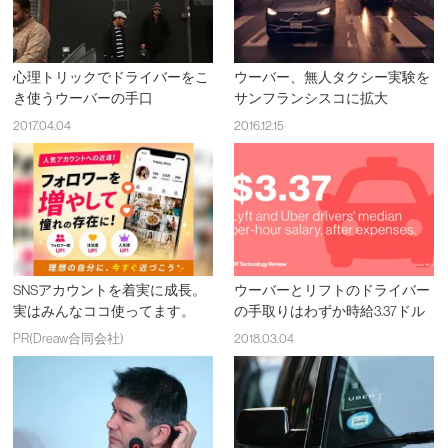
心理トリックでドライバーをこ
ウーバー、無人タクシー実験を
き使うウーバーの手口
サンフランシスコに拡大
2017.04.04
2016.12.15
SNSアカウントを着実に成長。
ウーバーとリフトのドライバー
実はみんなココ使ってます。
の手取りはわずか時給3.37ドル
PR(Dreaw合同会社)
2018.03.04