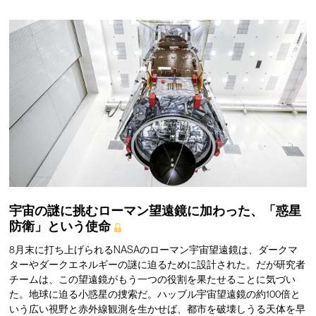
宇宙の謎に挑むローマン望遠鏡に加わった、「惑星
防衛」という使命
8月末に打ち上げられるNASAのローマン宇宙望遠鏡は、ダークマ
ターやダークエネルギーの謎に迫るために設計された。だが研究者
チームは、この望遠鏡がもう一つの役割を果たせることに気づい
た。地球に迫る小惑星の捜索だ。ハッブル宇宙望遠鏡の約100倍と
いう広い視野と赤外線観測を生かせば、都市を破壊しうる天体を早