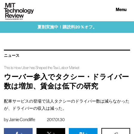
Menu
夏割実施中！購読料20％オフ。
ニュース
This Is How Uber has Shaped the Taxi Labor Market
ウーバー参入でタクシー・ドライバー
数は増加、賃金は低下の研究
配車サービスの登場で法人タクシーのドライバー数は減らなかった
が、ドライバーの収入は減った。
by
Jamie Condliffe
2017.01.30
7
3
2