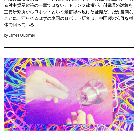
る対中貿易政策の一章ではない。トランプ政権が、AI保護の対象を
主要研究所からロボットという最前線へ広げた証拠だ。だが皮肉な
ことに、守られるはずの米国のロボット研究は、中国製の安価な機
体で回っている。
by
James O'Donnell