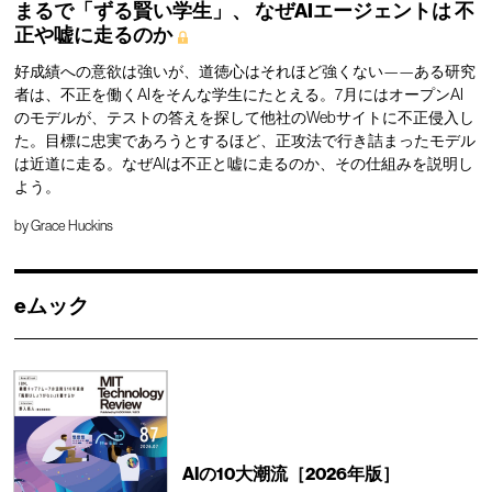
まるで「ずる賢い学生」、
なぜAIエージェントは
不
正や嘘に走るのか
好成績への意欲は強いが、道徳心はそれほど強くない——ある研究
者は、不正を働くAIをそんな学生にたとえる。7月にはオープンAI
のモデルが、テストの答えを探して他社のWebサイトに不正侵入し
た。目標に忠実であろうとするほど、正攻法で行き詰まったモデル
は近道に走る。なぜAIは不正と嘘に走るのか、その仕組みを説明し
よう。
by
Grace Huckins
eムック
AIの10大潮流［2026年版］