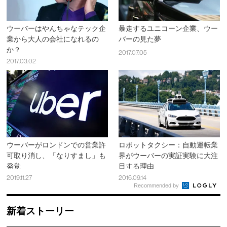
ウーバーはやんちゃなテック企
暴走するユニコーン企業、ウー
業から大人の会社になれるの
バーの見た夢
か？
2017.07.05
2017.03.02
ウーバーがロンドンでの営業許
ロボットタクシー：自動運転業
可取り消し、「なりすまし」も
界がウーバーの実証実験に大注
発覚
目する理由
2019.11.27
2016.09.14
Recommended by
新着ストーリー