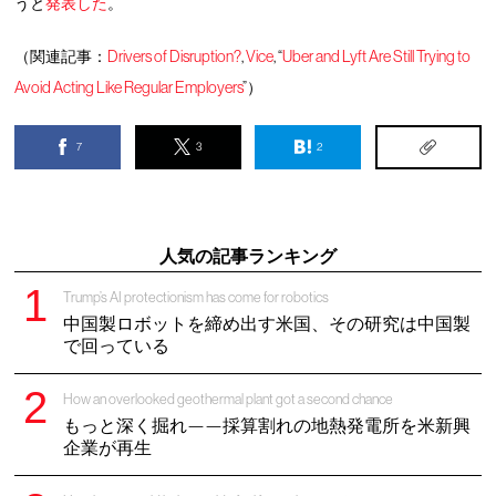
うと
発表した
。
（関連記事：
Drivers of Disruption?
,
Vice
, “
Uber and Lyft Are Still Trying to
Avoid Acting Like Regular Employers
”）
7
3
2
人気の記事ランキング
Trump’s AI protectionism has come for robotics
中国製ロボットを締め出す米国、その研究は中国製
で回っている
How an overlooked geothermal plant got a second chance
もっと深く掘れ——採算割れの地熱発電所を米新興
企業が再生