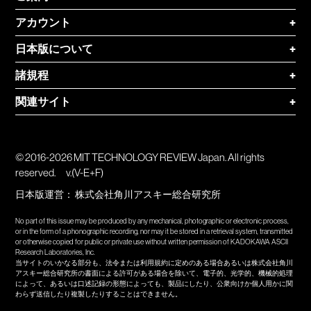
アカウント
+
日本版について
+
諸規程
+
関連サイト
+
© 2016-2026 MIT TECHNOLOGY REVIEW Japan. All rights
reserved.
v.(V-E+F)
日本版運営：
株式会社角川アスキー総合研究所
No part of this issue may be produced by any mechanical, photographic or electronic process,
or in the form of a phonographic recording, nor may it be stored in a retrieval system, transmitted
or otherwise copied for public or private use without written permission of KADOKAWA ASCII
Research Laboratories, Inc.
当サイトのいかなる部分も、法令または利用規約に定めのある場合あるいは株式会社角川
アスキー総合研究所の書面による許可がある場合を除いて、電子的、光学的、機械的処理
によって、あるいは口述記録の形態によっても、製品にしたり、公衆向けか個人用かに関
わらず送信したり複製したりすることはできません。