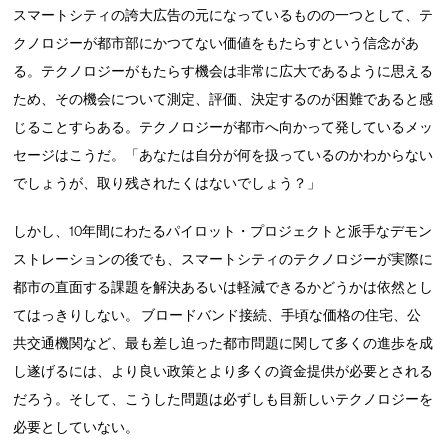
スマートシティの誇大広告の元になっているものの一つとして、テ
クノロジーが都市部にかつてない価値をもたらすという信念があ
る。テクノロジーがもたらす機会は非常に広大であるように思える
ため、その機会について測定、評価、決定するのが困難であると感
じることすらある。テクノロジーが都市へ向かって発しているメッ
セージはこうだ。「あなたは自分が何を扱っているのかわからない
でしょうが、取り残されたくはないでしょう？」
しかし、10年間にわたるパイロット・プロジェクトと派手なデモン
ストレーションの後でも、スマートシティのテクノロジーが実際に
都市の直面する課題を解決あるいは軽減できるかどうかは依然とし
てはっきりしない。 ブロードバンド接続、手頃な価格の住宅、公
共交通機関など、最も差し迫った都市問題に関して多くの進歩を成
し遂げるには、より良い政策とより多くの資金提供が必要とされる
だろう。そして、こうした問題は必ずしも目新しいテクノロジーを
必要としていない。