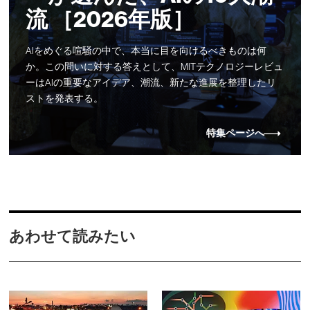
流 ［2026年版］
AIをめぐる喧騒の中で、本当に目を向けるべきものは何
か。この問いに対する答えとして、MITテクノロジーレビュ
ーはAIの重要なアイデア、潮流、新たな進展を整理したリ
ストを発表する。
特集ページへ
あわせて読みたい