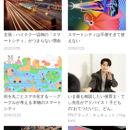
主張：ハイテク一辺倒の「スマ
スマートシティは不便すぎて使
ートシティ」がつまらない理由
えない
2022.07.15
2019.01.23
街を丸ごとスマホ化する——グ
いま最も相談したい保育士・て
ーグルが考える 本物のスマート
ぃ先生がアドバイス！ 子ども
シティ
の“おてつだい”に、どん...
2018.02.23
PR(アタック・キュキュット｜Hug
kum)