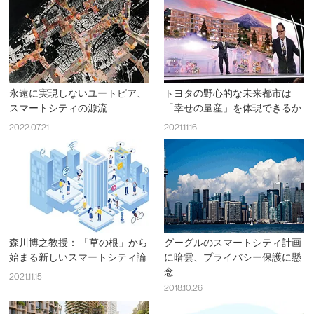
永遠に実現しないユートピア、
トヨタの野心的な未来都市は
スマートシティの源流
「幸せの量産」を体現できるか
2022.07.21
2021.11.16
森川博之教授： 「草の根」から
グーグルのスマートシティ計画
始まる新しいスマートシティ論
に暗雲、プライバシー保護に懸
念
2021.11.15
2018.10.26