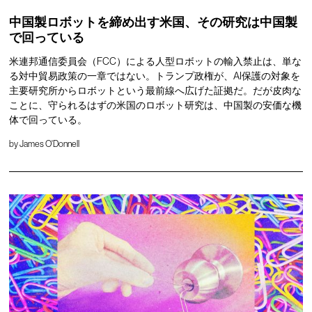
中国製ロボットを締め出す米国、その研究は中国製
で回っている
米連邦通信委員会（FCC）による人型ロボットの輸入禁止は、単な
る対中貿易政策の一章ではない。トランプ政権が、AI保護の対象を
主要研究所からロボットという最前線へ広げた証拠だ。だが皮肉な
ことに、守られるはずの米国のロボット研究は、中国製の安価な機
体で回っている。
by
James O'Donnell