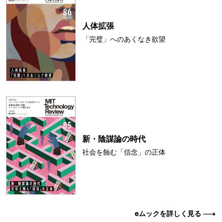
人体拡張
「完璧」へのあくなき欲望
新・陰謀論の時代
社会を蝕む「信念」の正体
eムックを詳しく見る