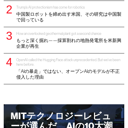
Trump’s AI protectionism has come for robotics
中国製ロボットを締め出す米国、その研究は中国製
で回っている
How an overlooked geothermal plant got a second chance
もっと深く掘れ——採算割れの地熱発電所を米新興
企業が再生
OpenAI called the Hugging Face attack unprecedented. But we’ve been
here before.
「AIの暴走」ではない、オープンAIのモデルが不正
侵入した理由
MITテクノロジーレビュ
ーが選んだ、AIの10大潮