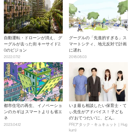
自動運転・ドローンが消え、 グ
グーグルの「先進的すぎる」ス
ーグルが去った街 キーサイド2.
マートシティ、地元反対で計画
0のビジョン
に遅れ
2022.07.12
2018.08.03
都市住宅の再生、 イノベーショ
いま最も相談したい保育士・て
ンのカギは スマートよりも省エ
ぃ先生がアドバイス！ 子ども
ネ
の“おてつだい”に、どん...
2023.04.12
PR(アタック・キュキュット｜Hug
kum)