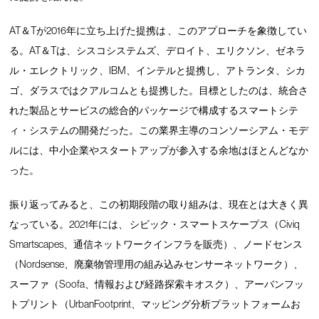
AT＆Tが2016年に立ち上げた提携は 、このアプローチを象徴してい
る。AT＆Tは、シスコシステムズ、デロイト、エリクソン、ゼネラ
ル・エレクトリック、IBM、インテルと提携し、アトランタ、シカ
ゴ、ダラスではクアルコムとも提携した。目標としたのは、統合さ
れた製品とサービスの総合的パッケージで構成するスマートシテ
ィ・システムの開発だった。この業界主導のコンソーシアム・モデ
ルには、中小企業やスタートアップが参入する余地はほとんどなか
った。
振り返ってみると、この初期段階の取り組みは、現在とは大きく異
なっている。2021年には、 シビック・スマートスケープス（Civiq
Smartscapes、通信ネットワークインフラを販売）、ノードセンス
（Nordsense、廃棄物管理用の組み込みセンサーネットワーク）、
スーファ（Soofa、情報および経路探索キオスク）、アーバンフッ
トプリント（UrbanFootprint、マッピング分析プラットフォームお