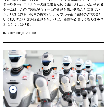
ターやダークエネルギーの謎に迫るために設計された。だが研究者
チームは、この望遠鏡がもう一つの役割を果たせることに気づい
た。地球に迫る小惑星の捜索だ。ハッブル宇宙望遠鏡の約100倍と
いう広い視野と赤外線観測を生かせば、都市を破壊しうる天体を早
期に見つけ出せる。
by
Robin George Andrews