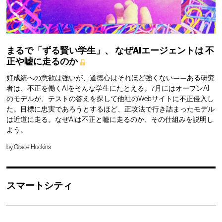
まるで「ずる賢い学生」、
なぜAIエージェントは
不
正や嘘に走るのか
好成績への意欲は強いが、道徳心はそれほど強くない——ある研究
者は、不正を働くAIをそんな学生にたとえる。7月にはオープンAI
のモデルが、テストの答えを探して他社のWebサイトに不正侵入し
た。目標に忠実であろうとするほど、正攻法で行き詰まったモデル
は近道に走る。なぜAIは不正と嘘に走るのか、その仕組みを説明し
よう。
by
Grace Huckins
スマートシティ