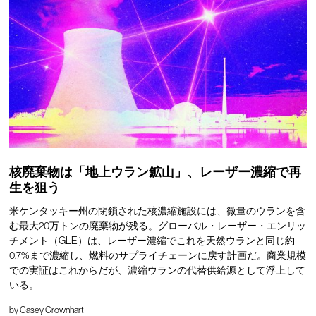
核廃棄物は「地上ウラン鉱山」、レーザー濃縮で再
生を狙う
米ケンタッキー州の閉鎖された核濃縮施設には、微量のウランを含
む最大20万トンの廃棄物が残る。グローバル・レーザー・エンリッ
チメント（GLE）は、レーザー濃縮でこれを天然ウランと同じ約
0.7%まで濃縮し、燃料のサプライチェーンに戻す計画だ。商業規模
での実証はこれからだが、濃縮ウランの代替供給源として浮上して
いる。
by
Casey Crownhart