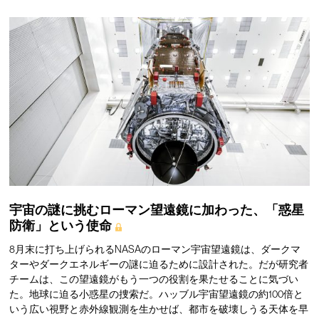
宇宙の謎に挑むローマン望遠鏡に加わった、「惑星
防衛」という使命
8月末に打ち上げられるNASAのローマン宇宙望遠鏡は、ダークマ
ターやダークエネルギーの謎に迫るために設計された。だが研究者
チームは、この望遠鏡がもう一つの役割を果たせることに気づい
た。地球に迫る小惑星の捜索だ。ハッブル宇宙望遠鏡の約100倍と
いう広い視野と赤外線観測を生かせば、都市を破壊しうる天体を早