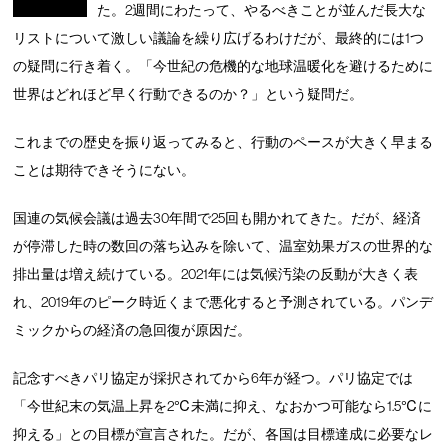
た。2週間にわたって、やるべきことが並んだ長大な
リストについて激しい議論を繰り広げるわけだが、最終的には1つ
の疑問に行き着く。「今世紀の危機的な地球温暖化を避けるために
世界はどれほど早く行動できるのか？」という疑問だ。
これまでの歴史を振り返ってみると、行動のペースが大きく早まる
ことは期待できそうにない。
国連の気候会議は過去30年間で25回も開かれてきた。だが、経済
が停滞した時の数回の落ち込みを除いて、温室効果ガスの世界的な
排出量は増え続けている。2021年には気候汚染の反動が大きく表
れ、2019年のピーク時近くまで悪化すると予測されている。パンデ
ミックからの経済の急回復が原因だ。
記念すべきパリ協定が採択されてから6年が経つ。パリ協定では
「今世紀末の気温上昇を2℃未満に抑え、なおかつ可能なら1.5℃に
抑える」との目標が宣言された。だが、各国は目標達成に必要なレ