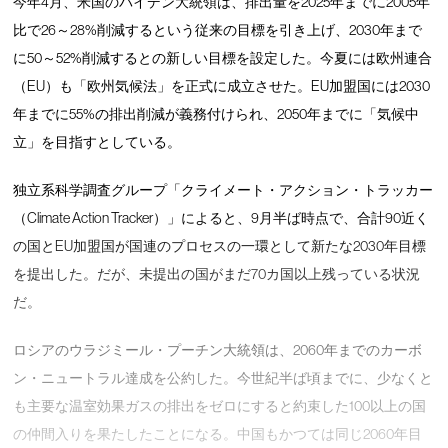
今年4月、米国のバイデン大統領は、排出量を2025年までに2005年
比で26～28%削減するという従来の目標を引き上げ、2030年まで
に50～52%削減するとの新しい目標を設定した。今夏には欧州連合
（EU）も「欧州気候法」を正式に成立させた。EU加盟国には2030
年までに55%の排出削減が義務付けられ、2050年までに「気候中
立」を目指すとしている。
独立系科学調査グループ「クライメート・アクション・トラッカー
（Climate Action Tracker）」によると、9月半ば時点で、合計90近く
の国とEU加盟国が国連のプロセスの一環として新たな2030年目標
を提出した。だが、未提出の国がまだ70カ国以上残っている状況
だ。
ロシアのウラジミール・プーチン大統領は、2060年までのカーボ
ン・ニュートラル達成を公約した。今世紀半ば頃までに、少なくと
も主要な温室効果ガスの排出をゼロにすると約束した100以上の国
の仲間入りを果たしたことになる。中国もかつては同じ2060年目