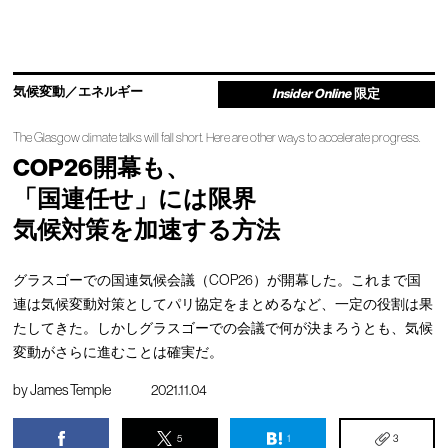
気候変動／エネルギー
Insider Online
限定
The Glasgow climate talks will fall short. Here are other ways to accelerate progress.
COP26開幕も、
「国連任せ」には限界
気候対策を加速する方法
グラスゴーでの国連気候会議（COP26）が開幕した。これまで国
連は気候変動対策としてパリ協定をまとめるなど、一定の役割は果
たしてきた。しかしグラスゴーでの会議で何が決まろうとも、気候
変動がさらに進むことは確実だ。
by
James Temple
2021.11.04
5
1
3