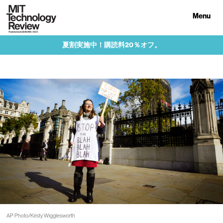
Menu
夏割実施中！購読料20％オフ。
AP Photo/Kirsty Wigglesworth