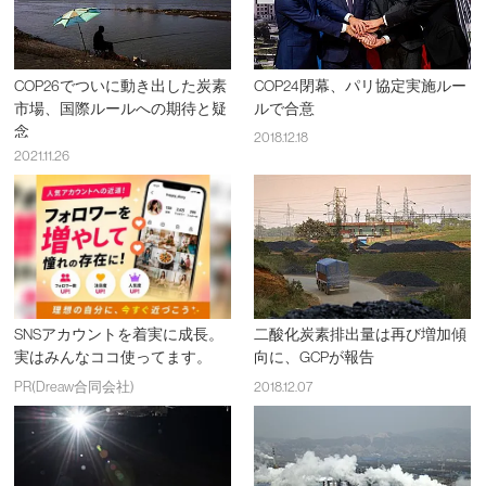
COP26でついに動き出した炭素
COP24閉幕、パリ協定実施ルー
市場、国際ルールへの期待と疑
ルで合意
念
2018.12.18
2021.11.26
SNSアカウントを着実に成長。
二酸化炭素排出量は再び増加傾
実はみんなココ使ってます。
向に、GCPが報告
PR(Dreaw合同会社)
2018.12.07