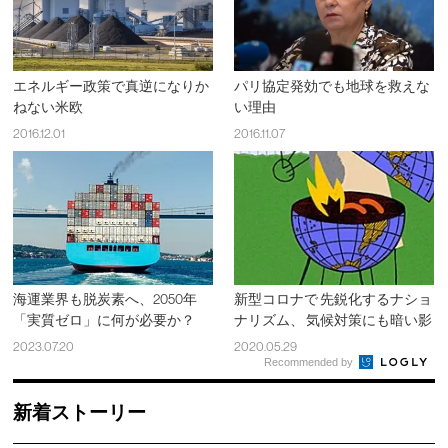
エネルギー政策で真逆になりか
パリ協定発効でも地球を救えな
ねない米欧
い理由
2016.12.01
2016.11.07
海運業界も脱炭素へ、2050年
新型コロナで 先鋭化するナショ
「実質ゼロ」に何が必要か？
ナリズム、 気候対策にも暗い影
2023.07.20
2020.05.29
Recommended by
新着ストーリー