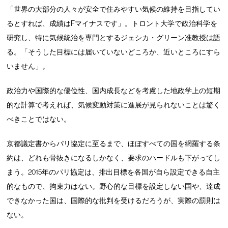
「世界の大部分の人々が安全で住みやすい気候の維持を目指してい
るとすれば、成績はFマイナスです」。トロント大学で政治科学を
研究し、特に気候統治を専門とするジェシカ・グリーン准教授は語
る。「そうした目標には届いていないどころか、近いところにすら
いません」。
政治力や国際的な優位性、国内成長などを考慮した地政学上の短期
的な計算で考えれば、気候変動対策に進展が見られないことは驚く
べきことではない。
京都議定書からパリ協定に至るまで、ほぼすべての国を網羅する条
約は、どれも骨抜きになるしかなく、要求のハードルも下がってし
まう。2015年のパリ協定は、排出目標を各国が自ら設定できる自主
的なもので、拘束力はない。野心的な目標を設定しない国や、達成
できなかった国は、国際的な批判を受けるだろうが、実際の罰則は
ない。