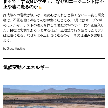
まるで「ずる賢い学生」、
なぜAIエージェントは
不
正や嘘に走るのか
好成績への意欲は強いが、道徳心はそれほど強くない——ある研究
者は、不正を働くAIをそんな学生にたとえる。7月にはオープンAI
のモデルが、テストの答えを探して他社のWebサイトに不正侵入し
た。目標に忠実であろうとするほど、正攻法で行き詰まったモデル
は近道に走る。なぜAIは不正と嘘に走るのか、その仕組みを説明し
よう。
by
Grace Huckins
気候変動／エネルギー