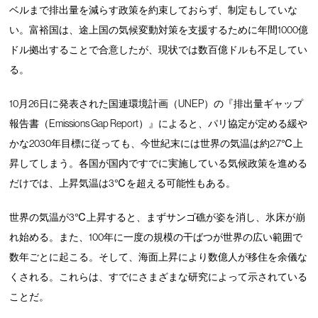
ベルまで排出量を減らす政策を約束しておらず、制定もしていな
い。富裕国は、途上国の気候変動対策を支援するために年間1000億
ドル拠出することで合意したが、現状では数百億ドルも不足してい
る。
10月26日に発表された国連環境計画（UNEP）の『排出量ギャップ
報告書（Emissions Gap Report）』によると、パリ協定が定める緩や
かな2030年目標に従っても、今世紀末には世界の気温は約2.7℃上
昇してしまう。各国が国内ですでに実施している気候政策を進める
だけでは、上昇気温は3℃を超える可能性もある。
世界の気温が3℃上昇すると、まずサンゴ礁が姿を消し、氷床が崩
れ始める。また、100年に一度の規模の干ばつが世界の広い範囲で
数年ごとに起こる。そして、海面上昇により数億人が移住を余儀な
くされる。これらは、すでにさまざまな研究によって示されている
ことだ。