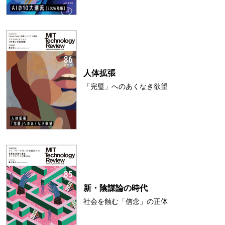
人体拡張
「完璧」へのあくなき欲望
新・陰謀論の時代
社会を蝕む「信念」の正体