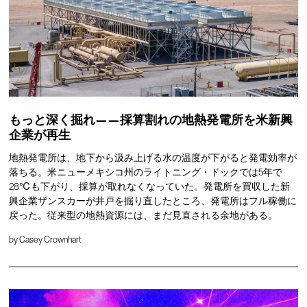
もっと深く掘れ——採算割れの地熱発電所を米新興
企業が再生
地熱発電所は、地下から汲み上げる水の温度が下がると発電効率が
落ちる。米ニューメキシコ州のライトニング・ドックでは5年で
28℃も下がり、採算が取れなくなっていた。発電所を買収した新
興企業ザンスカーが井戸を掘り直したところ、発電所はフル稼働に
戻った。従来型の地熱資源には、まだ見直される余地がある。
by
Casey Crownhart