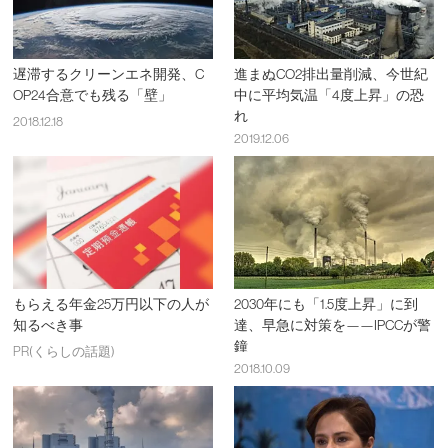
遅滞するクリーンエネ開発、C
進まぬCO2排出量削減、今世紀
OP24合意でも残る「壁」
中に平均気温「4度上昇」の恐
れ
2018.12.18
2019.12.06
もらえる年金25万円以下の人が
2030年にも「1.5度上昇」に到
知るべき事
達、早急に対策を——IPCCが警
鐘
PR(くらしの話題)
2018.10.09