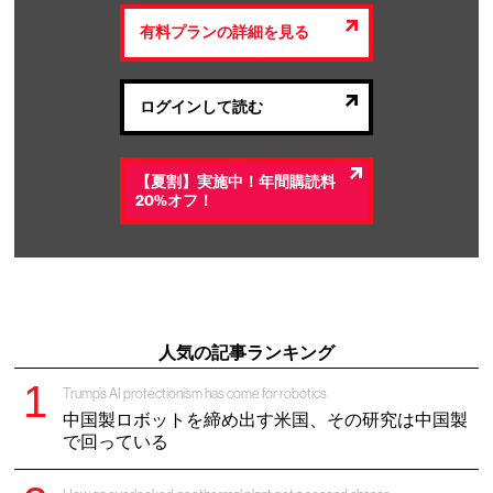
有料プランの詳細を見る
ログインして読む
【夏割】実施中！年間購読料
20%オフ！
人気の記事ランキング
Trump’s AI protectionism has come for robotics
中国製ロボットを締め出す米国、その研究は中国製
で回っている