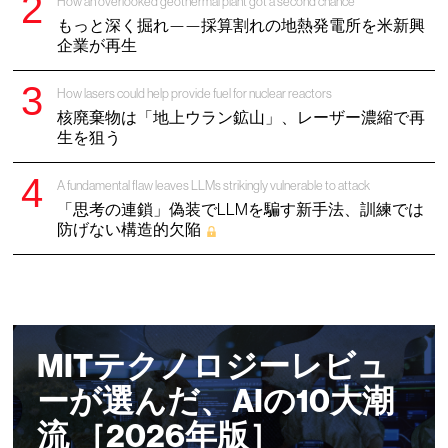
How an overlooked geothermal plant got a second chance
もっと深く掘れ——採算割れの地熱発電所を米新興
企業が再生
How lasers could help provide fuel for nuclear reactors
核廃棄物は「地上ウラン鉱山」、レーザー濃縮で再
生を狙う
A fundamental flaw leaves LLMs strikingly vulnerable to attack
「思考の連鎖」偽装でLLMを騙す新手法、訓練では
防げない構造的欠陥
MITテクノロジーレビュ
ーが選んだ、AIの10大潮
流 ［2026年版］