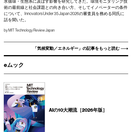
水循環・生態系に及ぼす影響を研究してきた。環境モニタリング技
術の最前線と社会課題との向き合い方、そしてイノベーターの条件
について、Innovators Under 35 Japan 2026の審査員を務める同氏に
話を聞いた。
by
MIT Technology Review Japan
「気候変動／エネルギー」の記事をもっと読む
eムック
AIの10大潮流［2026年版］