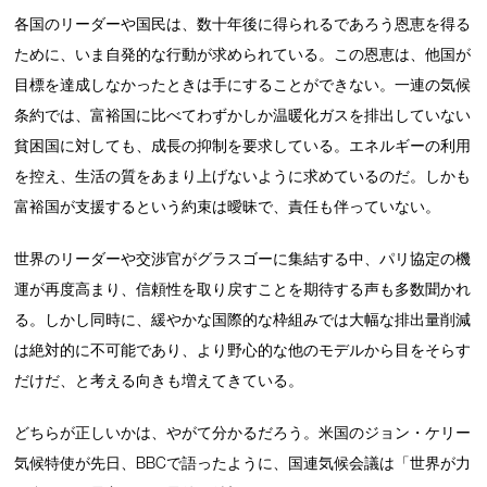
各国のリーダーや国民は、数十年後に得られるであろう恩恵を得る
ために、いま自発的な行動が求められている。この恩恵は、他国が
目標を達成しなかったときは手にすることができない。一連の気候
条約では、富裕国に比べてわずかしか温暖化ガスを排出していない
貧困国に対しても、成長の抑制を要求している。エネルギーの利用
を控え、生活の質をあまり上げないように求めているのだ。しかも
富裕国が支援するという約束は曖昧で、責任も伴っていない。
世界のリーダーや交渉官がグラスゴーに集結する中、パリ協定の機
運が再度高まり、信頼性を取り戻すことを期待する声も多数聞かれ
る。しかし同時に、緩やかな国際的な枠組みでは大幅な排出量削減
は絶対的に不可能であり、より野心的な他のモデルから目をそらす
だけだ、と考える向きも増えてきている。
どちらが正しいかは、やがて分かるだろう。米国のジョン・ケリー
気候特使が先日、BBCで語ったように、国連気候会議は「世界が力