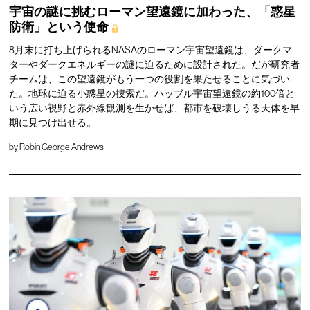
宇宙の謎に挑むローマン望遠鏡に加わった、「惑星
防衛」という使命
8月末に打ち上げられるNASAのローマン宇宙望遠鏡は、ダークマ
ターやダークエネルギーの謎に迫るために設計された。だが研究者
チームは、この望遠鏡がもう一つの役割を果たせることに気づい
た。地球に迫る小惑星の捜索だ。ハッブル宇宙望遠鏡の約100倍と
いう広い視野と赤外線観測を生かせば、都市を破壊しうる天体を早
期に見つけ出せる。
by
Robin George Andrews