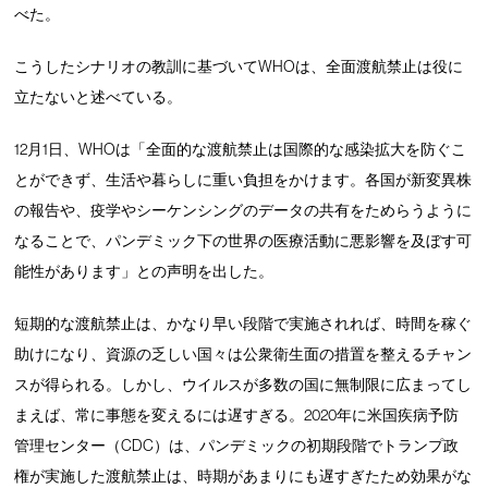
べた。
こうしたシナリオの教訓に基づいてWHOは、全面渡航禁止は役に
立たないと述べている。
12月1日、WHOは「全面的な渡航禁止は国際的な感染拡大を防ぐこ
とができず、生活や暮らしに重い負担をかけます。各国が新変異株
の報告や、疫学やシーケンシングのデータの共有をためらうように
なることで、パンデミック下の世界の医療活動に悪影響を及ぼす可
能性があります」との声明を出した。
短期的な渡航禁止は、かなり早い段階で実施されれば、時間を稼ぐ
助けになり、資源の乏しい国々は公衆衛生面の措置を整えるチャン
スが得られる。しかし、ウイルスが多数の国に無制限に広まってし
まえば、常に事態を変えるには遅すぎる。2020年に米国疾病予防
管理センター（CDC）は、パンデミックの初期段階でトランプ政
権が実施した渡航禁止は、時期があまりにも遅すぎたため効果がな