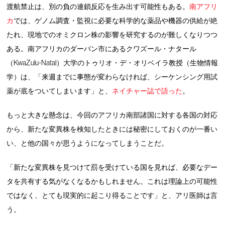
渡航禁止は、別の負の連鎖反応を生み出す可能性もある。
南アフリ
カ
では、ゲノム調査・監視に必要な科学的な薬品や機器の供給が絶
たれ、現地でのオミクロン株の影響を研究するのが難しくなりつつ
ある。南アフリカのダーバン市にあるクワズール・ナタール
（KwaZulu-Natal）大学のトゥリオ・デ・オリベイラ教授（生物情報
学）は、「来週までに事態が変わらなければ、シーケンシング用試
薬が底をついてしまいます」と、
ネイチャー誌で語った
。
もっと大きな懸念は、今回のアフリカ南部諸国に対する各国の対応
から、新たな変異株を検知したときには秘密にしておくのが一番い
い、と他の国々が思うようになってしまうことだ。
「新たな変異株を見つけて罰を受けている国を見れば、必要なデー
タを共有する気がなくなるかもしれません。これは理論上の可能性
ではなく、とても現実的に起こり得ることです」と、アリ医師は言
う。