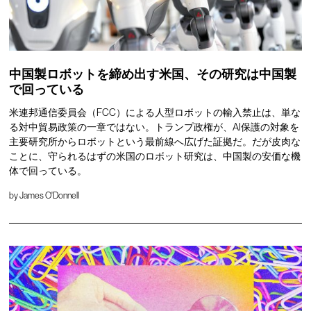
中国製ロボットを締め出す米国、その研究は中国製
で回っている
米連邦通信委員会（FCC）による人型ロボットの輸入禁止は、単な
る対中貿易政策の一章ではない。トランプ政権が、AI保護の対象を
主要研究所からロボットという最前線へ広げた証拠だ。だが皮肉な
ことに、守られるはずの米国のロボット研究は、中国製の安価な機
体で回っている。
by
James O'Donnell