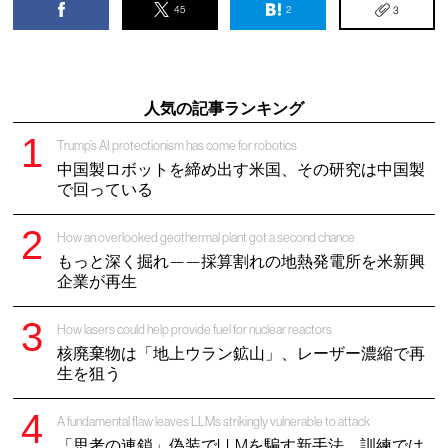
45
2
3
人気の記事ランキング
Trump’s AI protectionism has come for robotics
中国製ロボットを締め出す米国、その研究は中国製
で回っている
How an overlooked geothermal plant got a second chance
もっと深く掘れ——採算割れの地熱発電所を米新興
企業が再生
How lasers could help provide fuel for nuclear reactors
核廃棄物は「地上ウラン鉱山」、レーザー濃縮で再
生を狙う
A fundamental flaw leaves LLMs strikingly vulnerable to attack
「思考の連鎖」偽装でLLMを騙す新手法、訓練では