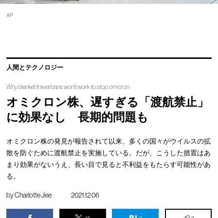
AP
人間とテクノロジー
Why blanket travel bans won't work to stop omicron
オミクロン株、遅すぎる「渡航禁止」
に効果なし 長期的問題も
オミクロン株の発見が報告されて以来、多くの国々がウイルスの拡
散を防ぐために渡航禁止を実施している。だが、こうした措置はあ
まり効果がないうえ、長い目で見ると不利益をもたらす可能性があ
る。
by
Charlotte Jee
2021.12.06