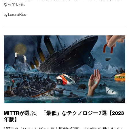
なっている。
by
Lorena Rios
MITTRが選ぶ、
「最低」なテクノロジー
7選【2023
年版】