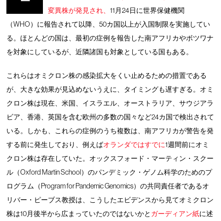
変異株が発見され、
11月24日に世界保健機関
（WHO）に報告されて以降、50カ国以上が入国制限を実施してい
る。ほとんどの国は、最初の症例を報告した南アフリカやボツワナ
を対象にしているが、近隣諸国も対象としている国もある。
これらはオミクロン株の感染拡大をくい止めるための措置である
が、大きな効果が見込めないうえに、タイミングも遅すぎる。オミ
クロン株は現在、米国、イスラエル、オーストラリア、サウジアラ
ビア、香港、英国を含む欧州の多数の国々など24カ国で検出されて
いる。しかも、これらの症例のうち複数は、南アフリカが警告を発
する前に発生しており、例えば
オランダではすでに
1週間前にオミ
クロン株は存在していた。オックスフォード・マーティン・スクー
ル（Oxford Martin School）のパンデミック・ゲノム科学のためのプ
ログラム（Program for Pandemic Genomics）の共同責任者であるオ
リバー・ピーブス教授は、こうしたエビデンスから見てオミクロン
株は10月後半から広まっていたのではないかと
ガーディアン紙
に述