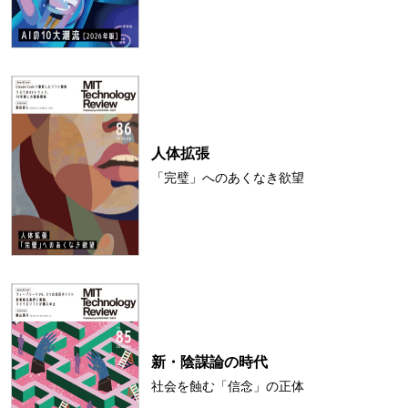
人体拡張
「完璧」へのあくなき欲望
新・陰謀論の時代
社会を蝕む「信念」の正体