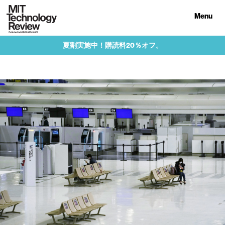
Menu
夏割実施中！購読料20％オフ。