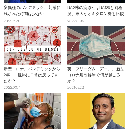
変異種のパンデミック、 対策に
BA.2株の病原性はBA.1株と同程
残された時間は少ない
度、東大がオミクロン株を比較
2021.01.21
2022.05.19
新型コロナ、パンデミックから
英「フリーダム・デー」、 新型
2年——世界に日常は戻ってき
コロナ規制解除で 何が起こる
たか？
か？
2022.03.14
2021.07.22