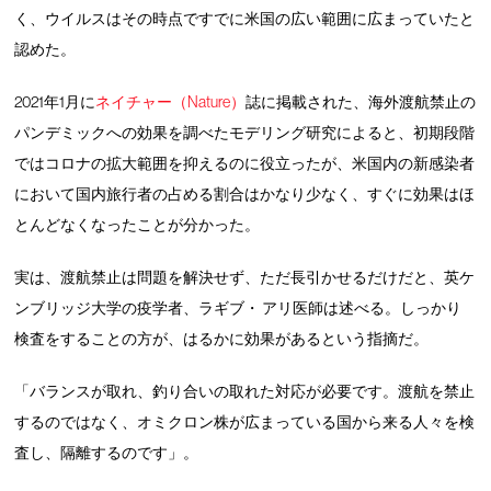
く、ウイルスはその時点ですでに米国の広い範囲に広まっていたと
認めた。
2021年1月に
ネイチャー（Nature）
誌に掲載された、海外渡航禁止の
パンデミックへの効果を調べたモデリング研究によると、初期段階
ではコロナの拡大範囲を抑えるのに役立ったが、米国内の新感染者
において国内旅行者の占める割合はかなり少なく、すぐに効果はほ
とんどなくなったことが分かった。
実は、渡航禁止は問題を解決せず、ただ長引かせるだけだと、英ケ
ンブリッジ大学の疫学者、ラギブ・ アリ医師は述べる。しっかり
検査をすることの方が、はるかに効果があるという指摘だ。
「バランスが取れ、釣り合いの取れた対応が必要です。渡航を禁止
するのではなく、オミクロン株が広まっている国から来る人々を検
査し、隔離するのです」。