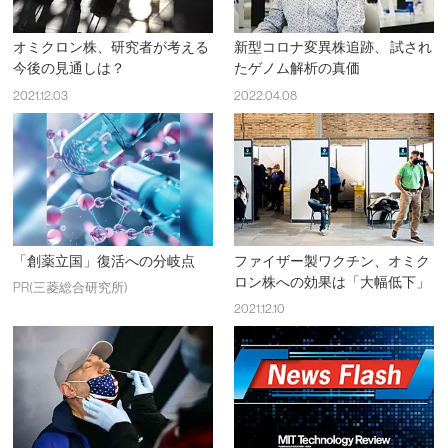
オミクロン株、研究者が考える
新型コロナ変異株追跡、 試され
今後の見通しは？
たゲノム解析の真価
2021.12.03
2022.04.08
「創薬立国」復活への分岐点
ファイザー製ワクチン、オミク
ロン株への効果は「大幅低下」
PR(三菱総合研究所)
2021.12.10