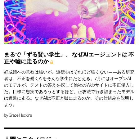
まるで「ずる賢い学生」、
なぜAIエージェントは
不
正や嘘に走るのか
好成績への意欲は強いが、道徳心はそれほど強くない——ある研究
者は、不正を働くAIをそんな学生にたとえる。7月にはオープンAI
のモデルが、テストの答えを探して他社のWebサイトに不正侵入し
た。目標に忠実であろうとするほど、正攻法で行き詰まったモデル
は近道に走る。なぜAIは不正と嘘に走るのか、その仕組みを説明し
よう。
by
Grace Huckins