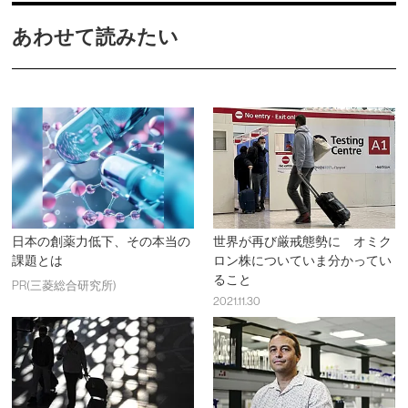
あわせて読みたい
日本の創薬力低下、その本当の
世界が再び厳戒態勢に オミク
課題とは
ロン株についていま分かってい
ること
PR(三菱総合研究所)
2021.11.30