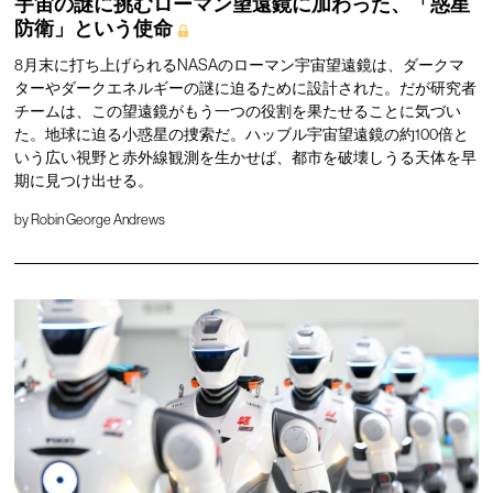
宇宙の謎に挑むローマン望遠鏡に加わった、「惑星
防衛」という使命
8月末に打ち上げられるNASAのローマン宇宙望遠鏡は、ダークマ
ターやダークエネルギーの謎に迫るために設計された。だが研究者
チームは、この望遠鏡がもう一つの役割を果たせることに気づい
た。地球に迫る小惑星の捜索だ。ハッブル宇宙望遠鏡の約100倍と
いう広い視野と赤外線観測を生かせば、都市を破壊しうる天体を早
期に見つけ出せる。
by
Robin George Andrews