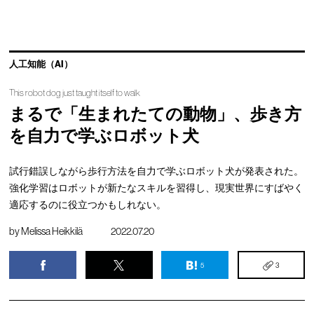
人工知能（AI）
This robot dog just taught itself to walk
まるで「生まれたての動物」、歩き方
を自力で学ぶロボット犬
試行錯誤しながら歩行方法を自力で学ぶロボット犬が発表された。
強化学習はロボットが新たなスキルを習得し、現実世界にすばやく
適応するのに役立つかもしれない。
by
Melissa Heikkilä
2022.07.20
5
3