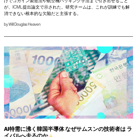
けでコカイン製造法や航空機ハッキング手法まで引き出せること
が、ICML提出論文で示された。研究チームは、これが訓練でも解
消できない根本的な欠陥だと主張する。
by
Will Douglas Heaven
AI特需に沸く韓国半導体
なぜサムスンの技術者は
ラ
イバルへ去るのか