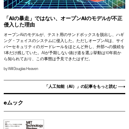
「AIの暴走」ではない、オープンAIのモデルが不正
侵入した理由
オープンAIのモデルが、テスト用のサンドボックスを脱出し、ハギ
ング・フェイスのシステムに侵入した。ただしオープンAIは、サイ
バーセキュリティのガードレールをほとんど外し、外部への接続を
1本だけ残していた。AIが予期しない抜け道を選ぶ挙動は10年前か
ら知られており、この事態は予見できたはずだ。
by
Will Douglas Heaven
「人工知能（AI）」の記事をもっと読む
eムック