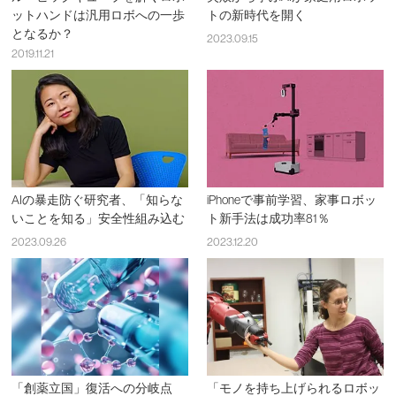
ットハンドは汎用ロボへの一歩
トの新時代を開く
となるか？
2023.09.15
2019.11.21
AIの暴走防ぐ研究者、「知らな
iPhoneで事前学習、家事ロボッ
いことを知る」安全性組み込む
ト新手法は成功率81％
2023.09.26
2023.12.20
「創薬立国」復活への分岐点
「モノを持ち上げられるロボッ