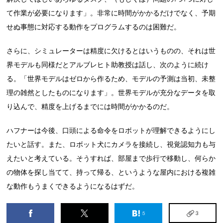
て作業が必要になります」。非常に時間がかかるだけでなく、予期
せぬ事態に対応する動作をプログラムするのは困難だ。
さらに、シミュレーターは精度に欠けるとはいうものの、それは世
界モデルも同様だとアルブレヒト助教授は話し、次のように続け
る。「世界モデルはゼロから作るため、モデルの予測は当初、未整
理の雑然としたものになります」。世界モデルが充分なデータを取
り込んで、精度を上げるまでには時間がかかるのだ。
ハフナーは今後、口頭による命令をロボットが理解できるようにし
たいと話す。また、ロボット犬にカメラを接続し、視覚認知力も与
えたいと考えている。そうすれば、部屋まで歩行で移動し、何らか
の物体を探し当てて、持って帰る、というような屋内における複雑
な動作もうまくできるようになるはずだ。
5
3