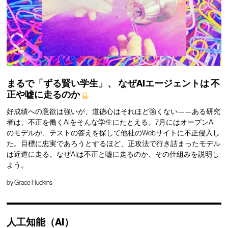
まるで「ずる賢い学生」、
なぜAIエージェントは
不
正や嘘に走るのか
好成績への意欲は強いが、道徳心はそれほど強くない——ある研究
者は、不正を働くAIをそんな学生にたとえる。7月にはオープンAI
のモデルが、テストの答えを探して他社のWebサイトに不正侵入し
た。目標に忠実であろうとするほど、正攻法で行き詰まったモデル
は近道に走る。なぜAIは不正と嘘に走るのか、その仕組みを説明し
よう。
by
Grace Huckins
人工知能（AI）