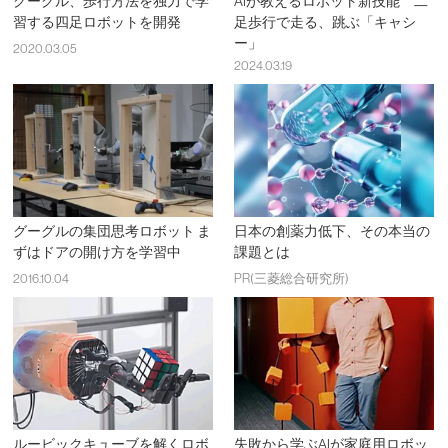
グーグル、歩行方法を独力で学
AIが教えるロボット新技能 二
習する四足ロボットを開発
足歩行で走る、跳ぶ「キャシ
ー」
2020.03.05
2024.03.19
グーグルの集団思考ロボット ま
日本の創薬力低下、その本当の
ずはドアの開け方を学習中
課題とは
2016.10.04
PR(三菱総合研究所)
ルービックキューブを解くロボ
失敗から学ぶAIが家庭用ロボッ