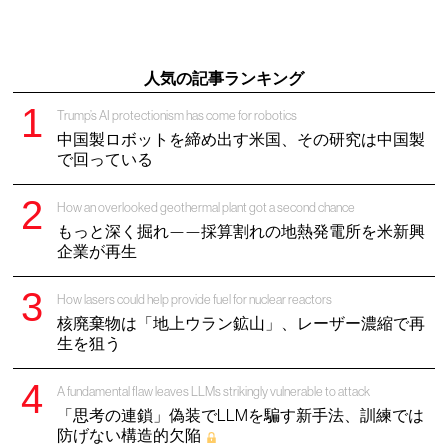
人気の記事ランキング
Trump’s AI protectionism has come for robotics
中国製ロボットを締め出す米国、その研究は中国製
で回っている
How an overlooked geothermal plant got a second chance
もっと深く掘れ——採算割れの地熱発電所を米新興
企業が再生
How lasers could help provide fuel for nuclear reactors
核廃棄物は「地上ウラン鉱山」、レーザー濃縮で再
生を狙う
A fundamental flaw leaves LLMs strikingly vulnerable to attack
「思考の連鎖」偽装でLLMを騙す新手法、訓練では
防げない構造的欠陥