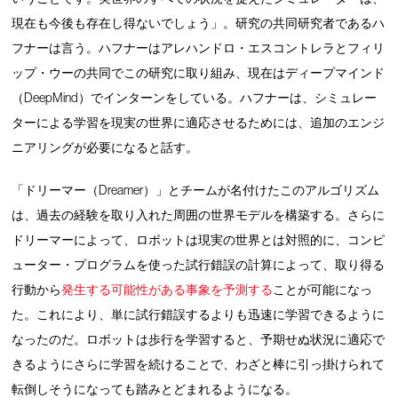
現在も今後も存在し得ないでしょう」。研究の共同研究者であるハ
フナーは言う。ハフナーはアレハンドロ・エスコントレラとフィリ
ップ・ウーの共同でこの研究に取り組み、現在はディープマインド
（DeepMind）でインターンをしている。ハフナーは、シミュレー
ターによる学習を現実の世界に適応させるためには、追加のエンジ
ニアリングが必要になると話す。
「ドリーマー（Dreamer）」とチームが名付けたこのアルゴリズム
は、過去の経験を取り入れた周囲の世界モデルを構築する。さらに
ドリーマーによって、ロボットは現実の世界とは対照的に、コンピ
ューター・プログラムを使った試行錯誤の計算によって、取り得る
行動から
発生する可能性がある事象を予測する
ことが可能になっ
た。これにより、単に試行錯誤するよりも迅速に学習できるように
なったのだ。ロボットは歩行を学習すると、予期せぬ状況に適応で
きるようにさらに学習を続けることで、わざと棒に引っ掛けられて
転倒しそうになっても踏みとどまれるようになる。