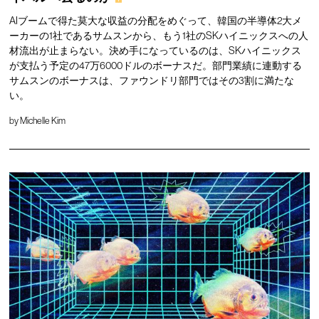
AIブームで得た莫大な収益の分配をめぐって、韓国の半導体2大メ
ーカーの1社であるサムスンから、もう1社のSKハイニックスへの人
材流出が止まらない。決め手になっているのは、SKハイニックス
が支払う予定の47万6000ドルのボーナスだ。部門業績に連動する
サムスンのボーナスは、ファウンドリ部門ではその3割に満たな
い。
by
Michelle Kim