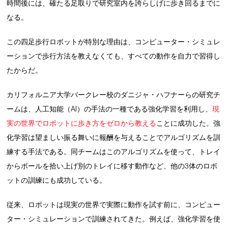
時間後には、確たる足取りで研究室内を誇らしげに歩き回るまでに
なる。
この四足歩行ロボットが特別な理由は、コンピューター・シミュレ
ーションで歩行方法を教えなくても、すべての動作を自力で習得し
たからだ。
カリフォルニア大学バークレー校のダニジャ・ハフナーらの研究チ
ームは、人工知能（AI）の手法の一種である強化学習を利用し、
現
実の世界でロボットに歩き方をゼロから教える
ことに成功した。強
化学習は望ましい振る舞いに報酬を与えることでアルゴリズムを訓
練する手法である。同チームはこのアルゴリズムを使って、トレイ
からボールを拾い上げ別のトレイに移す動作など、他の3体のロボ
ットの訓練にも成功している。
従来、ロボットは現実の世界で実際に動作を試す前に、コンピュー
ター・シミュレーションで訓練されてきた。例えば、強化学習を使