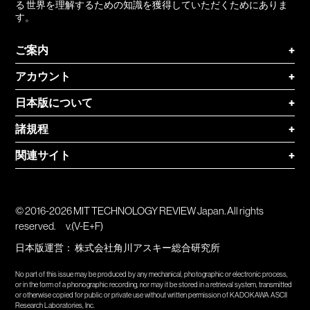
る 世界を理解するための知識を獲得していただくためにありま
す。
ご案内
+
アカウント
+
日本版について
+
諸規程
+
関連サイト
+
© 2016-2026 MIT TECHNOLOGY REVIEW Japan. All rights
reserved.
v.(V-E+F)
日本版運営：
株式会社角川アスキー総合研究所
No part of this issue may be produced by any mechanical, photographic or electronic process,
or in the form of a phonographic recording, nor may it be stored in a retrieval system, transmitted
or otherwise copied for public or private use without written permission of KADOKAWA ASCII
Research Laboratories, Inc.