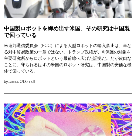
中国製ロボットを締め出す米国、その研究は中国製
で回っている
米連邦通信委員会（FCC）による人型ロボットの輸入禁止は、単な
る対中貿易政策の一章ではない。トランプ政権が、AI保護の対象を
主要研究所からロボットという最前線へ広げた証拠だ。だが皮肉な
ことに、守られるはずの米国のロボット研究は、中国製の安価な機
体で回っている。
by
James O'Donnell