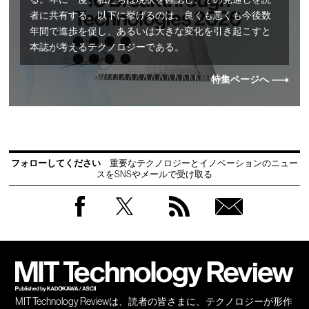
る。年に一度、私たちは現状を確認し、その見通しを読
者に共有する。以下に挙げるのは、良くも悪くも今後数
年間で進歩を促し、あるいは大きな変化を引き起こすと
本誌が考えるテクノロジーである。
特集ページへ
フォローしてください
重要なテクノロジーとイノベーションのニュー
スをSNSやメールで受け取る
Facebook
Twitter
RSS
無料
会員
登録
MIT Technology Reviewは、読者の皆さまに、テクノロジーが形作