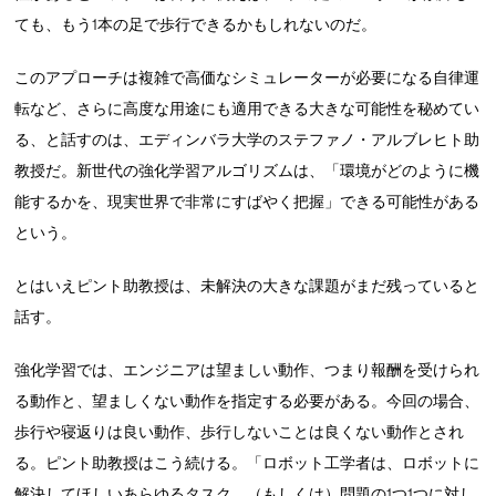
ても、もう1本の足で歩行できるかもしれないのだ。
このアプローチは複雑で高価なシミュレーターが必要になる自律運
転など、さらに高度な用途にも適用できる大きな可能性を秘めてい
る、と話すのは、エディンバラ大学のステファノ・アルブレヒト助
教授だ。新世代の強化学習アルゴリズムは、「環境がどのように機
能するかを、現実世界で非常にすばやく把握」できる可能性がある
という。
とはいえピント助教授は、未解決の大きな課題がまだ残っていると
話す。
強化学習では、エンジニアは望ましい動作、つまり報酬を受けられ
る動作と、望ましくない動作を指定する必要がある。今回の場合、
歩行や寝返りは良い動作、歩行しないことは良くない動作とされ
る。ピント助教授はこう続ける。「ロボット工学者は、ロボットに
解決してほしいあらゆるタスク、（もしくは）問題の1つ1つに対し