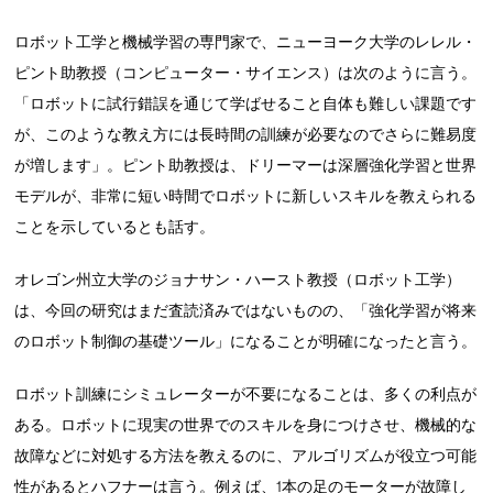
ロボット工学と機械学習の専門家で、ニューヨーク大学のレレル・
ピント助教授（コンピューター・サイエンス）は次のように言う。
「ロボットに試行錯誤を通じて学ばせること自体も難しい課題です
が、このような教え方には長時間の訓練が必要なのでさらに難易度
が増します」。ピント助教授は、ドリーマーは深層強化学習と世界
モデルが、非常に短い時間でロボットに新しいスキルを教えられる
ことを示しているとも話す。
オレゴン州立大学のジョナサン・ハースト教授（ロボット工学）
は、今回の研究はまだ査読済みではないものの、「強化学習が将来
のロボット制御の基礎ツール」になることが明確になったと言う。
ロボット訓練にシミュレーターが不要になることは、多くの利点が
ある。ロボットに現実の世界でのスキルを身につけさせ、機械的な
故障などに対処する方法を教えるのに、アルゴリズムが役立つ可能
性があるとハフナーは言う。例えば、1本の足のモーターが故障し