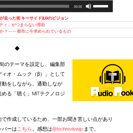
Use
00:00
Up/Down
Arrow
が去った街 キーサイド2.0のビジョン
keys
ティ」がつまらない理由
to
か？—— 都市に今求められているもの
increase
or
decrease
◆
volume.
、旬のテーマを設定し、編集部
ディオ・ムック（β）」として
運動をしながら、通勤しなが
める「聴く」MITテクノロジ
術で作成しているため、一部お聞き苦しい点があり
ンバーは
こちら
。感想は
@techreviewjp
まで。