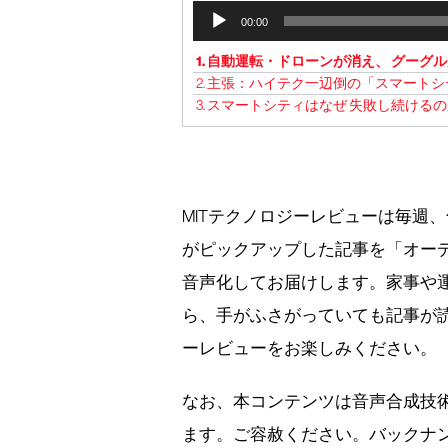
Audio
00:00
Player
1.
自動運転・ドローンが消え、 グーグル
2.
主張：ハイテク一辺倒の「スマートシ
3.
スマートシティはなぜ 失敗し続けるの
MITテクノロジーレビューは毎週
がピックアップした記事を「オー
音声化してお届けします。家事や
ら、手がふさがっていても記事が読
ーレビューをお楽しみください。
なお、本コンテンツは音声合成技
ます。ご容赦ください。バックナ