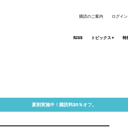
購読のご案内
ログイン
IU35
トピックス
+
特
夏割実施中！購読料20％オフ。