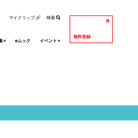
マイクリップ
検索
無料登録
集
+
eムック
イベント
+