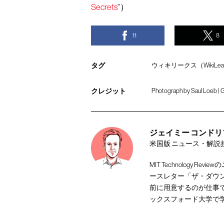
Secrets
”）
11
8
タグ
ウィキリークス（WikiLea
クレジット
Photograph by Saul Loeb | 
ジェイミー コンドリフ [Ja
米国版 ニュース・解説
MIT Technology
ースレター「ザ・ダウ
前に用意するのが仕事で
ックスフォード大学で