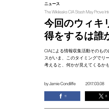
ニュース
The Wikileaks CIA Stash May Prove Inte
今回のウィキ
得をするは誰
CIAによる情報収集活動そのも
スがいま、このタイミングでリ
考えると、何かが見えてくるか
by
Jamie Condliffe
2017.03.08
11
8