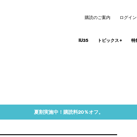
購読のご案内
ログイン
IU35
トピックス
+
特
夏割実施中！購読料20％オフ。