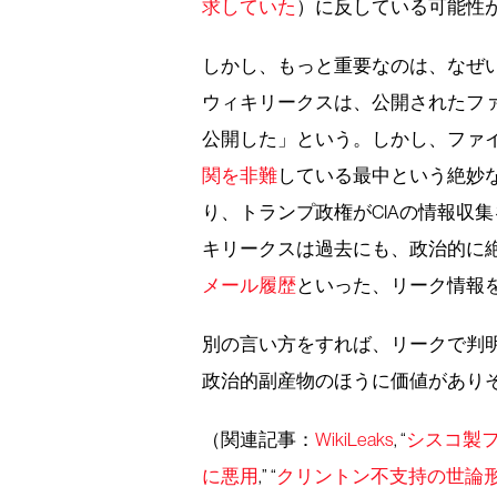
求していた
）に反している可能性
しかし、もっと重要なのは、なぜ
ウィキリークスは、公開されたフ
公開した」という。しかし、ファ
関を非難
している最中という絶妙
り、トランプ政権がCIAの情報収
キリークスは過去にも、政治的に
メール履歴
といった、リーク情報
別の言い方をすれば、リークで判
政治的副産物のほうに価値があり
（関連記事：
WikiLeaks
, “
シスコ製
に悪用
,” “
クリントン不支持の世論