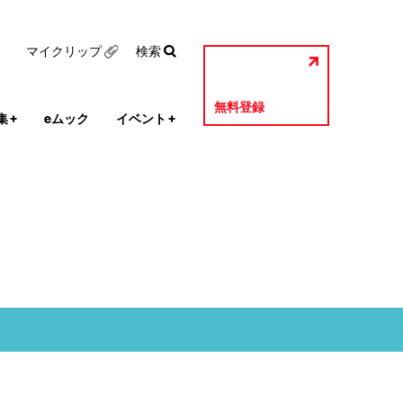
マイクリップ
検索
無料登録
集
+
eムック
イベント
+