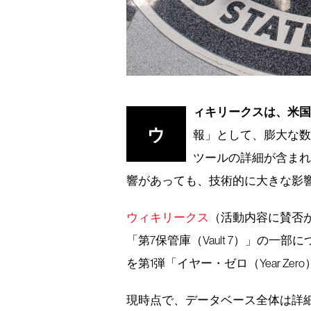
ィキリークスは、米国
ウ
報」として、膨大な
ツールの詳細が含ま
響があっても、技術的に大きな影
ウィキリークス
（活動内容に賛否
「第7保管庫（Vault 7）」の一部に
を第1弾「イヤー・ゼロ（Year Ze
現時点で、データベース全体は詳