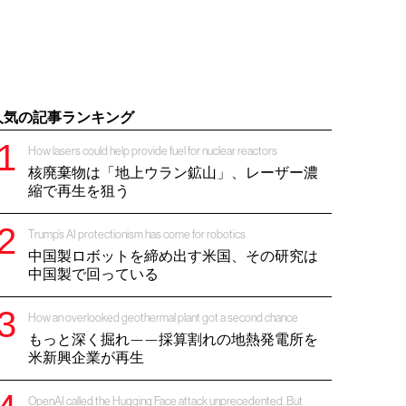
人気の記事ランキング
How lasers could help provide fuel for nuclear reactors
核廃棄物は「地上ウラン鉱山」、レーザー濃
縮で再生を狙う
Trump’s AI protectionism has come for robotics
中国製ロボットを締め出す米国、その研究は
中国製で回っている
How an overlooked geothermal plant got a second chance
もっと深く掘れ——採算割れの地熱発電所を
米新興企業が再生
OpenAI called the Hugging Face attack unprecedented. But