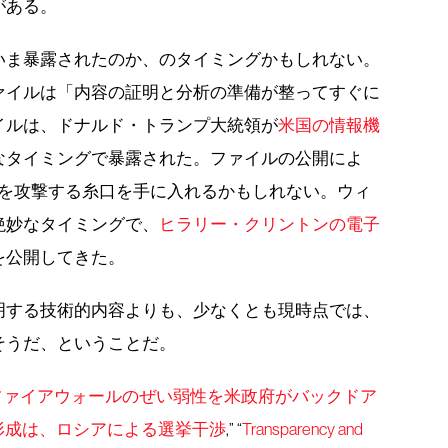
がある。
いま暴露されたのか、のタイミングかもしれない。
ァイルは「内容の証明と分析の準備が整ってすぐに
イルは、ドナルド・トランプ大統領が
米国の情報機
なタイミングで暴露された。ファイルの公開によ
集を攻撃する糸口を手に入れるかもしれない。ウィ
絶妙なタイミングで、
ヒラリー・クリントンの電子
を公開してきた。
明する技術的内容よりも、少なくとも現時点では、
そうだ、ということだ。
ファイアウォールのぜい弱性を米政府がバックドア
形成は、ロシアによる選挙干渉
,” “
Transparency and