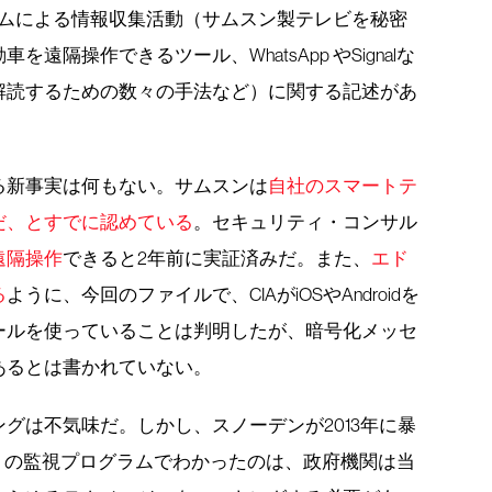
ラムによる情報収集活動（サムスン製テレビを秘密
隔操作できるツール、WhatsApp やSignalな
解読するための数々の手法など）に関する記述があ
る新事実は何もない。サムスンは
自社のスマートテ
だ、とすでに認めている
。セキュリティ・コンサル
遠隔操作
できると2年前に実証済みだ。また、
エド
る
ように、今回のファイルで、CIAがiOSやAndroidを
ールを使っていることは判明したが、暗号化メッセ
あるとは書かれていない。
グは不気味だ。しかし、スノーデンが2013年に暴
）の監視プログラムでわかったのは、政府機関は当