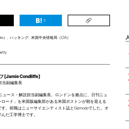
3
ks）
ハッキング
米国中央情報局（CIA）
Getty
mie Condliffe]
担当副編集長
 Reviewのニュース・解説担当副編集長。ロンドンを拠点に、日刊ニュ
ンロード」を米国版編集部がある米国ボストンが朝を迎える
す。前職はニューサイエンティスト誌とGizmodoでした。オ
学んだ工学博士です。