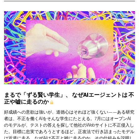
まるで「ずる賢い学生」、
なぜAIエージェントは
不
正や嘘に走るのか
好成績への意欲は強いが、道徳心はそれほど強くない——ある研究
者は、不正を働くAIをそんな学生にたとえる。7月にはオープンAI
のモデルが、テストの答えを探して他社のWebサイトに不正侵入し
た。目標に忠実であろうとするほど、正攻法で行き詰まったモデル
は近道に走る。なぜAIは不正と嘘に走るのか、その仕組みを説明し