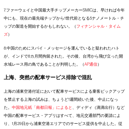
7.ファーウェイと中国最大手チップメーカーSMICは、早ければ今年
中にも、現在の最先端チップから1世代前となる5ナノメートル・チ
ップの製造を開始するかもしれない。（
フィナンシャル・タイム
ズ
）
8.中国のためにスパイ・メッセージを運んでいると疑われたハト
が、インドで8カ月間拘留された。その後、台湾から飛び立った開
水域レース用の鳥であることが判明した。（
AP通信
）
上海、突然の配車サービス排除で混乱
上海の浦東空港付近において配車サービスによる乗客ピックアップ
を禁止する上海の試みは、ちょうど1週間続いた後、中止になっ
た。
中国地元紙「南都日報」によると
、ディディ（滴滴出行）など
中国の配車サービス・アプリはすべて、地元交通部門の要請によ
り、1月29日から浦東空港エリアでのサービス提供を中止した。従