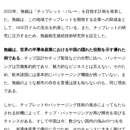
2023年、無錫は「チップレット・バレー」を目指す計画を発表し
た。無錫は、この地域でチップレットを開発する企業への助成金と
して、1400万ドルの支出を約束している。また、チップレットの研
究に注力するため、無錫相互接続技術研究所を設立した。
無錫は、世界の半導体産業における中国の隠れた役割を示す優れた
例である
。チップ設計やチップ製造などの分野に比べ、パッケージ
ングは労働集約的であり、魅力的なビジネスとは言えない。そのた
め、欧米諸国には基本的にパッケージング機能が残っていない。ま
た、無錫のような都市の存在を普通は誰も知らないのも、同じ理由
である。
しかし、チップレットやパッケージング技術の進歩によってもたら
される好機によって、チップ・パッケージングが再び脚光を浴びる
チャンスがある。そして中国は今、数少ない国内の強みの1つを生
かし、半導体産業で優位に立つため、そのチャンスに大きく賭けて