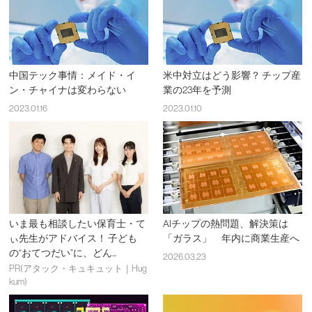
中国テック事情：メイド・イ
米中対立はどう影響？ チップ産
ン・チャイナは変わらない
業の23年を予測
2023.01.16
2023.01.10
いま最も相談したい保育士・て
AIチップの熱問題、解決策は
ぃ先生がアドバイス！ 子ども
「ガラス」 年内に商業生産へ
の“おてつだい”に、どん...
2026.03.23
PR(アタック・キュキュット｜Hug
kum)