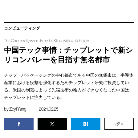
コンピューティング
This Chinese city wants to be the Silicon Valley of chiplets
中国テック事情：チップレットで新シ
リコンバレーを目指す無名都市
チップ・パッケージングの中心都市である中国の無錫市は、半導体
産業における役割を強化するためチップレット研究に投資してい
る。米国の制裁によって先端技術の輸入ができなくなった中国は、
チップレットに注力している。
by
Zeyi Yang
2024.02.25
4