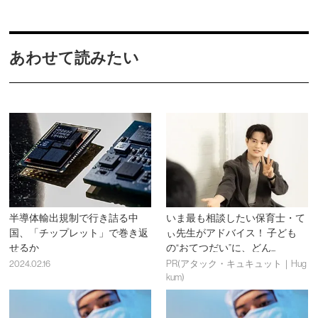
あわせて読みたい
半導体輸出規制で行き詰る中
いま最も相談したい保育士・て
国、「チップレット」で巻き返
ぃ先生がアドバイス！ 子ども
せるか
の“おてつだい”に、どん...
2024.02.16
PR(アタック・キュキュット｜Hug
kum)