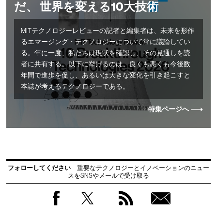
だ、 世界を変える10大技術
MITテクノロジーレビューの記者と編集者は、未来を形作
るエマージング・テクノロジーについて常に議論してい
る。年に一度、私たちは現状を確認し、その見通しを読
者に共有する。以下に挙げるのは、良くも悪くも今後数
年間で進歩を促し、あるいは大きな変化を引き起こすと
本誌が考えるテクノロジーである。
特集ページへ
フォローしてください
重要なテクノロジーとイノベーションのニュー
スをSNSやメールで受け取る
Facebook
Twitter
RSS
無料