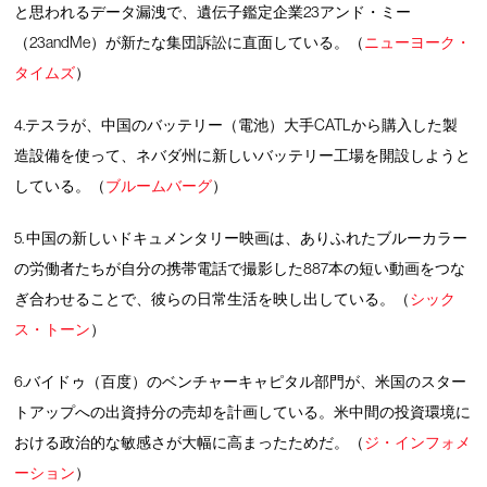
と思われるデータ漏洩で、遺伝子鑑定企業23アンド・ミー
（23andMe）が新たな集団訴訟に直面している。（
ニューヨーク・
タイムズ
）
4.テスラが、中国のバッテリー（電池）大手CATLから購入した製
造設備を使って、ネバダ州に新しいバッテリー工場を開設しようと
している。（
ブルームバーグ
）
5. 中国の新しいドキュメンタリー映画は、ありふれたブルーカラー
の労働者たちが自分の携帯電話で撮影した887本の短い動画をつな
ぎ合わせることで、彼らの日常生活を映し出している。（
シック
ス・トーン
）
6.バイドゥ（百度）のベンチャーキャピタル部門が、米国のスター
トアップへの出資持分の売却を計画している。米中間の投資環境に
おける政治的な敏感さが大幅に高まったためだ。（
ジ・インフォメ
ーション
）