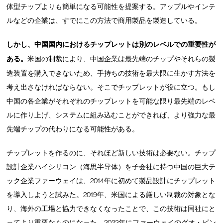
体型チップよりも簡単になる可能性を提案する。アップルやインテ
ルなどの企業は、すでにこの方法で商用製品を製造している。
しかし、中国国内におけるチップレットは別のレベルでの重要性が
ある。
米国の制裁により、中国企業は最先端のチップやそれらの製
造装置を購入できないため、手持ちの技術を最大限に生かす方法を
考え出さなければならない。そこでチップレットが役に立つ。もし
中国の各企業がそれぞれのチップレットを可能な限り最先端のレベ
ルに作り上げ、システムに組み込むことができれば、より強力な最
先端チップの代わりになる可能性がある。
チップレットを作るのに、それほど新しい技術は必要ない。チップ
設計企業ハイシリコン（海思半导体）を子会社に持つ中国の巨大テ
ック企業ファーウェイは、2014年に初めて製品設計にチップレット
を導入しようと試みた。2019年、米国による厳しい制裁の対象とな
り、海外の工場と協力できなくなったことで、この技術は同社にと
ってより重要なものになった。2022年にファーウェイのグオ・ピン