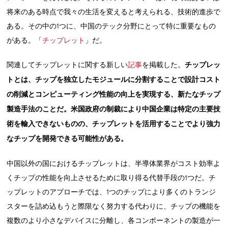
将来のある時点で我々の生活を変えると考えられる、技術的進歩で
ある。その中の1つに、中国のテック分野にとって特に重要なもの
がある。「
チップレット
」だ。
関連してチップレットに関する新しい
記事
を掲載した。
チップレッ
トとは、チップを独立したモジュールに分割することで設計コスト
の削減とコンピューティング性能の向上を実現する、新たなチップ
製造手法のことだ。米国政府の制裁により中国企業は特定の主要技
術を輸入できないものの、チップレットを活用することでより強力
なチップを開発できる可能性がある。
中国以外の国におけるチップレットは、半導体業界がコスト効率よ
くチップの性能を向上させるために取り得る代替手段の1つだ。チ
ップレットのアプローチでは、1つのチップにより多くのトランジ
スターを詰め込もうと際限なく努力する代わりに、チップの機能を
複数のより小さなデバイスに分離し、各コンポーネントの製造が一