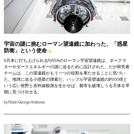
宇宙の謎に挑むローマン望遠鏡に加わった、「惑星
防衛」という使命
8月末に打ち上げられるNASAのローマン宇宙望遠鏡は、ダークマ
ターやダークエネルギーの謎に迫るために設計された。だが研究者
チームは、この望遠鏡がもう一つの役割を果たせることに気づい
た。地球に迫る小惑星の捜索だ。ハッブル宇宙望遠鏡の約100倍と
いう広い視野と赤外線観測を生かせば、都市を破壊しうる天体を早
期に見つけ出せる。
by
Robin George Andrews