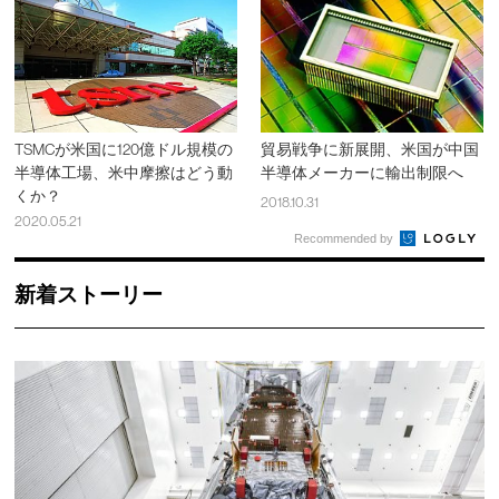
TSMCが米国に120億ドル規模の
貿易戦争に新展開、米国が中国
半導体工場、米中摩擦はどう動
半導体メーカーに輸出制限へ
くか？
2018.10.31
2020.05.21
Recommended by
新着ストーリー