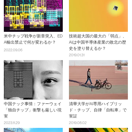
米中チップ戦争が新章突入、ED
技術超大国の最大の「弱点」、
A輸出禁止で何が変わるか？
AIは中国半導体産業の敗北の歴
史を塗り替えるか？
2022.09.06
2019.01.31
中国テック事情：ファーウェイ
清華大学がAI専用ハイブリッ
「独自チップ」衝撃も厳しい現
ド・チップ、自律「自転車」で
実
実証
2023.11.29
2019.08.02