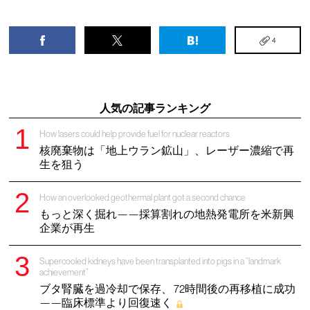
4
人気の記事ランキング
How lasers could help provide fuel for nuclear reactors
核廃棄物は「地上ウラン鉱山」、レーザー濃縮で再
生を狙う
How an overlooked geothermal plant got a second chance
もっと深く掘れ——採算割れの地熱発電所を米新興
企業が再生
Supercooled kidneys have been transplanted into pigs in a “landmark
achievement”
ブタ腎臓を過冷却で保存、 72時間後の再移植に成功
——臨床標準より回復速く