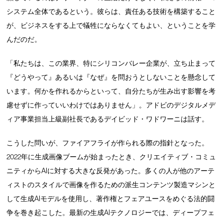
システム全体であるという。彼らは、責任ある技術を構築すること
が、ビジネスをする上で犠牲にならなくてもよい、ということを学
んだのだ。
「私たちは、この業界、特にシリコンバレー企業が、立ち止まって
『どうやって』あるいは『なぜ』を問おうとしないことを懸念して
います。何かを作れるからといって、自分たちが生み出す影響を考
慮せずに作っていいわけではありません」。アドビのデジタルメデ
ィア事業担当上級副社長であるデイビッド・ワドワーニは話す。
こうした問いが、ファイアフライが作られる際の指針となった。
2022年に生成画像ブームが始まったとき、クリエイティブ・コミュ
ニティからAIに対する大きな反発があった。多くの人が他のアーテ
ィストのスタイルで画像を作るための派生コンテンツ製造マシンと
して生成AIモデルを使用し、著作権とフェアユースをめぐる法的闘
争を巻き起こした。最新の生成AIテクノロジーでは、ディープフェ