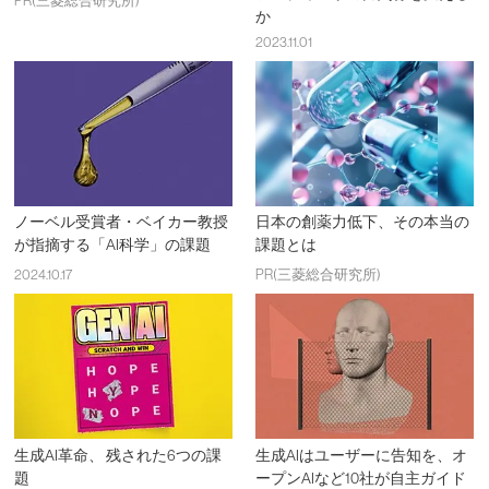
PR(三菱総合研究所)
か
2023.11.01
ノーベル受賞者・ベイカー教授
日本の創薬力低下、その本当の
が指摘する「AI科学」の課題
課題とは
2024.10.17
PR(三菱総合研究所)
生成AI革命、 残された6つの課
生成AIはユーザーに告知を、オ
題
ープンAIなど10社が自主ガイド