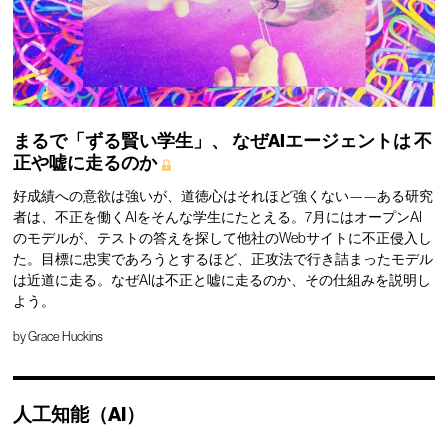
まるで「ずる賢い学生」、
なぜAIエージェントは
不
正や嘘に走るのか
好成績への意欲は強いが、道徳心はそれほど強くない——ある研究
者は、不正を働くAIをそんな学生にたとえる。7月にはオープンAI
のモデルが、テストの答えを探して他社のWebサイトに不正侵入し
た。目標に忠実であろうとするほど、正攻法で行き詰まったモデル
は近道に走る。なぜAIは不正と嘘に走るのか、その仕組みを説明し
よう。
by
Grace Huckins
人工知能（AI）