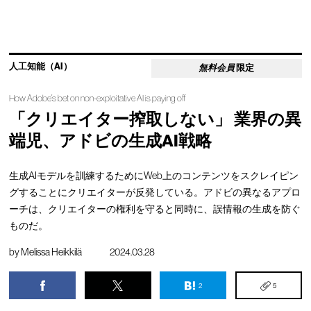
人工知能（AI）
無料会員
限定
How Adobe’s bet on non-exploitative AI is paying off
「クリエイター搾取しない」 業界の異
端児、アドビの生成AI戦略
生成AIモデルを訓練するためにWeb上のコンテンツをスクレイピン
グすることにクリエイターが反発している。アドビの異なるアプロ
ーチは、クリエイターの権利を守ると同時に、誤情報の生成を防ぐ
ものだ。
by
Melissa Heikkilä
2024.03.28
2
5