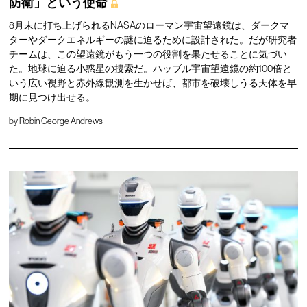
防衛」という使命
8月末に打ち上げられるNASAのローマン宇宙望遠鏡は、ダークマ
ターやダークエネルギーの謎に迫るために設計された。だが研究者
チームは、この望遠鏡がもう一つの役割を果たせることに気づい
た。地球に迫る小惑星の捜索だ。ハッブル宇宙望遠鏡の約100倍と
いう広い視野と赤外線観測を生かせば、都市を破壊しうる天体を早
期に見つけ出せる。
by
Robin George Andrews