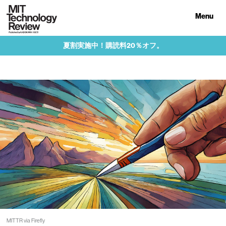
Menu
夏割実施中！購読料20％オフ。
MITTR via Firefly