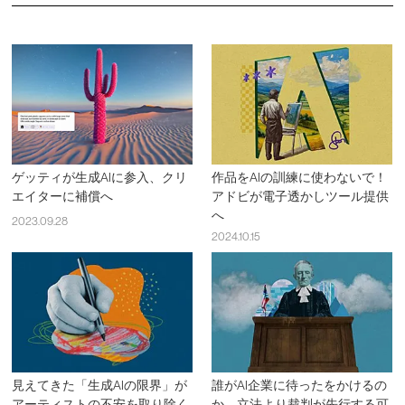
ゲッティが生成AIに参入、クリ
作品をAIの訓練に使わないで！
エイターに補償へ
アドビが電子透かしツール提供
へ
2023.09.28
2024.10.15
見えてきた「生成AIの限界」が
誰がAI企業に待ったをかけるの
アーティストの不安を取り除く
か、立法より裁判が先行する可