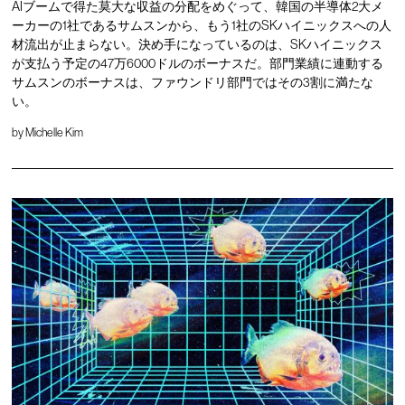
AIブームで得た莫大な収益の分配をめぐって、韓国の半導体2大メ
ーカーの1社であるサムスンから、もう1社のSKハイニックスへの人
材流出が止まらない。決め手になっているのは、SKハイニックス
が支払う予定の47万6000ドルのボーナスだ。部門業績に連動する
サムスンのボーナスは、ファウンドリ部門ではその3割に満たな
い。
by
Michelle Kim