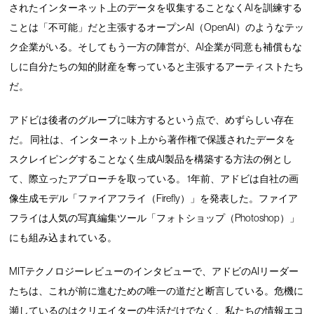
されたインターネット上のデータを収集することなくAIを訓練する
ことは「不可能」だと主張するオープンAI（OpenAI）のようなテッ
ク企業がいる。そしてもう一方の陣営が、AI企業が同意も補償もな
しに自分たちの知的財産を奪っていると主張するアーティストたち
だ。
アドビは後者のグループに味方するという点で、めずらしい存在
だ。 同社は、インターネット上から著作権で保護されたデータを
スクレイピングすることなく生成AI製品を構築する方法の例とし
て、際立ったアプローチを取っている。 1年前、アドビは自社の画
像生成モデル「ファイアフライ（Firefly）」を発表した。ファイア
フライは人気の写真編集ツール「フォトショップ（Photoshop）」
にも組み込まれている。
MITテクノロジーレビューのインタビューで、アドビのAIリーダー
たちは、これが前に進むための唯一の道だと断言している。危機に
瀕しているのはクリエイターの生活だけでなく、私たちの情報エコ