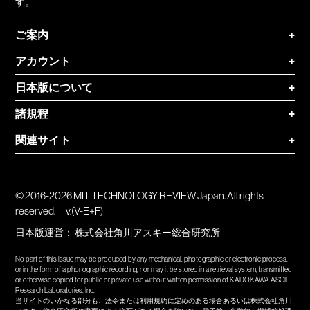
す。
ご案内
+
アカウント
+
日本版について
+
諸規程
+
関連サイト
+
© 2016-2026 MIT TECHNOLOGY REVIEW Japan. All rights
reserved.
v.(V-E+F)
日本版運営：
株式会社角川アスキー総合研究所
No part of this issue may be produced by any mechanical, photographic or electronic process,
or in the form of a phonographic recording, nor may it be stored in a retrieval system, transmitted
or otherwise copied for public or private use without written permission of KADOKAWA ASCII
Research Laboratories, Inc.
当サイトのいかなる部分も、法令または利用規約に定めのある場合あるいは株式会社角川