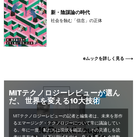
新・陰謀論の時代
社会を蝕む「信念」の正体
eムックを詳しく見る
MITテクノロジーレビューが選ん
だ、 世界を変える10大技術
MITテクノロジーレビューの記者と編集者は、未来を形作
るエマージング・テクノロジーについて常に議論してい
る。年に一度、私たちは現状を確認し、その見通しを読