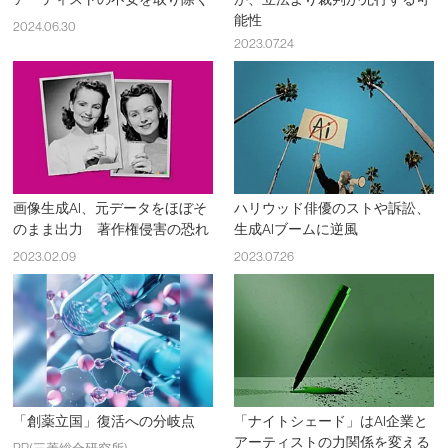
能性
2024.06.30
2023.07.24
画像生成AI、元データをほぼそ
ハリウッド俳優のストや訴訟、
のまま出力 著作権侵害の恐れ
生成AIブームに逆風
2023.02.09
2023.07.26
「創薬立国」復活への分岐点
「ナイトシェード」はAI企業と
アーティストの力関係を変える