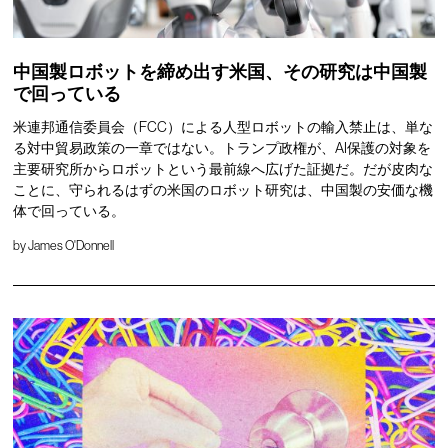
中国製ロボットを締め出す米国、その研究は中国製
で回っている
米連邦通信委員会（FCC）による人型ロボットの輸入禁止は、単な
る対中貿易政策の一章ではない。トランプ政権が、AI保護の対象を
主要研究所からロボットという最前線へ広げた証拠だ。だが皮肉な
ことに、守られるはずの米国のロボット研究は、中国製の安価な機
体で回っている。
by
James O'Donnell