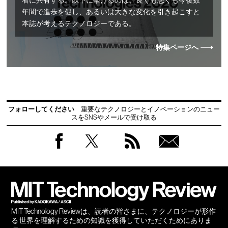
者に共有する。以下に挙げるのは、良くも悪くも今後数
年間で進歩を促し、あるいは大きな変化を引き起こすと
本誌が考えるテクノロジーである。
特集ページへ
フォローしてください
重要なテクノロジーとイノベーションのニュー
スをSNSやメールで受け取る
Facebook
Twitter
RSS
無料
会員
登録
MIT Technology Reviewは、読者の皆さまに、テクノロジーが形作
る 世界を理解するための知識を獲得していただくためにありま