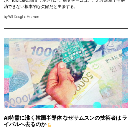
が、ICML提出論文で示された。研究チームは、これが訓練でも解
消できない根本的な欠陥だと主張する。
by
Will Douglas Heaven
AI特需に沸く韓国半導体
なぜサムスンの技術者は
ラ
イバルへ去るのか