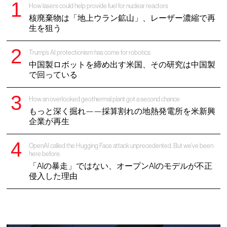
How lasers could help provide fuel for nuclear reactors
核廃棄物は「地上ウラン鉱山」、レーザー濃縮で再
生を狙う
Trump’s AI protectionism has come for robotics
中国製ロボットを締め出す米国、その研究は中国製
で回っている
How an overlooked geothermal plant got a second chance
もっと深く掘れ——採算割れの地熱発電所を米新興
企業が再生
OpenAI called the Hugging Face attack unprecedented. But we’ve been
here before.
「AIの暴走」ではない、オープンAIのモデルが不正
侵入した理由