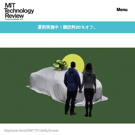
Menu
夏割実施中！購読料20％オフ。
Stephanie Arnett/MITTR | Getty, Envato