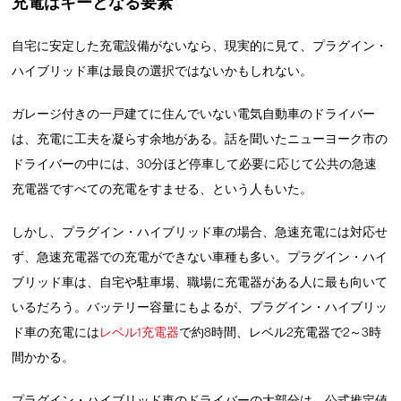
充電はキーとなる要素
自宅に安定した充電設備がないなら、現実的に見て、プラグイン・
ハイブリッド車は最良の選択ではないかもしれない。
ガレージ付きの一戸建てに住んでいない電気自動車のドライバー
は、充電に工夫を凝らす余地がある。話を聞いたニューヨーク市の
ドライバーの中には、30分ほど停車して必要に応じて公共の急速
充電器ですべての充電をすませる、という人もいた。
しかし、プラグイン・ハイブリッド車の場合、急速充電には対応せ
ず、急速充電器での充電ができない車種も多い。プラグイン・ハイ
ブリッド車は、自宅や駐車場、職場に充電器がある人に最も向いて
いるだろう。バッテリー容量にもよるが、プラグイン・ハイブリッ
ド車の充電には
レベル1充電器
で約8時間、レベル2充電器で2～3時
間かかる。
プラグイン・ハイブリッド車のドライバーの大部分は、公式推定値