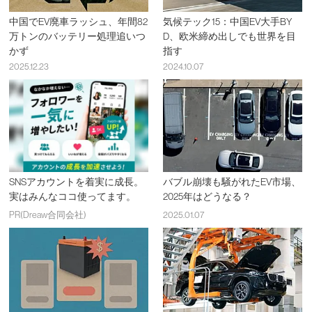
中国でEV廃車ラッシュ、年間82
気候テック15：中国EV大手BY
万トンのバッテリー処理追いつ
D、欧米締め出しでも世界を目
かず
指す
2025.12.23
2024.10.07
SNSアカウントを着実に成長。
バブル崩壊も騒がれたEV市場、
実はみんなココ使ってます。
2025年はどうなる？
PR(Dreaw合同会社)
2025.01.07