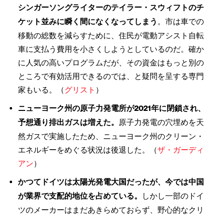
シンガーソングライターのテイラー・スウィフトのチ
ケット並みに瞬く間になくなってしまう
。市は車での
移動の総数を減らすために、住民が電動アシスト自転
車に支払う費用を小さくしようとしているのだ。確か
に人気の高いプログラムだが、その資金はもっと別の
ところで有効活用できるのでは、と疑問を呈する専門
家もいる。（
グリスト
）
ニューヨーク州の原子力発電所が2021年に閉鎖され、
予想通り排出ガスは増えた。
原子力発電の穴埋めを天
然ガスで実施したため、ニューヨーク州のクリーン・
エネルギーをめぐる状況は後退した。（
ザ・ガーディ
アン
）
かつてドイツは太陽光発電大国だったが、今では中国
が業界で支配的地位を占めている。
しかし一部のドイ
ツのメーカーはまだあきらめておらず、野心的なクリ