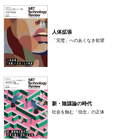
人体拡張
「完璧」へのあくなき欲望
新・陰謀論の時代
社会を蝕む「信念」の正体