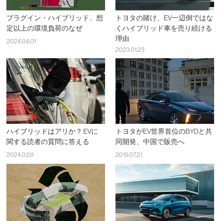
プラグイン・ハイブリッド、想
トヨタの賭け、EV一辺倒ではな
定以上の環境負荷のなぜ
くハイブリッド車を売り続ける
理由
2024.04.01
2023.01.23
ハイブリッドはアリか？ EVに
トヨタがEV世界首位のBYDと共
関する読者の質問に答える
同開発、中国で販売へ
2024.03.11
2019.07.21