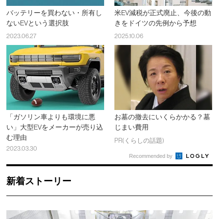
バッテリーを買わない・所有し
米EV減税が正式廃止、今後の動
ないEVという選択肢
きをドイツの先例から予想
2023.06.27
2025.10.06
「ガソリン車よりも環境に悪
お墓の撤去にいくらかかる？墓
い」大型EVをメーカーが売り込
じまい費用
む理由
PR(くらしの話題)
2023.03.30
Recommended by
新着ストーリー