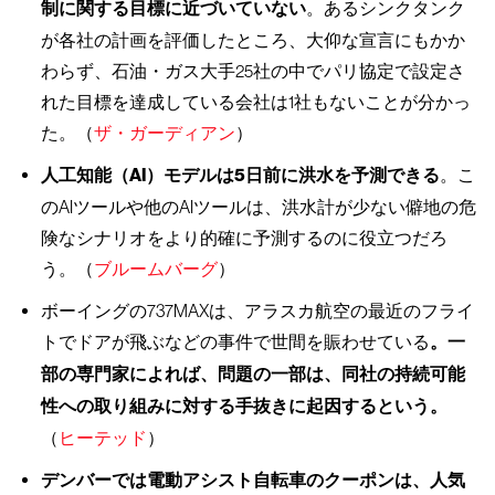
制に関する目標に近づいていない
。あるシンクタンク
が各社の計画を評価したところ、大仰な宣言にもかか
わらず、石油・ガス大手25社の中でパリ協定で設定さ
れた目標を達成している会社は1社もないことが分かっ
た。（
ザ・ガーディアン
）
人工知能（AI）モデルは5日前に洪水を予測できる
。こ
のAIツールや他のAIツールは、洪水計が少ない僻地の危
険なシナリオをより的確に予測するのに役立つだろ
う。（
ブルームバーグ
）
ボーイングの737MAXは、アラスカ航空の最近のフライ
トでドアが飛ぶなどの事件で世間を賑わせている
。一
部の専門家によれば、問題の一部は、同社の持続可能
性への取り組みに対する手抜きに起因するという。
（
ヒーテッド
）
デンバーでは電動アシスト自転車のクーポンは、人気