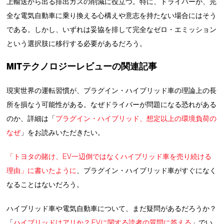
上輸送から出る排出ガスの削減に役立つ。特に、ドライバーが、完
全な電気自動車に乗り換える心構えや意志を持たない場合にはそう
である。しかし、いずれは妥協を排して完全なゼロ・エミッション
という選択肢に移行する必要があるだろう。
MITテクノロジーレビューの関連記事
現実世界の運転習慣が、プラグイン・ハイブリッド車の理論上の長
所を損なう可能性がある。なぜドライバーが問題になる恐れがある
のか、詳細は「
プラグイン・ハイブリッド、想定以上の環境負荷の
なぜ
」をお読みいただきたい。
「トヨタの賭け、EV一辺倒ではなくハイブリッド車を売り続ける
理由」に書いたように
、プラグイン・ハイブリッド車がすぐになく
なることはないだろう。
ハイブリッド車や電気自動車について、まだ疑問があるだろうか？
「
ハイブリッドはアリか？ EVに関する読者の質問に答える
」でい