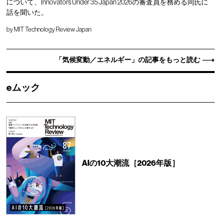
について、Innovators Under 35 Japan 2026の審査員を務める同氏に
話を聞いた。
by
MIT Technology Review Japan
「気候変動／エネルギー」の記事をもっと読む
eムック
AIの10大潮流［2026年版］