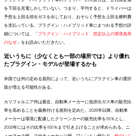
を下回る充電しかしていない。つまり、平均すると、ドライバーは
予想を上回る排出ガスを出しており、おそらく予想を上回る燃料費
を支払っている。プラグイン・ハイブリッド車にまつわる予想の詳
細については、「
プラグイン・ハイブリッド、想定以上の環境負荷
のなぜ
」をお読みいただきたい。
近いうちに（少なくとも一部の場所では）より優れ
たプラグイン・モデルが登場するかも
米国では州の定める規則によって、近いうちにプラグイン車の選択
肢が増える可能性がある。
カリフォルニア州は最近、自動車メーカーに低排出ガス車の販売比
率を高めることを義務付ける規則を定めた。2026年以降、自動車
メーカーは環境に配慮したクリーンカーの販売比率を35％とし、
2035年にはその比率を100％まで引き上げることが求められる。ニ
ューヨーク州、マサチューセッツ州、ワシントン州など、
他のいく