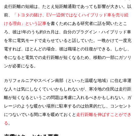
走行距離の短縮は、たとえ短距離通勤であっても影響が大きい。以
前、
「トヨタの賭け、EV一辺倒ではなくハイブリッド車を売り続
ける理由」という記事
を書くためにある研究者に話を聞いたとこ
ろ、彼は1年のうち約9カ月は、自分のプラグイン・ハイブリッド車
を常に電気モードで走らせていると話していた。一晩かけて一度充
電すれば、ほとんどの場合、彼は職場との往復ができる。しかし、
冬になると電気での走行距離が短くなるため、移動の一部にガソリ
ンが必要になる。
カリフォルニアやスペイン南部（といった温暖な地域）に住む幸運
な人々は気にしなくていいかもしれないが、寒冷地の住民は走行距
離が短くなるというこの問題は考慮に入れるべきかもしれない。ガ
レージのような暖かい場所に駐車するのは効果的だし、コンセント
につないでいる間に車を暖めておくと
走行距離を伸ばすことができ
る
。