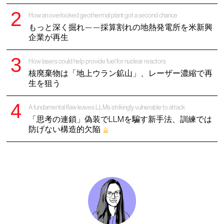
How an overlooked geothermal plant got a second chance
もっと深く掘れ——採算割れの地熱発電所を米新興
企業が再生
How lasers could help provide fuel for nuclear reactors
核廃棄物は「地上ウラン鉱山」、レーザー濃縮で再
生を狙う
A fundamental flaw leaves LLMs strikingly vulnerable to attack
「思考の連鎖」偽装でLLMを騙す新手法、訓練では
防げない構造的欠陥