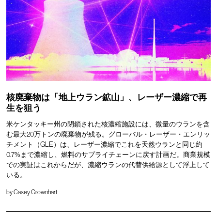
核廃棄物は「地上ウラン鉱山」、レーザー濃縮で再
生を狙う
米ケンタッキー州の閉鎖された核濃縮施設には、微量のウランを含
む最大20万トンの廃棄物が残る。グローバル・レーザー・エンリッ
チメント（GLE）は、レーザー濃縮でこれを天然ウランと同じ約
0.7%まで濃縮し、燃料のサプライチェーンに戻す計画だ。商業規模
での実証はこれからだが、濃縮ウランの代替供給源として浮上して
いる。
by
Casey Crownhart