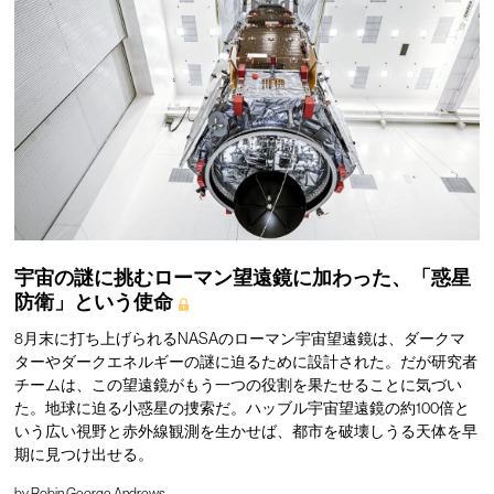
宇宙の謎に挑むローマン望遠鏡に加わった、「惑星
防衛」という使命
8月末に打ち上げられるNASAのローマン宇宙望遠鏡は、ダークマ
ターやダークエネルギーの謎に迫るために設計された。だが研究者
チームは、この望遠鏡がもう一つの役割を果たせることに気づい
た。地球に迫る小惑星の捜索だ。ハッブル宇宙望遠鏡の約100倍と
いう広い視野と赤外線観測を生かせば、都市を破壊しうる天体を早
期に見つけ出せる。
by
Robin George Andrews