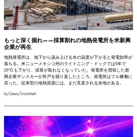
もっと深く掘れ——採算割れの地熱発電所を米新興
企業が再生
地熱発電所は、地下から汲み上げる水の温度が下がると発電効率が
落ちる。米ニューメキシコ州のライトニング・ドックでは5年で
28℃も下がり、採算が取れなくなっていた。発電所を買収した新
興企業ザンスカーが井戸を掘り直したところ、発電所はフル稼働に
戻った。従来型の地熱資源には、まだ見直される余地がある。
by
Casey Crownhart