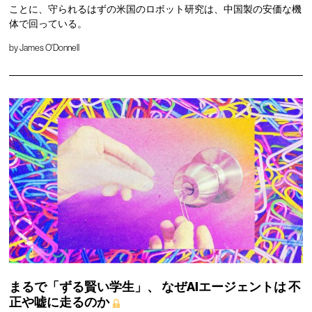
ことに、守られるはずの米国のロボット研究は、中国製の安価な機
体で回っている。
by
James O'Donnell
まるで「ずる賢い学生」、
なぜAIエージェントは
不
正や嘘に走るのか