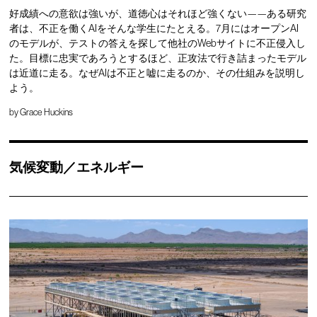
好成績への意欲は強いが、道徳心はそれほど強くない——ある研究
者は、不正を働くAIをそんな学生にたとえる。7月にはオープンAI
のモデルが、テストの答えを探して他社のWebサイトに不正侵入し
た。目標に忠実であろうとするほど、正攻法で行き詰まったモデル
は近道に走る。なぜAIは不正と嘘に走るのか、その仕組みを説明し
よう。
by
Grace Huckins
気候変動／エネルギー