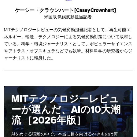
ケーシー・クラウンハート [Casey Crownhart]
米国版 気候変動担当記者
MITテクノロジーレビューの気候変動担当記者として、再生可能エ
ネルギー、輸送、テクノロジーによる気候変動対策について取材し
ている。科学・環境ジャーナリストとして、ポピュラーサイエンス
やアトラス・オブスキュラなどでも執筆。材料科学の研究者からジ
ャーナリストに転身した。
MITテクノロジーレビュ
ーが選んだ、AIの10大潮
流 ［2026年版］
AIをめぐる喧騒の中で、本当に目を向けるべきものは何