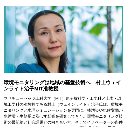
環境モニタリングは地域の基盤技術へ 村上ウェイ
ンライト治子MIT准教授
マサチューセッツ工科大学（MIT）原子核科学・工学科／土木・環
境工学科の准教授である村上（ウェインライト）治子氏は、環境モ
ニタリングと水理シミュレーションを専門に、核汚染や気候変動が
水循環・生態系に及ぼす影響を研究してきた。環境モニタリング技
術の最前線と社会課題との向き合い方、そしてイノベーターの条件