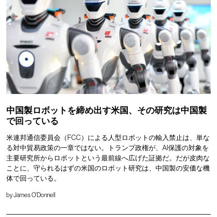
中国製ロボットを締め出す米国、その研究は中国製
で回っている
米連邦通信委員会（FCC）による人型ロボットの輸入禁止は、単な
る対中貿易政策の一章ではない。トランプ政権が、AI保護の対象を
主要研究所からロボットという最前線へ広げた証拠だ。だが皮肉な
ことに、守られるはずの米国のロボット研究は、中国製の安価な機
体で回っている。
by
James O'Donnell