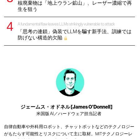
核廃棄物は「地上ウラン鉱山」、レーザー濃縮で再
生を狙う
A fundamental flaw leaves LLMs strikingly vulnerable to attack
「思考の連鎖」偽装でLLMを騙す新手法、訓練では
防げない構造的欠陥
ジェームス・オドネル [James O'Donnell]
米国版 AI／ハードウェア担当記者
自律自動車や外科用ロボット、チャットボットなどのテクノロジー
がもたらす可能性とリスクについて主に取材。MITテクノロジーレ