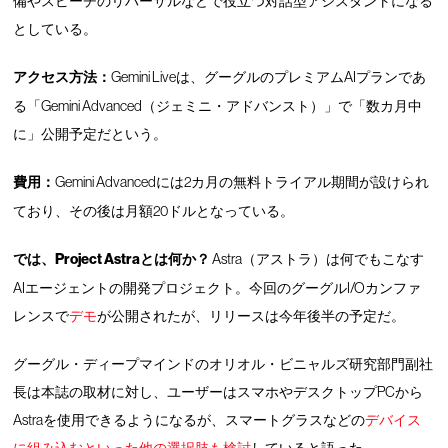
備やスピーチのリハーサルなどで役立つ対話型アシスタントになる
としている。
アクセス方法：
Gemini Liveは、グーグルのプレミアムAIプランであ
る「Gemini Advanced（ジェミニ・アドバンスト）」で「数カ月中
に」公開予定だという。
費用：
Gemini Advancedには2カ月の無料トライアル期間が設けられ
ており、その後は月額20ドルとなっている。
では、Project Astraとは何か？
Astra（アストラ）は何でもこなす
AIエージェントの開発プロジェクト。今回のグーグルI/Oカンファ
レンスで
デモ
が公開されたが、リリースは今年後半の予定だ。
グーグル・ディープマインドのオリオル・ビニャルズ研究部門副社
長は本誌の取材に対し、ユーザーはスマホやデスクトップPCから
Astraを使用できるようになるが、スマートグラスなどの
デバイス