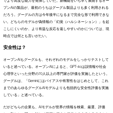
でより高度な能力を発揮していた。新機能をいち早く展開するオー
プンAIの製品が、最初のうちはグーグル製品よりも多く利用される
だろう。グーグルの方は今年後半になるまで完全な形で利用できな
い。どちらのモデルが偽情報の「幻覚（ハルシネーション）」を起
こしにくいのか、より有益な反応を返しやすいのかについては、現
時点では何とも言いがたい。
安全性は？
オープンAIもグーグルも、それぞれのモデルをしっかりテストして
いると述べている。オープンAIによると、GPT-4oは誤情報や社会
心理学といった分野の70人以上の専門家が評価を実施したという。
グーグルは、「Geminiにはバイアスや有害性をはじめとして、これ
までのあらゆるグーグルAIモデルよりも包括的な安全性評価を実施
している」と述べている。
だがどちらの企業も、AIモデルが世界の情報を検索、厳選、評価