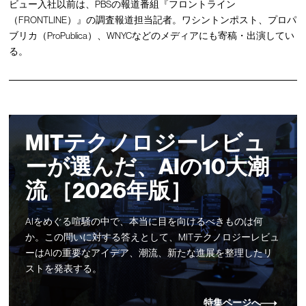
ビュー入社以前は、PBSの報道番組『フロントライン
（FRONTLINE）』の調査報道担当記者。ワシントンポスト、プロパ
ブリカ（ProPublica）、WNYCなどのメディアにも寄稿・出演してい
る。
MITテクノロジーレビュ
ーが選んだ、AIの10大潮
流 ［2026年版］
AIをめぐる喧騒の中で、本当に目を向けるべきものは何
か。この問いに対する答えとして、MITテクノロジーレビュ
ーはAIの重要なアイデア、潮流、新たな進展を整理したリ
ストを発表する。
特集ページへ