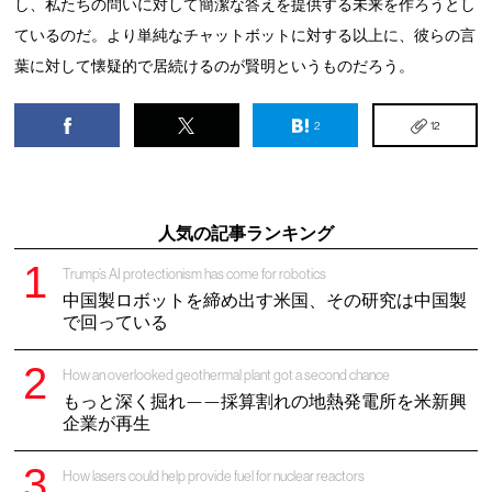
し、私たちの問いに対して簡潔な答えを提供する未来を作ろうとし
ているのだ。より単純なチャットボットに対する以上に、彼らの言
葉に対して懐疑的で居続けるのが賢明というものだろう。
2
12
人気の記事ランキング
Trump’s AI protectionism has come for robotics
中国製ロボットを締め出す米国、その研究は中国製
で回っている
How an overlooked geothermal plant got a second chance
もっと深く掘れ——採算割れの地熱発電所を米新興
企業が再生
How lasers could help provide fuel for nuclear reactors