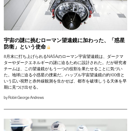
宇宙の謎に挑むローマン望遠鏡に加わった、「惑星
防衛」という使命
8月末に打ち上げられるNASAのローマン宇宙望遠鏡は、ダークマ
ターやダークエネルギーの謎に迫るために設計された。だが研究者
チームは、この望遠鏡がもう一つの役割を果たせることに気づい
た。地球に迫る小惑星の捜索だ。ハッブル宇宙望遠鏡の約100倍と
いう広い視野と赤外線観測を生かせば、都市を破壊しうる天体を早
期に見つけ出せる。
by
Robin George Andrews