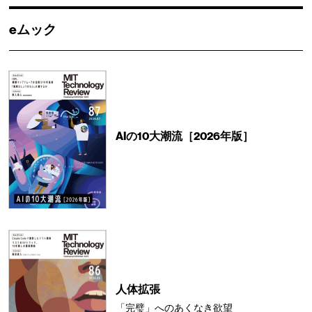
eムック
AIの10大潮流［2026年版］
人体拡張
「完璧」へのあくなき欲望