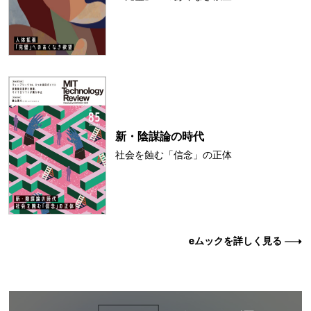
新・陰謀論の時代
社会を蝕む「信念」の正体
eムックを詳しく見る