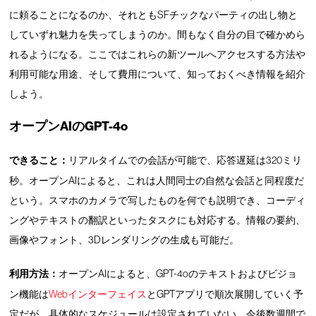
に頼ることになるのか、それともSFチックなパーティの出し物と
していずれ魅力を失ってしまうのか。間もなく自分の目で確かめら
れるようになる。ここではこれらの新ツールへアクセスする方法や
利用可能な用途、そして費用について、知っておくべき情報を紹介
しよう。
オープンAIのGPT-4o
できること：
リアルタイムでの会話が可能で、応答遅延は320ミリ
秒。オープンAIによると、これは人間同士の自然な会話と同程度だ
という。スマホのカメラで写したものを何でも説明でき、コーディ
ングやテキストの翻訳といったタスクにも対応する。情報の要約、
画像やフォント、3Dレンダリングの生成も可能だ。
利用方法：
オープンAIによると、GPT-4oのテキストおよびビジョ
ン機能は
Webインターフェイス
とGPTアプリで順次展開していく予
定だが、具体的なスケジュールは設定されていない。今後数週間で