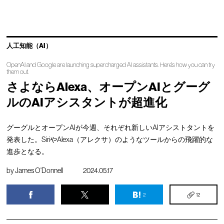
人工知能（AI）
OpenAI and Google are launching supercharged AI assistants. Here's how you can try
them out.
さよならAlexa、オープンAIとグーグ
ルのAIアシスタントが超進化
グーグルとオープンAIが今週、それぞれ新しいAIアシストタントを
発表した。SiriやAlexa（アレクサ）のようなツールからの飛躍的な
進歩となる。
by
James O'Donnell
2024.05.17
2
12