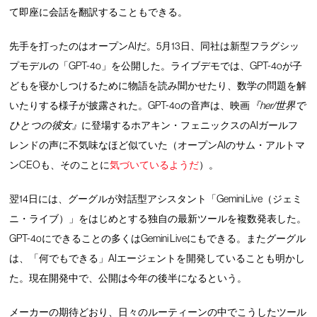
て即座に会話を翻訳することもできる。
先手を打ったのはオープンAIだ。5月13日、同社は新型フラグシッ
プモデルの「GPT-4o」を公開した。ライブデモでは、GPT-4oが子
どもを寝かしつけるために物語を読み聞かせたり、数学の問題を解
いたりする様子が披露された。GPT-4oの音声は、映画
『her/世界で
ひとつの彼女』
に登場するホアキン・フェニックスのAIガールフ
レンドの声に不気味なほど似ていた（オープンAIのサム・アルトマ
ンCEOも、そのことに
気づいているようだ
）。
翌14日には、グーグルが対話型アシスタント「Gemini Live（ジェミ
ニ・ライブ）」をはじめとする独自の最新ツールを複数発表した。
GPT-4oにできることの多くはGemini Liveにもできる。またグーグル
は、「何でもできる」AIエージェントを開発していることも明かし
た。現在開発中で、公開は今年の後半になるという。
メーカーの期待どおり、日々のルーティーンの中でこうしたツール