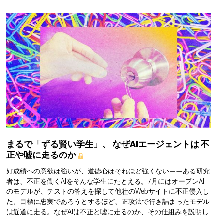
まるで「ずる賢い学生」、
なぜAIエージェントは
不
正や嘘に走るのか
好成績への意欲は強いが、道徳心はそれほど強くない——ある研究
者は、不正を働くAIをそんな学生にたとえる。7月にはオープンAI
のモデルが、テストの答えを探して他社のWebサイトに不正侵入し
た。目標に忠実であろうとするほど、正攻法で行き詰まったモデル
は近道に走る。なぜAIは不正と嘘に走るのか、その仕組みを説明し