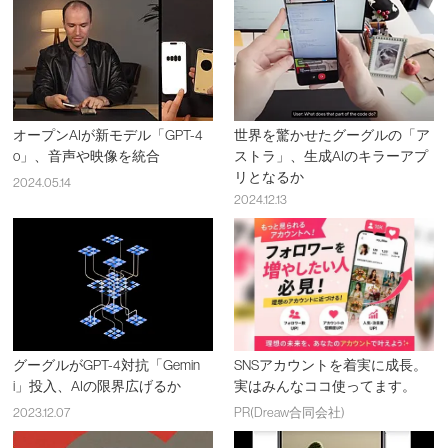
オープンAIが新モデル「GPT-4
世界を驚かせたグーグルの「ア
o」、音声や映像を統合
ストラ」、生成AIのキラーアプ
リとなるか
2024.05.14
2024.12.13
グーグルがGPT-4対抗「Gemin
SNSアカウントを着実に成長。
i」投入、AIの限界広げるか
実はみんなココ使ってます。
2023.12.07
PR(Dreaw合同会社)