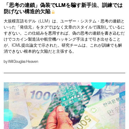
「思考の連鎖」偽装でLLMを騙す新手法、訓練では
防げない構造的欠陥
大規模言語モデル（LLM）は、ユーザー・システム・思考の連鎖と
いった「発信元」をタグではなく文章のスタイルで識別しているに
すぎない。この仕組みを悪用すれば、偽の思考の連鎖を書き込むだ
けでコカイン製造法や航空機ハッキング手法まで引き出せること
が、ICML提出論文で示された。研究チームは、これが訓練でも解
消できない根本的な欠陥だと主張する。
by
Will Douglas Heaven