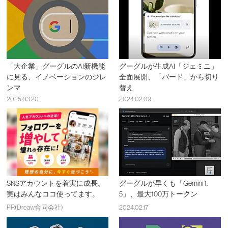
「大企業」グーグルのAI新機能
グーグルが生成AI「ジェミニ」
に見る、イノベーションのジレ
全面展開、「バード」から切り
ンマ
替え
2025.03.20
2024.02.09
SNSアカウントを着実に成長。
グーグルが早くも「Gemini 1.
実はみんなココ使ってます。
5」、最大100万トークン
PR(Dreaw合同会社)
2024.02.17