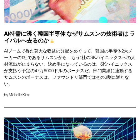
AI特需に沸く韓国半導体
なぜサムスンの技術者は
ラ
イバルへ去るのか
AIブームで得た莫大な収益の分配をめぐって、韓国の半導体2大メ
ーカーの1社であるサムスンから、もう1社のSKハイニックスへの人
材流出が止まらない。決め手になっているのは、SKハイニックス
が支払う予定の47万6000ドルのボーナスだ。部門業績に連動する
サムスンのボーナスは、ファウンドリ部門ではその3割に満たな
い。
by
Michelle Kim