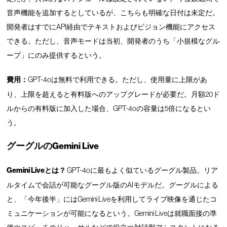
音声機能を追加するとしているが、こちらも明確な日付は未定だ。
開発者はすでにAPI経由でテキストおよびビジョン機能にアクセス
できる。ただし、音声モードは当初、開発者のうち「小規模なグル
ープ」にのみ提供するという。
費用：
GPT-4oは無料で利用できる。ただし、使用量に上限があ
り、上限を超えると有料版へのアップグレードが必要だ。月額20ド
ルからの有料版に加入した場合、GPT-4oの容量は5倍になるとい
う。
グーグルのGemini Live
Gemini Liveとは？
GPT-4oに最もよく似ているグーグル製品。リア
ルタイムで会話が可能なグーグル版のAIモデルだ。グーグルによる
と、「今年後半」にはGemini Liveを利用してライブ映像を通じたコ
ミュニケーションが可能になるという。Gemini Liveは就職面接の準