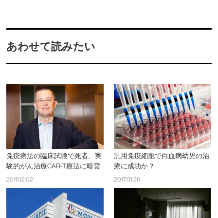
あわせて読みたい
免疫療法の臨床試験で死者、実
汎用免疫細胞で白血病幼児の治
験的がん治療CAR-T療法に暗雲
療に成功か？
2016.12.02
2017.01.26