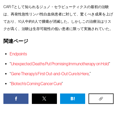
CAR-Tとして知られるジュノ・セラピューティクスの最初の治験
は、再発性急性リンパ性白血病患者に対して、驚くべき成果を上げ
ており、10人中約8人で腫瘍が消滅した。しかしこの治療法はリス
クが高く、治験は生存可能性の低い患者に限って実施されていた。
関連ページ
Endpoints
“
Unexpected Deaths Put Promising Immunotherapy on Hold
“
“
Gene Therapy’s First Out-and-Out Cure Is Here
,”
“
Biotech’s Coming Cancer Cure
”