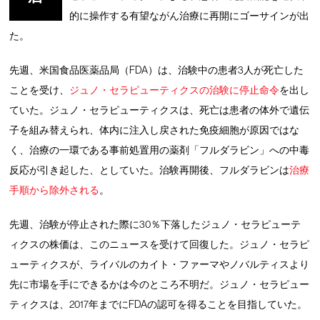
的に操作する有望ながん治療に再開にゴーサインが出
た。
先週、米国食品医薬品局（FDA）は、治験中の患者3人が死亡した
ことを受け、
ジュノ・セラピューティクスの治験に停止命令
を出し
ていた。ジュノ・セラピューティクスは、死亡は患者の体外で遺伝
子を組み替えられ、体内に注入し戻された免疫細胞が原因ではな
く、治療の一環である事前処置用の薬剤「フルダラビン」への中毒
反応が引き起した、としていた。治験再開後、フルダラビンは
治療
手順から除外される
。
先週、治験が停止された際に30％下落したジュノ・セラピューテ
ィクスの株価は、このニュースを受けて回復した。ジュノ・セラピ
ューティクスが、ライバルのカイト・ファーマやノバルティスより
先に市場を手にできるかは今のところ不明だ。ジュノ・セラピュー
ティクスは、2017年までにFDAの認可を得ることを目指していた。