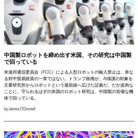
中国製ロボットを締め出す米国、その研究は中国製
で回っている
米連邦通信委員会（FCC）による人型ロボットの輸入禁止は、単な
る対中貿易政策の一章ではない。トランプ政権が、AI保護の対象を
主要研究所からロボットという最前線へ広げた証拠だ。だが皮肉な
ことに、守られるはずの米国のロボット研究は、中国製の安価な機
体で回っている。
by
James O'Donnell