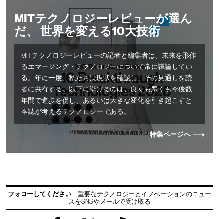
MITテクノロジーレビューが選ん
だ、 世界を変える10大技術
MITテクノロジーレビューの記者と編集者は、未来を形作
るエマージング・テクノロジーについて常に議論してい
る。年に一度、私たちは現状を確認し、その見通しを読
者に共有する。以下に挙げるのは、良くも悪くも今後数
年間で進歩を促し、あるいは大きな変化を引き起こすと
本誌が考えるテクノロジーである。
特集ページへ
フォローしてください
重要なテクノロジーとイノベーションのニュー
スをSNSやメールで受け取る