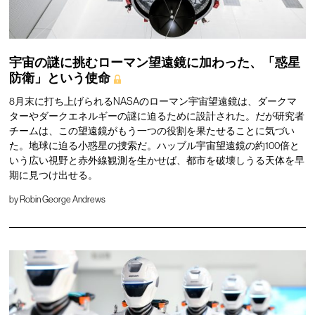
宇宙の謎に挑むローマン望遠鏡に加わった、「惑星
防衛」という使命
8月末に打ち上げられるNASAのローマン宇宙望遠鏡は、ダークマ
ターやダークエネルギーの謎に迫るために設計された。だが研究者
チームは、この望遠鏡がもう一つの役割を果たせることに気づい
た。地球に迫る小惑星の捜索だ。ハッブル宇宙望遠鏡の約100倍と
いう広い視野と赤外線観測を生かせば、都市を破壊しうる天体を早
期に見つけ出せる。
by
Robin George Andrews