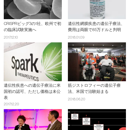
CRISPRビッグ3の1社、欧州で初
遺伝性網膜疾患の遺伝子療法、
の臨床試験実施へ
費用は両眼で85万ドルと判明
2017.12.10
2018.01.09
遺伝性疾患への遺伝子療法に米
筋ジストロフィーの遺伝子療
国初の認可、ただし価格は未公
法、米国で治験始まる
表
2018.06.20
2017.12.20