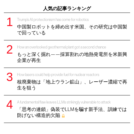
人気の記事ランキング
Trump’s AI protectionism has come for robotics
中国製ロボットを締め出す米国、その研究は中国製
で回っている
How an overlooked geothermal plant got a second chance
もっと深く掘れ——採算割れの地熱発電所を米新興
企業が再生
How lasers could help provide fuel for nuclear reactors
核廃棄物は「地上ウラン鉱山」、レーザー濃縮で再
生を狙う
A fundamental flaw leaves LLMs strikingly vulnerable to attack
「思考の連鎖」偽装でLLMを騙す新手法、訓練では
防げない構造的欠陥