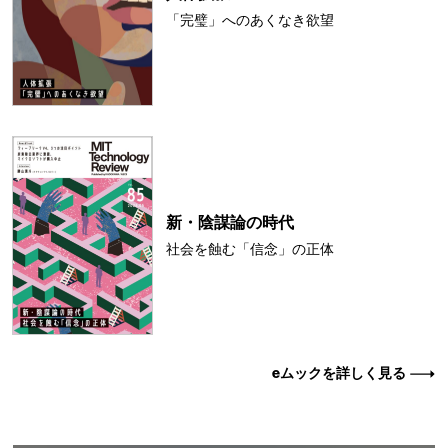
「完璧」へのあくなき欲望
新・陰謀論の時代
社会を蝕む「信念」の正体
eムックを詳しく見る