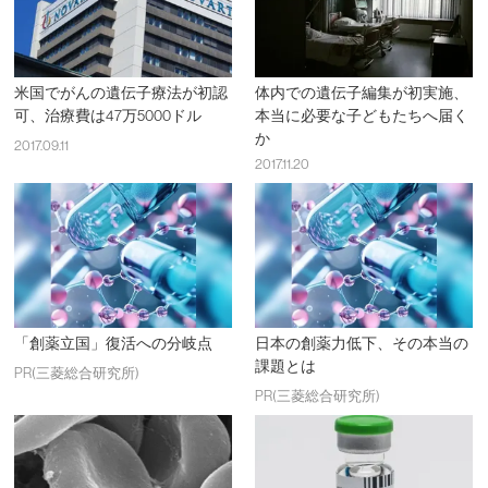
米国でがんの遺伝子療法が初認
体内での遺伝子編集が初実施、
可、治療費は47万5000ドル
本当に必要な子どもたちへ届く
か
2017.09.11
2017.11.20
「創薬立国」復活への分岐点
日本の創薬力低下、その本当の
課題とは
PR(三菱総合研究所)
PR(三菱総合研究所)