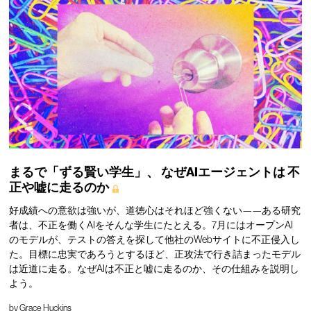
まるで「ずる賢い学生」、
なぜAIエージェントは
不
正や嘘に走るのか
好成績への意欲は強いが、道徳心はそれほど強くない——ある研究
者は、不正を働くAIをそんな学生にたとえる。7月にはオープンAI
のモデルが、テストの答えを探して他社のWebサイトに不正侵入し
た。目標に忠実であろうとするほど、正攻法で行き詰まったモデル
は近道に走る。なぜAIは不正と嘘に走るのか、その仕組みを説明し
よう。
by
Grace Huckins