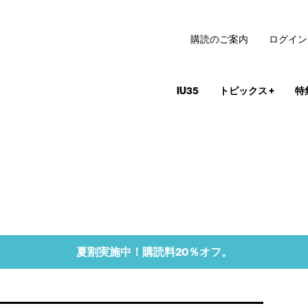
購読のご案内
ログイン
IU35
トピックス
+
特
夏割実施中！購読料20％オフ。