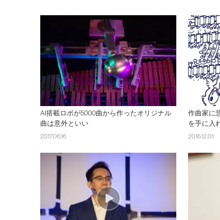
AI搭載ロボが5000曲から作ったオリジナル
作曲家に
曲は意外といい
を手に入
2017.06.16
2016.12.01