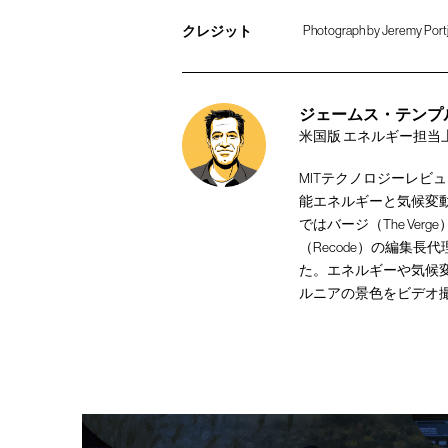
クレジット
Photograph by Jeremy Port
ジェームス・テンプル [J
米国版 エネルギー担当
MITテクノロジーレビ
能エネルギーと気候変
ではバージ（The Ve
（Recode）の編集
た。エネルギーや気候
ルニアの景色をビデオ