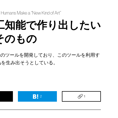
p Humans Make a “New Kind of Art”
工知能で作り出したい
そのもの
習のツールを開発しており、このツールを利用す
品を生み出そうとしている。
2
1