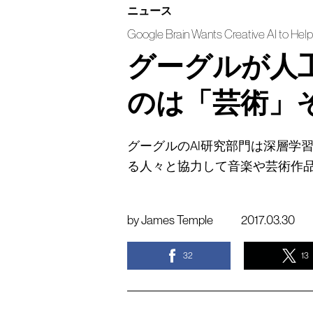
ニュース
Google Brain Wants Creative AI to Hel
グーグルが人
のは「芸術」
グーグルのAI研究部門は深層学
る人々と協力して音楽や芸術作
by
James Temple
2017.03.30
32
13