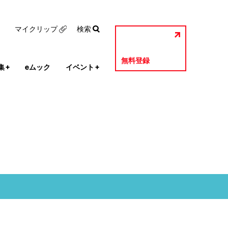
マイクリップ
検索
無料登録
集
+
eムック
イベント
+