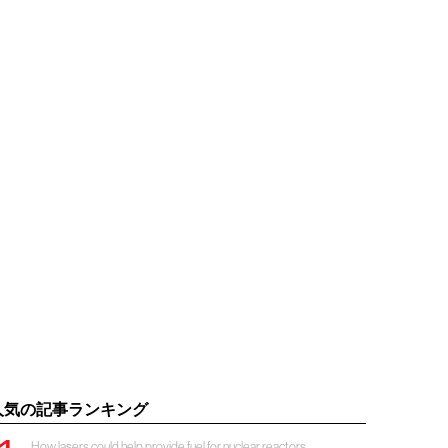
人気の記事ランキング
How lasers could help provide fuel for nuclear reactors