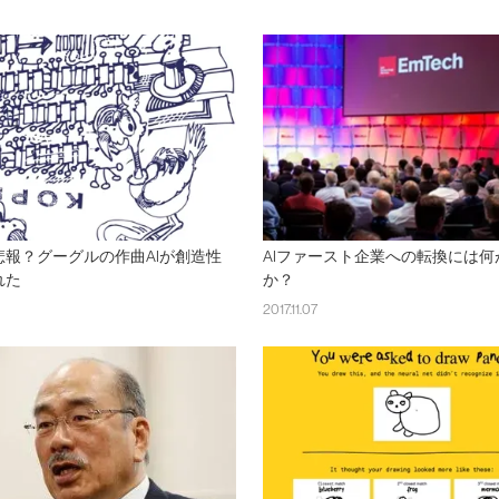
悲報？グーグルの作曲AIが創造性
AIファースト企業への転換には何
れた
か？
2017.11.07