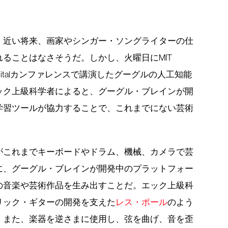
、近い将来、画家やシンガー・ソングライターの仕
ることはなさそうだ。しかし、火曜日にMIT
Tech Digitalカンファレンスで講演したグーグルの人工知能
ック上級科学者によると、グーグル・ブレインが開
学習ツールが協力することで、これまでにない芸術
がこれまでキーボードやドラム、機械、カメラで芸
に、グーグル・ブレインが開発中のプラットフォー
の音楽や芸術作品を生み出すことだ。エック上級科
リック・ギターの開発を支えた
レス・ポール
のよう
。また、楽器を逆さまに使用し、弦を曲げ、音を歪