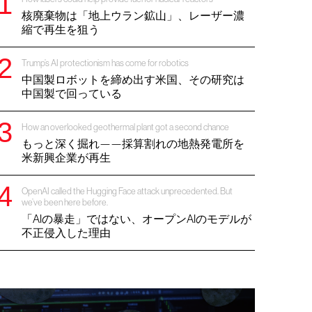
核廃棄物は「地上ウラン鉱山」、レーザー濃
縮で再生を狙う
Trump’s AI protectionism has come for robotics
中国製ロボットを締め出す米国、その研究は
中国製で回っている
How an overlooked geothermal plant got a second chance
もっと深く掘れ——採算割れの地熱発電所を
米新興企業が再生
OpenAI called the Hugging Face attack unprecedented. But
we’ve been here before.
「AIの暴走」ではない、オープンAIのモデルが
不正侵入した理由