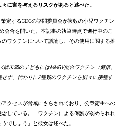
人々に害を与えるリスクがあると述べた。
を策定するCDCの諮問委員会が複数の小児ワクチン
ため会合を開いた。本記事の執筆時点で進行中のこ
らのワクチンについて議論し、その使用に関する推
、4歳未満の子どもにはMMRV混合ワクチン（麻疹、
種せず、代わりに2種類のワクチンを別々に接種す
のアクセスが脅威にさらされており、公衆衛生への
懸念している。「ワクチンによる保護が弱められれ
まうでしょう」と彼女は述べた。