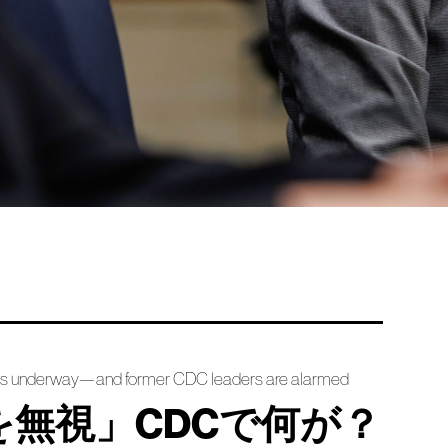
e is underway—and former CDC leaders are alarmed
を無視」CDCで何が？