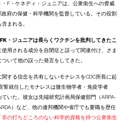
ト・F・ケネディ・ジュニアは、公衆衛生への脅威
邦政府の保健・科学機関を監督している。その役割
も含まれる。
RFK・ジュニアは長らくワクチンを批判してきたこ
に使用される成分を自閉症と誤って関連付け、さま
について他の誤った発言をしてきた。
関する信念を共有しないモナレスをCDC所長に起
に宣誓就任したモナレスは微生物学者・免疫学者
ていた。彼女は先端研究計画局保健部門（ARPA-
ARDA）など、他の連邦機関や省庁でも要職を歴任
「非の打ちどころのない科学的資格を持つ公衆衛生