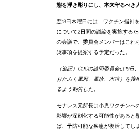
態を浮き彫りにし、本来守るべき
翌18日木曜日には、ワクチン指針
について2日間の議論を実施する
の会議で、委員会メンバーはこれ
奨事項を提案する予定だった。
（追記）CDCの諮問委員会は19日
おたふく風邪、風疹、水痘）を接
るよう勧告した。
モナレス元所長は小児ワクチンへ
影響が深刻化する可能性があると
ば、予防可能な疾患が復活してし