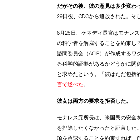
だがその後、彼の意見は多少変わ
29日後、CDCから追放された。
8月25日、ケネディ長官はモナレ
の科学者を解雇することを約束して
諮問委員会（ACIP）が作成する
る科学的証拠があるかどうかに関
と求めたという。「彼はただ包括
言で述べた
。
彼女は両方の要求を拒否した。
モナレス元所長は、米国民の安全
を排除したくなかったと証言した
項を承認することを約束すれば、