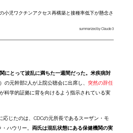
の小児ワクチンアクセス再構築と接種率低下が懸念さ
summarized by Claude 3
関にとって波乱に満ちた一週間だった。米疾病対
C）の元幹部2人が上院公聴会に出席し、
突然の辞任
員が科学的証拠に背を向けるよう指示されている実
問に応じたのは、CDCの元所長であるスーザン・モ
両氏は混乱状態にある保健機関の実
ラ・ハウリー。