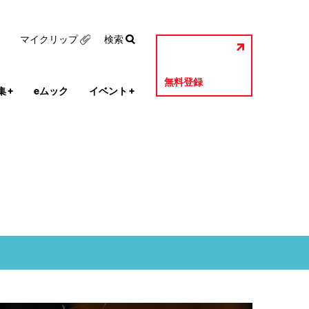
マイクリップ
検索
無料登録
集
+
eムック
イベント
+