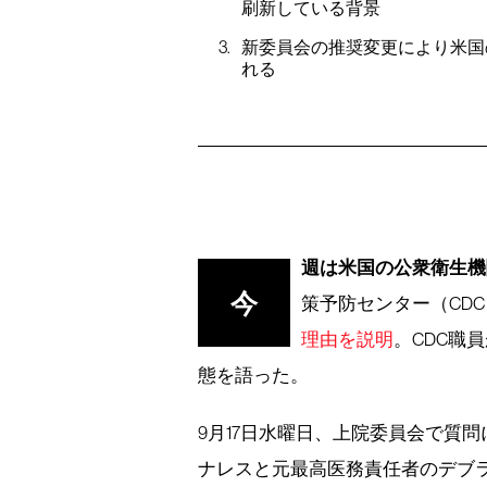
刷新している背景
新委員会の推奨変更により米国
れる
週は米国の公衆衛生機
今
策予防センター（CD
理由を説明
。CDC職
態を語った。
9月17日水曜日、上院委員会で質
ナレスと元最高医務責任者のデブ