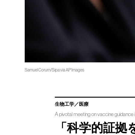
Samuel Corum/Sipa via AP Images
生物工学／医療
A pivotal meeting on vaccine guidanc
「科学的証拠