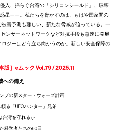
ン侵入、揺らぐ台湾の「シリコンシールド」、破壊
小惑星——。私たちを脅かすのは、もはや国家間の
で被害予測も難しい、新たな脅威が迫っている。一
、センサーネットワークなど対抗手段も急速に発展
ノロジーはどう立ち向かうのか。新しい安全保障の
ムック Vol.79 / 2025.11
威への備え
ンプの新スター・ウォーズ計画
も頼る「UFOハンター」兄弟
は台湾を守れるか
た科学者たちの60日