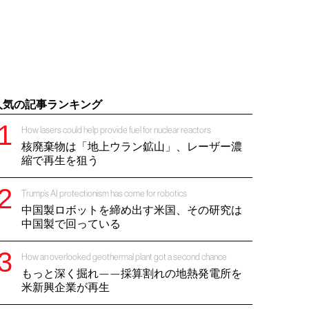
人気の記事ランキング
How lasers could help provide fuel for nuclear reactors
核廃棄物は「地上ウラン鉱山」、レーザー濃
縮で再生を狙う
Trump’s AI protectionism has come for robotics
中国製ロボットを締め出す米国、その研究は
中国製で回っている
How an overlooked geothermal plant got a second chance
もっと深く掘れ——採算割れの地熱発電所を
米新興企業が再生