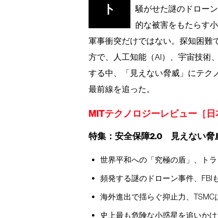
ト
騒がせた謎のドロー
的な被害をもたらす
軍事衝突だけではない。探知困難
方で、人工知能（AI）、宇宙技術
する中、「見えない脅威」にテク
最前線を追った。
MITテクノロジーレビュー［日本版］e
特集：安全保障2.0 見えない脅
世界平和への「究極の盾」、トラ
頻発する謎のドローン事件、FBI
海外進出で揺らぐ抑止力、TSMC
史上最も危険な小惑星を追いかけ