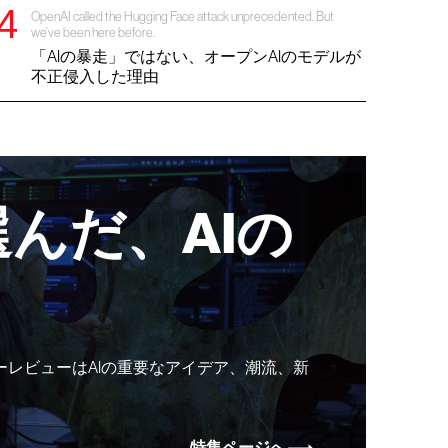
OpenAI called the Hugging Face attack unprecedented. But
we’ve been here before.
「AIの暴走」ではない、オープンAIのモデルが
不正侵入した理由
んだ、AIの
ーレビューはAIの重要なアイデア、潮流、新
特集ページへ