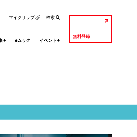
マイクリップ
検索
無料登録
集
+
eムック
イベント
+