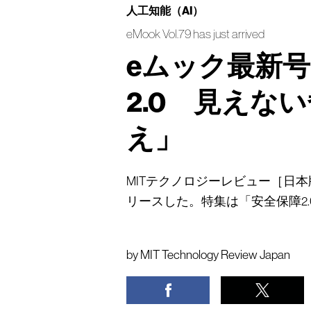
人工知能（AI）
eMook Vol.79 has just arrived
eムック最新
2.0 見えな
え」
MITテクノロジーレビュー［日本版］はeム
リースした。特集は「安全保障2
by
MIT Technology Review Japan