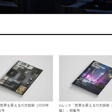
「世界を変える10大技術［2025年
eムック「世界を変える10大技術［
集号
版］」特集号