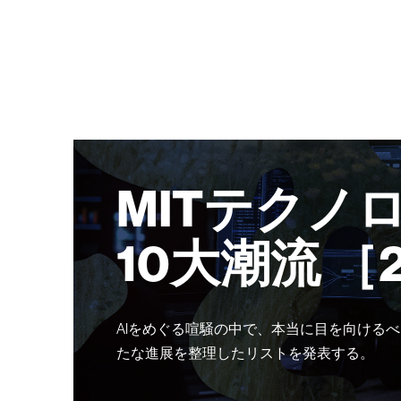
MITテクノ
10大潮流 ［
AIをめぐる喧騒の中で、本当に目を向けるべ
たな進展を整理したリストを発表する。