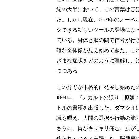
紀の大半において、この言葉はほ
た。しかし現在、2021年のノー
グできる新しいツールの登場によ
ている。身体と脳の間で信号が行
確な全体像が見え始めてきた。こ
ざまな症状をどのように理解し、
つつある。
この分野が本格的に発展し始めたの
1994年、『デカルトの誤り（原題：De
トルの書籍を出版した。ダマシオ
議を唱え、人間の選択や行動の能
さらに、胃がキリキリ痛む、肌が
作られていると主張した。脳腫瘍