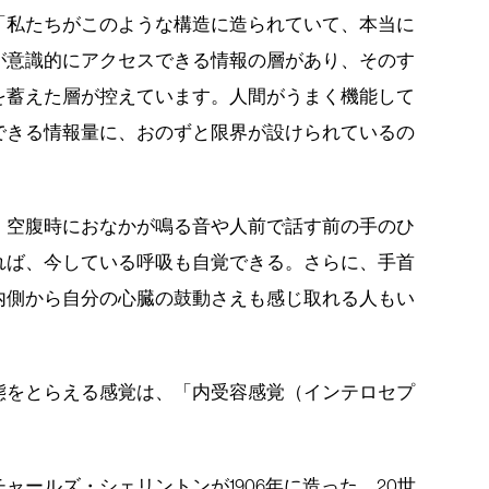
「私たちがこのような構造に造られていて、本当に
が意識的にアクセスできる情報の層があり、そのす
を蓄えた層が控えています。人間がうまく機能して
できる情報量に、おのずと限界が設けられているの
、空腹時におなかが鳴る音や人前で話す前の手のひ
れば、今している呼吸も自覚できる。さらに、手首
内側から自分の心臓の鼓動さえも感じ取れる人もい
態をとらえる感覚は、「内受容感覚（インテロセプ
ャールズ・シェリントンが1906年に造った。20世