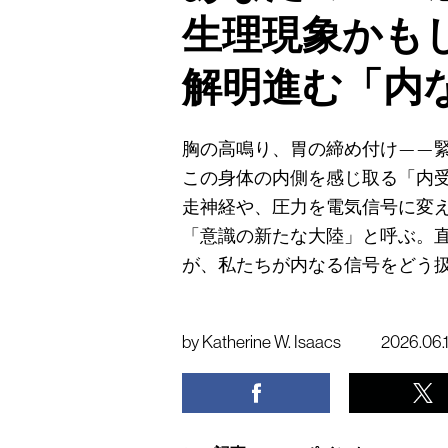
生理現象かも
解明進む「内
胸の高鳴り、胃の締め付け——
この身体の内側を感じ取る「内
走神経や、圧力を電気信号に変
「意識の新たな大陸」と呼ぶ。
が、私たちが内なる信号をどう
by
Katherine W. Isaacs
2026.06.