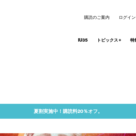
購読のご案内
ログイン
IU35
トピックス
+
特
夏割実施中！購読料20％オフ。