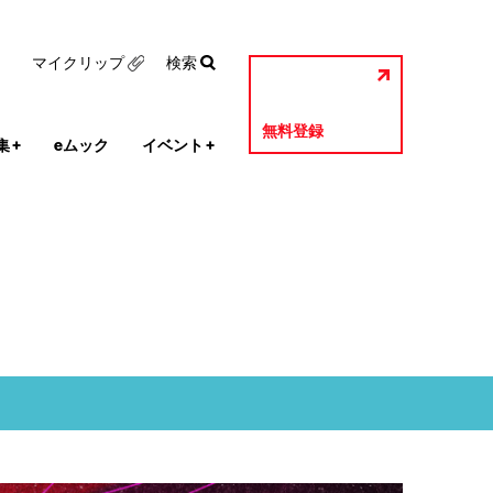
マイクリップ
検索
無料登録
集
+
eムック
イベント
+