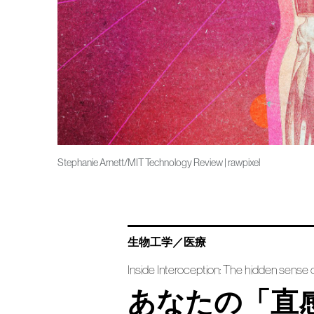
Stephanie Arnett/MIT Technology Review | rawpixel
生物工学／医療
Inside Interoception: The hidden sense o
あなたの「直