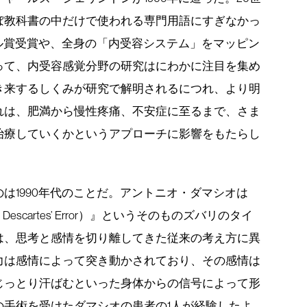
ぼ教科書の中だけで使われる専門用語にすぎなかっ
ベル賞受賞や、全身の「内受容システム」をマッピン
って、内受容感覚分野の研究はにわかに注目を集め
き来するしくみが研究で解明されるにつれ、より明
れは、肥満から慢性疼痛、不安症に至るまで、さま
治療していくかというアプローチに影響をもたらし
は1990年代のことだ。アントニオ・ダマシオは
scartes’ Error）』というそのものズバリのタイ
は、思考と感情を切り離してきた従来の考え方に異
力は感情によって突き動かされており、その感情は
じっとり汗ばむといった身体からの信号によって形
の手術を受けたダマシオの患者の1人が経験したよ