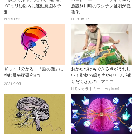
100ミリ秒以内に運動意図を予
施設利用時のワクチン証明が義
測
務化
2018.08.17
2021.08.07
ざっくり分かる：「脳の謎」に
おかたづけもできる点がうれし
挑む最先端研究8つ
い！ 動物の鳴き声やセリフが盛
りだくさんの「アニア ...
2021.10.05
PR(タカラトミー｜Hugkum)