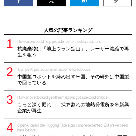
7
人気の記事ランキング
How lasers could help provide fuel for nuclear reactors
核廃棄物は「地上ウラン鉱山」、レーザー濃縮で再
生を狙う
Trump’s AI protectionism has come for robotics
中国製ロボットを締め出す米国、その研究は中国製
で回っている
How an overlooked geothermal plant got a second chance
もっと深く掘れ——採算割れの地熱発電所を米新興
企業が再生
OpenAI called the Hugging Face attack unprecedented. But we’ve been
here before.