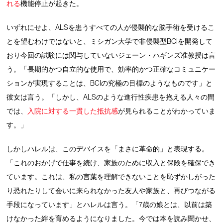
れる
機能停止が起きた。
いずれにせよ、ALSを患うすべての人が侵襲的な脳手術を受けるこ
とを望むわけではないと、ミシガン大学で非侵襲型BCIを開発して
おり今回の試験には関与していないジェーン・ハギンズ准教授は言
う。「長期的かつ自立的な使用で、効率的かつ正確なコミュニケー
ションが実現することは、BCIの究極の目標のようなものです」と
彼女は言う。「しかし、ALSのような進行性疾患を抱える人々の間
では、
入院に対する一貫した抵抗感
が見られることがわかっていま
す。」
しかしハレルは、このデバイスを「まさに革命的」と表現する。
「これのおかげで仕事を続け、家族のために収入と保険を確保でき
ています。これは、私の言葉を理解できないことを恥ずかしがった
り恐れたりして会いに来られなかった友人や家族と、再びつながる
手段になっています」とハレルは言う。「7歳の娘とは、以前は築
けなかった絆を育めるようになりました。今では本を読み聞かせ、