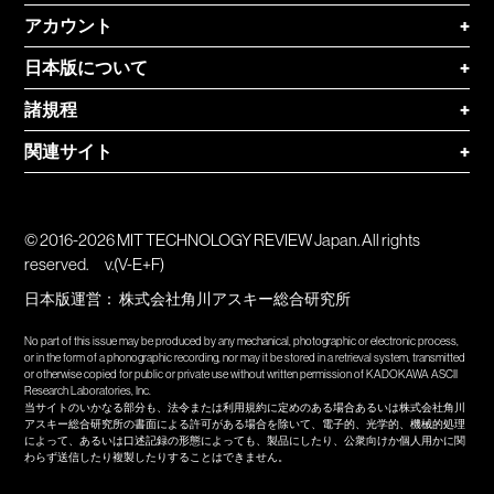
アカウント
+
日本版について
+
諸規程
+
関連サイト
+
© 2016-2026 MIT TECHNOLOGY REVIEW Japan. All rights
reserved.
v.(V-E+F)
日本版運営：
株式会社角川アスキー総合研究所
No part of this issue may be produced by any mechanical, photographic or electronic process,
or in the form of a phonographic recording, nor may it be stored in a retrieval system, transmitted
or otherwise copied for public or private use without written permission of KADOKAWA ASCII
Research Laboratories, Inc.
当サイトのいかなる部分も、法令または利用規約に定めのある場合あるいは株式会社角川
アスキー総合研究所の書面による許可がある場合を除いて、電子的、光学的、機械的処理
によって、あるいは口述記録の形態によっても、製品にしたり、公衆向けか個人用かに関
わらず送信したり複製したりすることはできません。