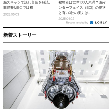
脳スキャンで話し言葉を解読、
被験者は世界100人未満？ 脳イ
非侵襲型BCIでは初
ンターフェイス（BCI）の現状
と有力3社の実力は...
2023.05.03
2025.04.02
Recommended by
新着ストーリー