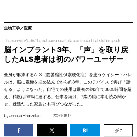
生物工学／医療
This man with ALS is "the first power user" of a brain implant that lets him speak
脳インプラント3年、「声」を取り戻
したALS患者は初のパワーユーザー
全身が麻痺するALS（筋萎縮性側索硬化症）を患うケイシー・ハレ
ルは、脳に電極を埋め込んでから約3年、このデバイスで再び「話
せる」ようになった。自宅での使用は最初の約2年で3800時間を超
え、精度は99%に達する。仕事を続け、7歳の娘に本を読み聞か
せ、疎遠だった家族とも再びつながった。
by
Jessica Hamzelou
2026.06.17
7