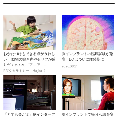
おかたづけもできる点がうれし
脳インプラントの臨床試験が急
い！ 動物の鳴き声やセリフが盛
増、BCIはついに離陸期に
りだくさんの「アニア ...
2026.06.21
PR(タカラトミー｜Hugkum)
「とても楽だよ」脳インターフ
脳インプラントで毎分78語を変