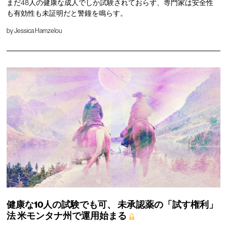
まだ48人の健康な成人でしか試験されておらず、専門家は安全性
も有効性も未証明だと警鐘を鳴らす。
by
Jessica Hamzelou
健康な10人の試験でも可、
未承認薬の「試す権利」
法
米モンタナ州で運用始まる