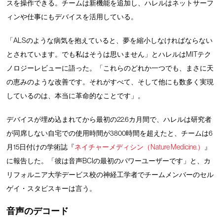
スを操作できる。チームは新機能を追加し、ハレルはネットサーフ
ィンや仕事にもデバイスを活用している。
「ALSのような病気を抱えていると、夢を縮小しなければならない
とされています。でも私はそうは思いません」とハレルはMITテク
ノロジーレビューに語った。「これらのどれか一つでも、まさに天
の恵みのような改善です。それがすべて、そして他にも数多く実現
しているのは、本当に革命的なことです」。
デバイスが埋め込まれてから最初の22.6カ月間で、ハレルは研究者
が同席しない自宅での使用時間が3800時間を超えたと、チームは6
月15日付けの学術誌『
ネイチャーメディシン（Nature Medicine.）
』
に報告した。「彼は音声BCIの最初のパワーユーザーです」と、カ
リフォルニア大学デービス校の神経工学者でチームメンバーのセル
ゲイ・スタビスキーは言う。
音声のデコード