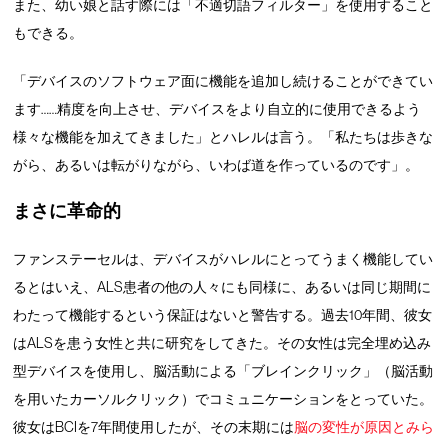
また、幼い娘と話す際には「不適切語フィルター」を使用すること
もできる。
「デバイスのソフトウェア面に機能を追加し続けることができてい
ます……精度を向上させ、デバイスをより自立的に使用できるよう
様々な機能を加えてきました」とハレルは言う。「私たちは歩きな
がら、あるいは転がりながら、いわば道を作っているのです」。
まさに革命的
ファンステーセルは、デバイスがハレルにとってうまく機能してい
るとはいえ、ALS患者の他の人々にも同様に、あるいは同じ期間に
わたって機能するという保証はないと警告する。過去10年間、彼女
はALSを患う女性と共に研究をしてきた。その女性は完全埋め込み
型デバイスを使用し、脳活動による「ブレインクリック」（脳活動
を用いたカーソルクリック）でコミュニケーションをとっていた。
彼女はBCIを7年間使用したが、その末期には
脳の変性が原因とみら