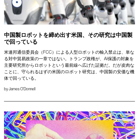
中国製ロボットを締め出す米国、その研究は中国製
で回っている
米連邦通信委員会（FCC）による人型ロボットの輸入禁止は、単な
る対中貿易政策の一章ではない。トランプ政権が、AI保護の対象を
主要研究所からロボットという最前線へ広げた証拠だ。だが皮肉な
ことに、守られるはずの米国のロボット研究は、中国製の安価な機
体で回っている。
by
James O'Donnell