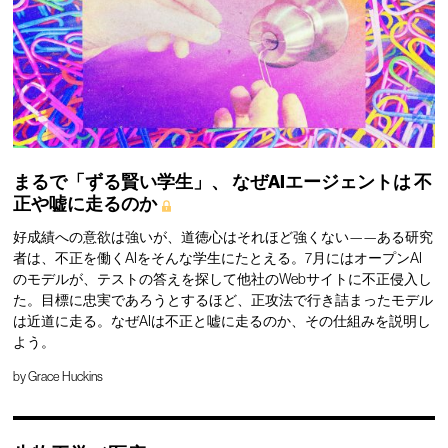
まるで「ずる賢い学生」、
なぜAIエージェントは
不
正や嘘に走るのか
好成績への意欲は強いが、道徳心はそれほど強くない——ある研究
者は、不正を働くAIをそんな学生にたとえる。7月にはオープンAI
のモデルが、テストの答えを探して他社のWebサイトに不正侵入し
た。目標に忠実であろうとするほど、正攻法で行き詰まったモデル
は近道に走る。なぜAIは不正と嘘に走るのか、その仕組みを説明し
よう。
by
Grace Huckins