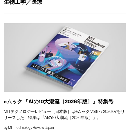
生物工学／医療
eムック 『AIの10大潮流［2026年版］』特集号
MITテクノロジーレビュー［日本版］はeムック Vol.87 / 2026.07をリ
リースした。特集は『AIの10大潮流［2026年版］』。
by
MIT Technology Review Japan