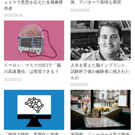
ェイスで意思を伝えた全身麻痺
換、アバターで表情も再現
患者
2023.08.28
2022.04.05
イーロン・マスクのBCIで「脳
人生を変えた脳インプラント、
の高速通信」は実現できる？
試験終了後の被験者に残された
もの
2023.10.02
2023.06.12
「脳波で操作」実用化へ前進、
米国初、ニューヨーク市で屋内