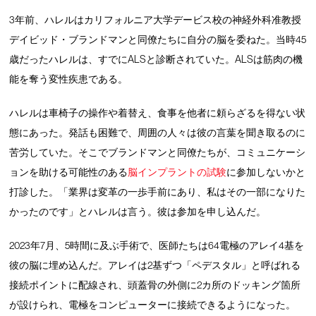
3年前、ハレルはカリフォルニア大学デービス校の神経外科准教授
デイビッド・ブランドマンと同僚たちに自分の脳を委ねた。当時45
歳だったハレルは、すでにALSと診断されていた。ALSは筋肉の機
能を奪う変性疾患である。
ハレルは車椅子の操作や着替え、食事を他者に頼らざるを得ない状
態にあった。発話も困難で、周囲の人々は彼の言葉を聞き取るのに
苦労していた。そこでブランドマンと同僚たちが、コミュニケーシ
ョンを助ける可能性のある
脳インプラントの試験
に参加しないかと
打診した。「業界は変革の一歩手前にあり、私はその一部になりた
かったのです」とハレルは言う。彼は参加を申し込んだ。
2023年7月、5時間に及ぶ手術で、医師たちは64電極のアレイ4基を
彼の脳に埋め込んだ。アレイは2基ずつ「ペデスタル」と呼ばれる
接続ポイントに配線され、頭蓋骨の外側に2カ所のドッキング箇所
が設けられ、電極をコンピューターに接続できるようになった。