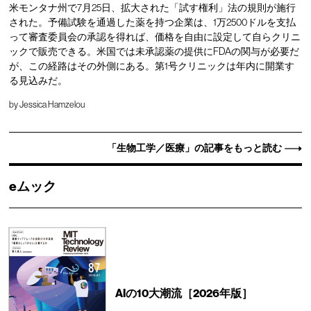
米モンタナ州で7月25日、拡大された「試す権利」法の規則が施行
された。予備試験を通過した薬を持つ企業は、1万2500ドルを支払
って審査委員会の承認を得れば、価格を自由に設定して自らクリニ
ックで販売できる。米国では未承認薬の提供にFDAの関与が必要だ
が、この経路はその外側にある。第1号クリニックは年内に開業す
る見込みだ。
by
Jessica Hamzelou
「生物工学／医療」の記事をもっと読む
eムック
AIの10大潮流［2026年版］