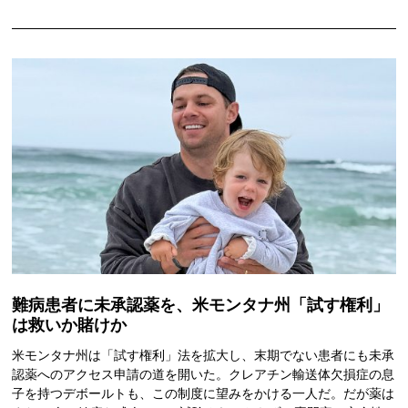
難病患者に未承認薬を、米モンタナ州「試す権利」
は救いか賭けか
米モンタナ州は「試す権利」法を拡大し、末期でない患者にも未承
認薬へのアクセス申請の道を開いた。クレアチン輸送体欠損症の息
子を持つデボールトも、この制度に望みをかける一人だ。だが薬は