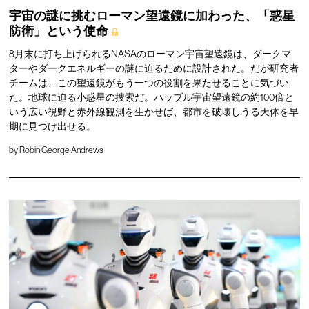
宇宙の謎に挑むローマン望遠鏡に加わった、「惑星
防衛」という使命
8月末に打ち上げられるNASAのローマン宇宙望遠鏡は、ダークマ
ターやダークエネルギーの謎に迫るために設計された。だが研究者
チームは、この望遠鏡がもう一つの役割を果たせることに気づい
た。地球に迫る小惑星の捜索だ。ハッブル宇宙望遠鏡の約100倍と
いう広い視野と赤外線観測を生かせば、都市を破壊しうる天体を早
期に見つけ出せる。
by
Robin George Andrews