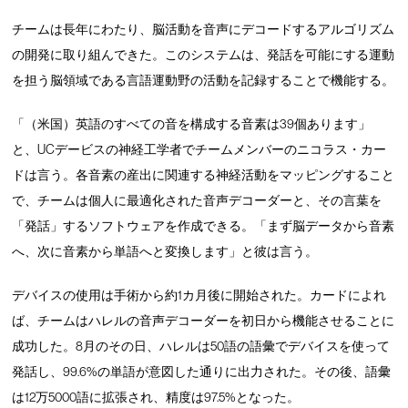
チームは長年にわたり、脳活動を音声にデコードするアルゴリズム
の開発に取り組んできた。このシステムは、発話を可能にする運動
を担う脳領域である言語運動野の活動を記録することで機能する。
「（米国）英語のすべての音を構成する音素は39個あります」
と、UCデービスの神経工学者でチームメンバーのニコラス・カー
ドは言う。各音素の産出に関連する神経活動をマッピングすること
で、チームは個人に最適化された音声デコーダーと、その言葉を
「発話」するソフトウェアを作成できる。「まず脳データから音素
へ、次に音素から単語へと変換します」と彼は言う。
デバイスの使用は手術から約1カ月後に開始された。カードによれ
ば、チームはハレルの音声デコーダーを初日から機能させることに
成功した。8月のその日、ハレルは50語の語彙でデバイスを使って
発話し、99.6%の単語が意図した通りに出力された。その後、語彙
は12万5000語に拡張され、精度は97.5%となった。