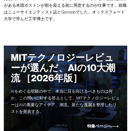
がある米国ボストンが朝を迎える前に用意するのが仕事です。前職
はニューサイエンティスト誌とGizmodoでした。オックスフォード
大学で学んだ工学博士です。
MITテクノロジーレビュ
ーが選んだ、AIの10大潮
流 ［2026年版］
AIをめぐる喧騒の中で、本当に目を向けるべきものは何
か。この問いに対する答えとして、MITテクノロジーレビュ
ーはAIの重要なアイデア、潮流、新たな進展を整理したリ
ストを発表する。
特集ページへ