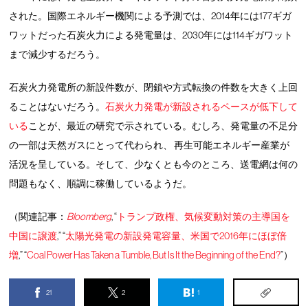
された。国際エネルギー機関による予測では、2014年には177ギガ
ワットだった石炭火力による発電量は、2030年には114ギガワット
まで減少するだろう。
石炭火力発電所の新設件数が、閉鎖や方式転換の件数を大きく上回
ることはないだろう。
石炭火力発電が新設されるペースが低下して
いる
ことが、最近の研究で示されている。むしろ、発電量の不足分
の一部は天然ガスにとって代わられ、 再生可能エネルギー産業が
活況を呈している。そして、少なくとも今のところ、送電網は何の
問題もなく、順調に稼働しているようだ。
（関連記事：
Bloomberg
, “
トランプ政権、気候変動対策の主導国を
中国に譲渡
,” “
太陽光発電の新設発電容量、米国で2016年にほぼ倍
増
,” “
Coal Power Has Taken a Tumble, But Is It the Beginning of the End?
”）
21
2
1