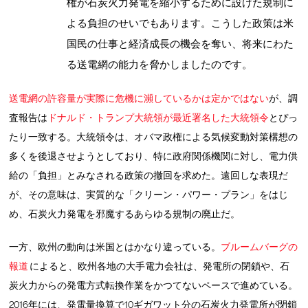
権が石炭火力発電を縮小するために設けた規制に
よる負担のせいでもあります。こうした政策は米
国民の仕事と経済成長の機会を奪い、将来にわた
る送電網の能力を脅かしましたのです。
送電網の許容量が実際に危機に瀕しているかは定かではない
が、調
査報告は
ドナルド・トランプ大統領が最近署名した大統領令
とぴっ
たり一致する。大統領令は、オバマ政権による気候変動対策構想の
多くを後退させようとしており、特に政府関係機関に対し、電力供
給の「負担」とみなされる政策の撤回を求めた。遠回しな表現だ
が、その意味は、実質的な「クリーン・パワー・プラン」をはじ
め、石炭火力発電を邪魔するあらゆる規制の廃止だ。
一方、欧州の動向は米国とはかなり違っている。
ブルームバーグの
報道
によると、欧州各地の大手電力会社は、発電所の閉鎖や、石
炭火力からの発電方式転換作業をかつてないペースで進めている。
2016年には、発電量換算で10ギガワット分の石炭火力発電所が閉鎖