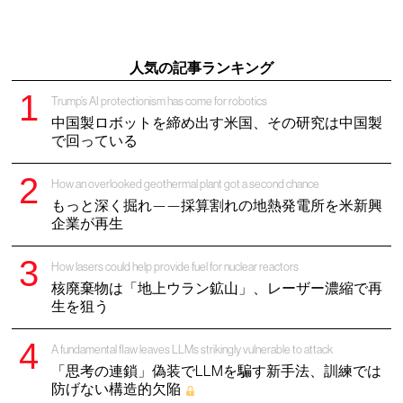
人気の記事ランキング
Trump’s AI protectionism has come for robotics
中国製ロボットを締め出す米国、その研究は中国製
で回っている
How an overlooked geothermal plant got a second chance
もっと深く掘れ——採算割れの地熱発電所を米新興
企業が再生
How lasers could help provide fuel for nuclear reactors
核廃棄物は「地上ウラン鉱山」、レーザー濃縮で再
生を狙う
A fundamental flaw leaves LLMs strikingly vulnerable to attack
「思考の連鎖」偽装でLLMを騙す新手法、訓練では
防げない構造的欠陥