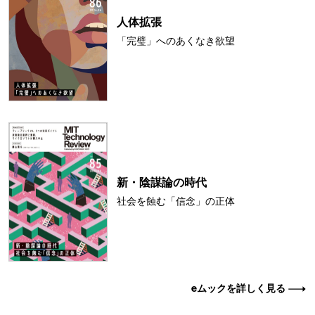
人体拡張
「完璧」へのあくなき欲望
新・陰謀論の時代
社会を蝕む「信念」の正体
eムックを詳しく見る