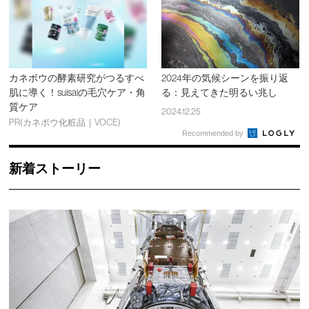
カネボウの酵素研究がつるすべ
2024年の気候シーンを振り返
肌に導く！suisaiの毛穴ケア・角
る：見えてきた明るい兆し
質ケア
2024.12.25
PR(カネボウ化粧品｜VOCE)
Recommended by
新着ストーリー