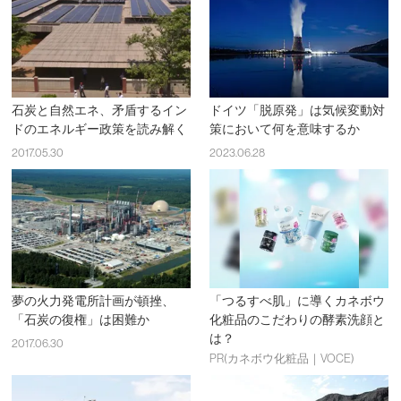
石炭と自然エネ、矛盾するイン
ドイツ「脱原発」は気候変動対
ドのエネルギー政策を読み解く
策において何を意味するか
2017.05.30
2023.06.28
夢の火力発電所計画が頓挫、
「つるすべ肌」に導くカネボウ
「石炭の復権」は困難か
化粧品のこだわりの酵素洗顔と
は？
2017.06.30
PR(カネボウ化粧品｜VOCE)