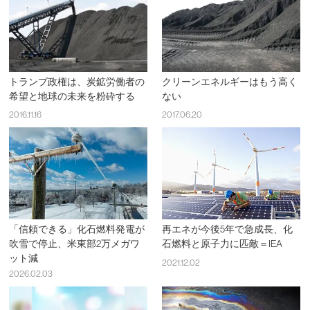
トランプ政権は、炭鉱労働者の
クリーンエネルギーはもう高く
希望と地球の未来を粉砕する
ない
2016.11.16
2017.06.20
「信頼できる」化石燃料発電が
再エネが今後5年で急成長、化
吹雪で停止、米東部2万メガワ
石燃料と原子力に匹敵＝IEA
ット減
2021.12.02
2026.02.03