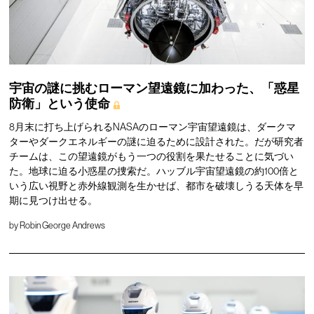
宇宙の謎に挑むローマン望遠鏡に加わった、「惑星
防衛」という使命
8月末に打ち上げられるNASAのローマン宇宙望遠鏡は、ダークマ
ターやダークエネルギーの謎に迫るために設計された。だが研究者
チームは、この望遠鏡がもう一つの役割を果たせることに気づい
た。地球に迫る小惑星の捜索だ。ハッブル宇宙望遠鏡の約100倍と
いう広い視野と赤外線観測を生かせば、都市を破壊しうる天体を早
期に見つけ出せる。
by
Robin George Andrews