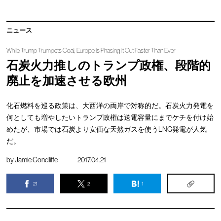
ニュース
While Trump Trumpets Coal, Europe Is Phasing It Out Faster Than Ever
石炭火力推しのトランプ政権、段階的
廃止を加速させる欧州
化石燃料を巡る政策は、大西洋の両岸で対称的だ。石炭火力発電を
何としても増やしたいトランプ政権は送電容量にまでケチを付け始
めたが、市場では石炭より安価な天然ガスを使うLNG発電が人気
だ。
by
Jamie Condliffe
2017.04.21
21
2
1