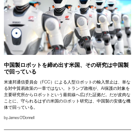
中国製ロボットを締め出す米国、その研究は中国製
で回っている
米連邦通信委員会（FCC）による人型ロボットの輸入禁止は、単な
る対中貿易政策の一章ではない。トランプ政権が、AI保護の対象を
主要研究所からロボットという最前線へ広げた証拠だ。だが皮肉な
ことに、守られるはずの米国のロボット研究は、中国製の安価な機
体で回っている。
by
James O'Donnell