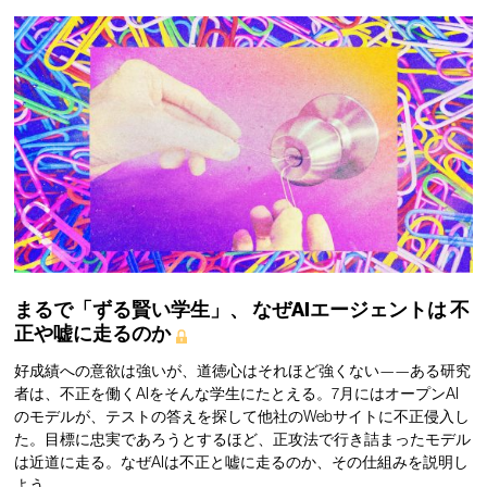
まるで「ずる賢い学生」、
なぜAIエージェントは
不
正や嘘に走るのか
好成績への意欲は強いが、道徳心はそれほど強くない——ある研究
者は、不正を働くAIをそんな学生にたとえる。7月にはオープンAI
のモデルが、テストの答えを探して他社のWebサイトに不正侵入し
た。目標に忠実であろうとするほど、正攻法で行き詰まったモデル
は近道に走る。なぜAIは不正と嘘に走るのか、その仕組みを説明し
よう。