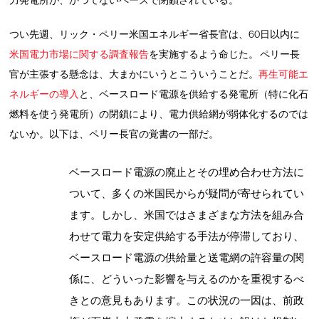
力発電所が、かつてないペースで閉鎖されている。
つい先週、リック・ペリー米国エネルギー省長官は、60日以内に
米国電力市場に関する調査報告
を実施するよう命じた。 ペリー長
官が主張する懸念は、大まかにいうとこういうことだ。
再生可能エ
ネルギーの導入
と、ベースロード電源を供給する発電所（特に化石
燃料を使う発電所）の閉鎖により、電力供給網が弱体化するのでは
ないか。以下は、ペリー長官の覚書の一部だ。
ベースロード電源の廃止とその埋め合わせ方法に
ついて、多くの米国民からが疑問が寄せられてい
ます。しかし、米国ではさまざまな方法を組み合
わせて電力を安定供給する手法が停滞しており、
ベースロード電源の供給量と送電網の許容量の関
係に、どういった影響を与えるのかを重視するべ
きとの意見もあります。この状況の一因は、前政